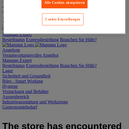
Weiter einkaufen
Alle Cookies akzeptieren
Alle Produkte
Angebote
Cookie-Einstellungen
Verantwortungsvolles Angebot
Manutan Expert
Bestellstatus
Expressbestellung
Brauchen Sie Hilfe?
Angebote
Verantwortungsvolles Angebot
Manutan Expert
Bestellstatus
Expressbestellung
Brauchen Sie Hilfe?
Lager
Sicherheit und Gesundheit
Büro - Smart Working
Hygiene
Verpackung und Behälter
Aussenbereich
Industrieausstattung und Werkzeuge
Gastronomiebedarf
The store has encountered