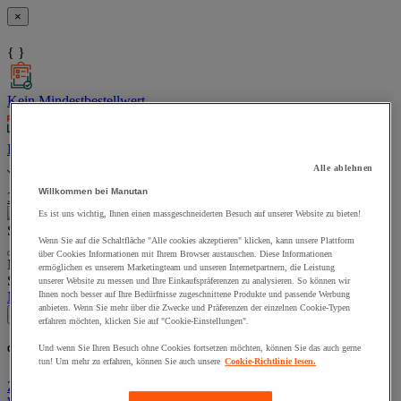
×
{ }
Kein Mindestbestellwert
Frei-Haus Lieferung ab CHF 100
Alle ablehnen
Willkommen bei Manutan
30 Tage Rückgaberecht
Es ist uns wichtig, Ihnen einen massgeschneiderten Besuch auf unserer Website zu bieten!
Suchen
Wenn Sie auf die Schaltfläche "Alle cookies akzeptieren" klicken, kann unsere Plattform
über Cookies Informationen mit Ihrem Browser austauschen. Diese Informationen
Menü für vorgeschlagenen Siteinhalt und Suchprotokoll
ermöglichen es unserem Marketingteam und unseren Internetpartnern, die Leistung
Sprache:
FR
/
DE
unserer Website zu messen und Ihre Einkaufspräferenzen zu analysieren. So können wir
Mein Konto
Anmelden
Ihnen noch besser auf Ihre Bedürfnisse zugeschnittene Produkte und passende Werbung
anbieten. Wenn Sie mehr über die Zwecke und Präferenzen der einzelnen Cookie-Typen
×
erfahren möchten, klicken Sie auf "Cookie-Einstellungen".
Und wenn Sie Ihren Besuch ohne Cookies fortsetzen möchten, können Sie das auch gerne
% neue Produkte:
Letztes Produkt:
tun! Um mehr zu erfahren, können Sie auch unsere
Cookie-Richtlinie lesen.
Zum Warenkorb