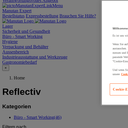
Verantwortungsvolles Angebot
Manutan Expert
Bestellstatus
Expressbestellung
Brauchen Sie Hilfe?
Lager
Willkomme
Sicherheit und Gesundheit
Büro - Smart Working
Es ist uns wi
Hygiene
Wenn Sie auf 
Verpackung und Behälter
austauschen.
Aussenbereich
messen und Ih
Industrieausstattung und Werkzeuge
passende Wer
Gastronomiebedarf
"Cookie-Eins
×
Und wenn Sie
unsere
Cooki
Home
Reflectiv
Cookie-E
Kategorien
Büro - Smart Working
(46)
Filtern nach