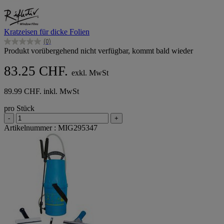
Kratzeisen für dicke Folien
(0)
0.0
Produkt vorübergehend nicht verfügbar, kommt bald wieder
von
5
83.25 CHF.
Sternen.
exkl. MwSt
89.99 CHF. inkl. MwSt
pro Stück
-
+
Artikelnummer : MIG295347