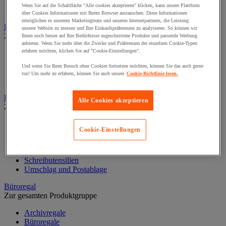
Halter für Türschild und Hinweisschild
Wenn Sie auf die Schaltfläche "Alle cookies akzeptieren" klicken, kann unsere Plattform
Hinweisschild auf Befestigungspaltte
über Cookies Informationen mit Ihrem Browser austauschen. Diese Informationen
ermöglichen es unserem Marketingteam und unseren Internetpartnern, die Leistung
Bodenmatten für Büro- und Gemeinschaftsräume
unserer Website zu messen und Ihre Einkaufspräferenzen zu analysieren. So können wir
Zur gesamten Produktgruppe
Ihnen noch besser auf Ihre Bedürfnisse zugeschnittene Produkte und passende Werbung
anbieten. Wenn Sie mehr über die Zwecke und Präferenzen der einzelnen Cookie-Typen
erfahren möchten, klicken Sie auf "Cookie-Einstellungen".
Anti-Ermüdungsmatte für Büroräume
Bodenschutzmatte
Und wenn Sie Ihren Besuch ohne Cookies fortsetzen möchten, können Sie das auch gerne
Gittermatte für Gemeinschaftsräume
tun! Um mehr zu erfahren, können Sie auch unsere
Cookie-Richtlinie lesen.
Matte für Eingangsbereich
Büromaterial und Büromöbel
Alle Cookies akzeptieren
Zur gesamten Produktgruppe
Heft, Block und Post-it®
Cookie-Einstellungen
Kalender und Schreibunterlage
Kleinmaterial
Papier, Karteikarte und Visitenkarte
Schreibutensilien
Umschlag und Postablage
Büroregal
Zur gesamten Produktgruppe
Archivregale
Büroregale