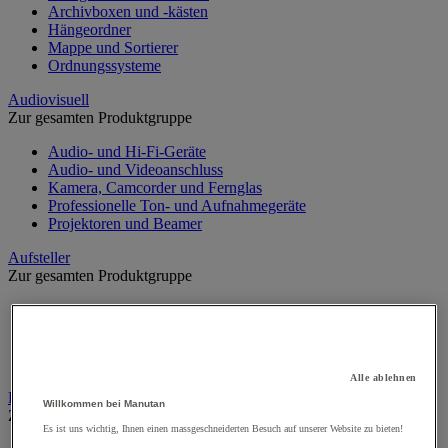
Archivboxen und -kästen
Hängeordner
Mappe und Sortierer
Ordnungssysteme
Audiovisuell
Zur gesamten Produktgruppe
Audio- und Hi-Fi-Geräte
Audio- und Videoanschluss
Kamera, Camcorder und Fernglas
Professionelle Ton- und Aufnahmegeräte
Projektoren und Beamer
Aufsteller
Zur gesamten Produktgruppe
Aufsteller auf Füßen
Mobiler Aufsteller
Tischaufsteller
Wand-Display
Alle ablehnen
Beschilderung
Willkommen bei Manutan
Zur gesamten Produktgruppe
Es ist uns wichtig, Ihnen einen massgeschneiderten Besuch auf unserer Website zu bieten!