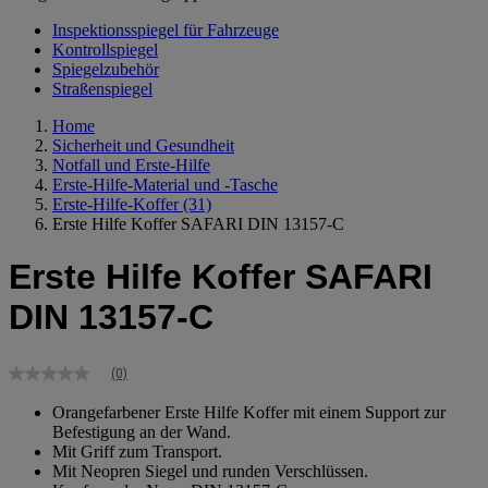
Inspektionsspiegel für Fahrzeuge
Kontrollspiegel
Spiegelzubehör
Straßenspiegel
Home
Sicherheit und Gesundheit
Notfall und Erste-Hilfe
Erste-Hilfe-Material und -Tasche
Erste-Hilfe-Koffer
(31)
Erste Hilfe Koffer SAFARI DIN 13157-C
Erste Hilfe Koffer SAFARI
DIN 13157-C
(0)
Kein
Bewertungswert
Orangefarbener Erste Hilfe Koffer mit einem Support zur
Link
Befestigung an der Wand.
zur
gleichen
Mit Griff zum Transport.
Seite.
Mit Neopren Siegel und runden Verschlüssen.