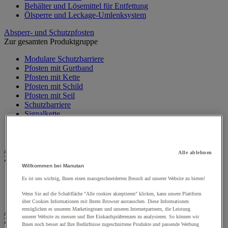
Behälter und Lösemittel für Entfettung
Ölsperre und Leckage-Umlenksystem
Absperr- und Schutzpfosten
Zur gesamten Produktgruppe
Modulare Schutzbarriere
Pfosten mit Gurtband
Pfosten mit Kette
Pfosten mit Schild
Pfosten mit Seil
Schutzbarriere
Signalkette
Überrollbügel
Wandhalter mit Absperrband
Alarm und Videoüberwachung
Alle ablehnen
Zur gesamten Produktgruppe
Willkommen bei Manutan
Alarm und Bewegungsmelder
Es ist uns wichtig, Ihnen einen massgeschneiderten Besuch auf unserer Website zu bieten!
Gegensprechanlage und Videotelefon
Videoüberwachung
Wenn Sie auf die Schaltfläche "Alle cookies akzeptieren" klicken, kann unsere Plattform
über Cookies Informationen mit Ihrem Browser austauschen. Diese Informationen
ermöglichen es unserem Marketingteam und unseren Internetpartnern, die Leistung
Auffangwannen-, Behälter und Zubehör
unserer Website zu messen und Ihre Einkaufspräferenzen zu analysieren. So können wir
Zur gesamten Produktgruppe
Ihnen noch besser auf Ihre Bedürfnisse zugeschnittene Produkte und passende Werbung