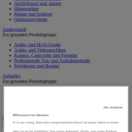
Archivboxen und -kästen
Hängeordner
Mappe und Sortierer
Ordnungssysteme
Audiovisuell
Zur gesamten Produktgruppe
Audio- und Hi-Fi-Geräte
Audio- und Videoanschluss
Kamera, Camcorder und Fernglas
Professionelle Ton- und Aufnahmegeräte
Projektoren und Beamer
Aufsteller
Zur gesamten Produktgruppe
Aufsteller auf Füßen
Mobiler Aufsteller
Tischaufsteller
Wand-Display
Alle ablehnen
Willkommen bei Manutan
Beschilderung
Zur gesamten Produktgruppe
Es ist uns wichtig, Ihnen einen massgeschneiderten Besuch auf unserer Website zu bieten!
Wenn Sie auf die Schaltfläche "Alle cookies akzeptieren" klicken, kann unsere Plattform