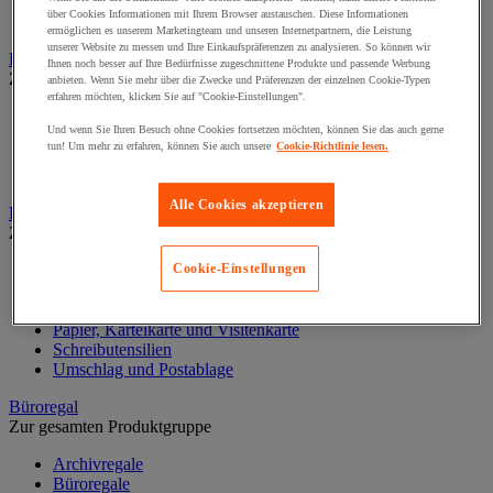
Halter für Türschild und Hinweisschild
über Cookies Informationen mit Ihrem Browser austauschen. Diese Informationen
Hinweisschild auf Befestigungspaltte
ermöglichen es unserem Marketingteam und unseren Internetpartnern, die Leistung
unserer Website zu messen und Ihre Einkaufspräferenzen zu analysieren. So können wir
Bodenmatten für Büro- und Gemeinschaftsräume
Ihnen noch besser auf Ihre Bedürfnisse zugeschnittene Produkte und passende Werbung
Zur gesamten Produktgruppe
anbieten. Wenn Sie mehr über die Zwecke und Präferenzen der einzelnen Cookie-Typen
erfahren möchten, klicken Sie auf "Cookie-Einstellungen".
Anti-Ermüdungsmatte für Büroräume
Und wenn Sie Ihren Besuch ohne Cookies fortsetzen möchten, können Sie das auch gerne
Bodenschutzmatte
tun! Um mehr zu erfahren, können Sie auch unsere
Cookie-Richtlinie lesen.
Gittermatte für Gemeinschaftsräume
Matte für Eingangsbereich
Alle Cookies akzeptieren
Büromaterial und Büromöbel
Zur gesamten Produktgruppe
Heft, Block und Post-it®
Cookie-Einstellungen
Kalender und Schreibunterlage
Kleinmaterial
Papier, Karteikarte und Visitenkarte
Schreibutensilien
Umschlag und Postablage
Büroregal
Zur gesamten Produktgruppe
Archivregale
Büroregale