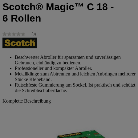
Scotch® Magic™ C 18 -
6 Rollen
(0)
Kein
Bewertungswert
Link
zur
gleichen
Beschwerter Abroller für sparsamen und zuverlässigen
Seite.
Gebrauch, einhändig zu bedienen.
Professioneller und kompakter Abroller.
Metallklinge zum Abtrennen und leichten Anbringen mehrerer
Stücke Klebeband.
Rutschfeste Gummierung am Sockel. Ist praktisch und schützt
die Schreibtischoberfläche.
Komplette Beschreibung