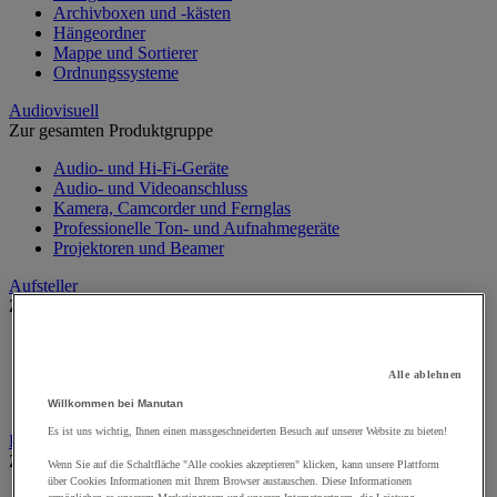
Archivboxen und -kästen
Hängeordner
Mappe und Sortierer
Ordnungssysteme
Audiovisuell
Zur gesamten Produktgruppe
Audio- und Hi-Fi-Geräte
Audio- und Videoanschluss
Kamera, Camcorder und Fernglas
Professionelle Ton- und Aufnahmegeräte
Projektoren und Beamer
Aufsteller
Zur gesamten Produktgruppe
Aufsteller auf Füßen
Mobiler Aufsteller
Alle ablehnen
Tischaufsteller
Wand-Display
Willkommen bei Manutan
Es ist uns wichtig, Ihnen einen massgeschneiderten Besuch auf unserer Website zu bieten!
Beschilderung
Zur gesamten Produktgruppe
Wenn Sie auf die Schaltfläche "Alle cookies akzeptieren" klicken, kann unsere Plattform
über Cookies Informationen mit Ihrem Browser austauschen. Diese Informationen