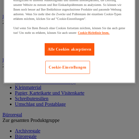
Halter für Türschild und Hinweisschild
ermöglichen es unserem Marketingteam und unseren Internetpartnern, die Leistung
unserer Website zu messen und Ihre Einkaufspräferenzen zu analysieren. So können wir
Hinweisschild auf Befestigungspaltte
Ihnen noch besser auf Ihre Bedürfnisse zugeschnittene Produkte und passende Werbung
anbieten. Wenn Sie mehr über die Zwecke und Präferenzen der einzelnen Cookie-Typen
Bodenmatten für Büro- und Gemeinschaftsräume
erfahren möchten, klicken Sie auf "Cookie-Einstellungen".
Zur gesamten Produktgruppe
Und wenn Sie Ihren Besuch ohne Cookies fortsetzen möchten, können Sie das auch gerne
Anti-Ermüdungsmatte für Büroräume
tun! Um mehr zu erfahren, können Sie auch unsere
Cookie-Richtlinie lesen.
Bodenschutzmatte
Gittermatte für Gemeinschaftsräume
Matte für Eingangsbereich
Alle Cookies akzeptieren
Büromaterial und Büromöbel
Zur gesamten Produktgruppe
Cookie-Einstellungen
Heft, Block und Post-it®
Kalender und Schreibunterlage
Kleinmaterial
Papier, Karteikarte und Visitenkarte
Schreibutensilien
Umschlag und Postablage
Büroregal
Zur gesamten Produktgruppe
Archivregale
Büroregale