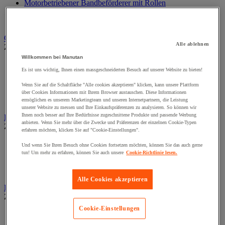
Motorbetriebener Bandbeförderer mit Rollen
Palettenbeförderer
Zubehör für Förderanlagen
Garderobe
Alle ablehnen
Zur gesamten Produktgruppe
Willkommen bei Manutan
Bänke und Zubehör für Garderobe
Es ist uns wichtig, Ihnen einen massgeschneiderten Besuch auf unserer Website zu bieten!
Schränke für IT Geräte und Post
Spezielle Schränke und Ablagen
Wenn Sie auf die Schaltfläche "Alle cookies akzeptieren" klicken, kann unsere Plattform
Spinde mit 1 Tür
über Cookies Informationen mit Ihrem Browser austauschen. Diese Informationen
Spinde mit mehreren Fächern
ermöglichen es unserem Marketingteam und unseren Internetpartnern, die Leistung
unserer Website zu messen und Ihre Einkaufspräferenzen zu analysieren. So können wir
Ihnen noch besser auf Ihre Bedürfnisse zugeschnittene Produkte und passende Werbung
Hallenbüros, Kabinen und Trennwände
anbieten. Wenn Sie mehr über die Zwecke und Präferenzen der einzelnen Cookie-Typen
Zur gesamten Produktgruppe
erfahren möchten, klicken Sie auf "Cookie-Einstellungen".
Hallenbüros, Kabinen
Und wenn Sie Ihren Besuch ohne Cookies fortsetzen möchten, können Sie das auch gerne
Lackierkabine
tun! Um mehr zu erfahren, können Sie auch unsere
Cookie-Richtlinie lesen.
Werkstatttrennwand
Zubehör für Trennwände und Kabinen
Alle Cookies akzeptieren
Heizung, Lufterfrischer und -entfeuchter
Zur gesamten Produktgruppe
Cookie-Einstellungen
Elektrische Heizung
Gasheizung