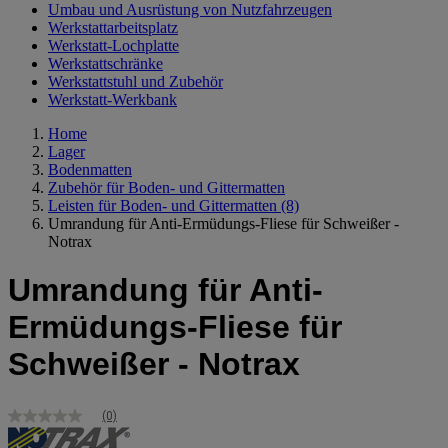
Umbau und Ausrüstung von Nutzfahrzeugen
Werkstattarbeitsplatz
Werkstatt-Lochplatte
Werkstattschränke
Werkstattstuhl und Zubehör
Werkstatt-Werkbank
Home
Lager
Bodenmatten
Zubehör für Boden- und Gittermatten
Leisten für Boden- und Gittermatten
(8)
Umrandung für Anti-Ermüdungs-Fliese für Schweißer -
Notrax
Umrandung für Anti-
Ermüdungs-Fliese für
Schweißer - Notrax
(0)
Kein
Bewertungswert