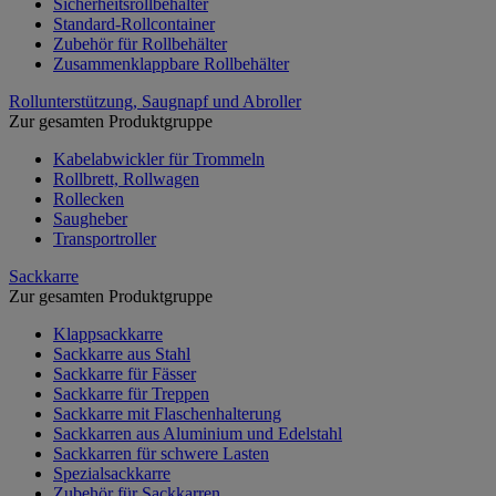
Sicherheitsrollbehälter
Standard-Rollcontainer
Zubehör für Rollbehälter
Zusammenklappbare Rollbehälter
Rollunterstützung, Saugnapf und Abroller
Zur gesamten Produktgruppe
Kabelabwickler für Trommeln
Rollbrett, Rollwagen
Rollecken
Saugheber
Transportroller
Sackkarre
Zur gesamten Produktgruppe
Klappsackkarre
Sackkarre aus Stahl
Sackkarre für Fässer
Sackkarre für Treppen
Sackkarre mit Flaschenhalterung
Sackkarren aus Aluminium und Edelstahl
Sackkarren für schwere Lasten
Spezialsackkarre
Zubehör für Sackkarren