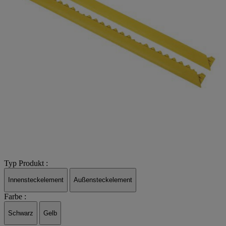
Typ Produkt :
Innensteckelement
Außensteckelement
Farbe :
Schwarz
Gelb