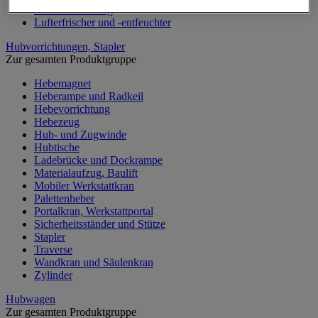
Kraftstoffheizung
Lufterfrischer und -entfeuchter
Hubvorrichtungen, Stapler
Zur gesamten Produktgruppe
Hebemagnet
Heberampe und Radkeil
Hebevorrichtung
Hebezeug
Hub- und Zugwinde
Hubtische
Ladebrücke und Dockrampe
Materialaufzug, Baulift
Mobiler Werkstattkran
Palettenheber
Portalkran, Werkstattportal
Sicherheitsständer und Stütze
Stapler
Traverse
Wandkran und Säulenkran
Zylinder
Hubwagen
Zur gesamten Produktgruppe