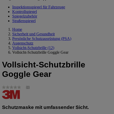
Inspektionsspiegel für Fahrzeuge
Kontrollspiegel
Spiegelzubehör
Straßenspiegel
Home
Sicherheit und Gesundheit
Persönliche Schutzausrüstung (PSA)
Augenschutz
Vollsicht-Schutzbrille
(12)
Vollsicht-Schutzbrille Goggle Gear
Vollsicht-Schutzbrille
Goggle Gear
(0)
Kein
Bewertungswert
Link
zur
gleichen
Schutzmaske mit umfassender Sicht.
Seite.