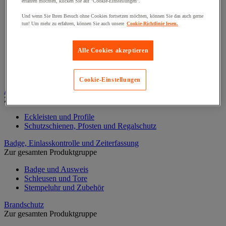
erfahren möchten, klicken Sie auf "Cookie-Einstellungen".
Abfüllständer für Fässer
Und wenn Sie Ihren Besuch ohne Cookies fortsetzen möchten, können Sie das auch gerne
Auffangwanne
tun! Um mehr zu erfahren, können Sie auch unsere
Cookie-Richtlinie lesen.
Labortablett
Lager Container für Außenbereich
Lagerbox und Depot
Alle Cookies akzeptieren
Lagerkabine für Gasflaschen
Mobile Auffangwannen
Sicherheitsboden
Cookie-Einstellungen
Aufprallschutz
Zur gesamten Produktgruppe
Eckleisten und Profile
Schutzschienen, Pfosten und Regalschutz
Badge, Einlasskontrolle und Zeiterfassung
Zur gesamten Produktgruppe
Badge und Ausweis
Schleusen und Tore
Stempeluhr und Zubehör
Brandschutz
Zur gesamten Produktgruppe