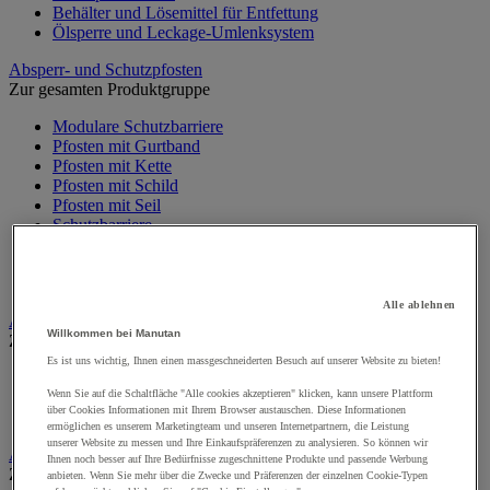
Behälter und Lösemittel für Entfettung
Ölsperre und Leckage-Umlenksystem
Absperr- und Schutzpfosten
Zur gesamten Produktgruppe
Modulare Schutzbarriere
Pfosten mit Gurtband
Pfosten mit Kette
Pfosten mit Schild
Pfosten mit Seil
Schutzbarriere
Signalkette
Überrollbügel
Wandhalter mit Absperrband
Alle ablehnen
Alarm und Videoüberwachung
Willkommen bei Manutan
Zur gesamten Produktgruppe
Es ist uns wichtig, Ihnen einen massgeschneiderten Besuch auf unserer Website zu bieten!
Alarm und Bewegungsmelder
Wenn Sie auf die Schaltfläche "Alle cookies akzeptieren" klicken, kann unsere Plattform
Gegensprechanlage und Videotelefon
über Cookies Informationen mit Ihrem Browser austauschen. Diese Informationen
Videoüberwachung
ermöglichen es unserem Marketingteam und unseren Internetpartnern, die Leistung
unserer Website zu messen und Ihre Einkaufspräferenzen zu analysieren. So können wir
Auffangwannen-, Behälter und Zubehör
Ihnen noch besser auf Ihre Bedürfnisse zugeschnittene Produkte und passende Werbung
Zur gesamten Produktgruppe
anbieten. Wenn Sie mehr über die Zwecke und Präferenzen der einzelnen Cookie-Typen