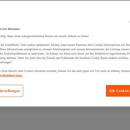
n bei Manutan
chtig, Ihnen einen massgeschneiderten Besuch auf unserer Website zu bieten!
die Schaltfläche "Alle cookies akzeptieren" klicken, kann unsere Plattform über Cookies Informationen mit Ih
 Diese Informationen ermöglichen es unserem Marketingteam und unseren Internetpartnern, die Leistung unserer
re Einkaufspräferenzen zu analysieren. So können wir Ihnen noch besser auf Ihre Bedürfnisse zugeschnittene P
bung anbieten. Wenn Sie mehr über die Zwecke und Präferenzen der einzelnen Cookie-Typen erfahren möchten, k
tellungen".
 Ihren Besuch ohne Cookies fortsetzen möchten, können Sie das auch gerne tun! Um mehr zu erfahren, können
e-Richtlinie lesen.
instellungen
Alle Cookies