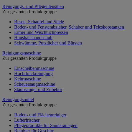
Reinigungs- und Pflegeutensilien
Zur gesamten Produktgruppe
Besen, Schaufel und Stiele
Boden- und Fensterabzieher, Schaber und Teleskopstangen
Eimer und Wischtuchpressen
Haushaltshandschuh
Schwämme, Putztücher und Bürsten
Reinigungsmaschine
Zur gesamten Produktgruppe
Einscheibenmaschine
Hochdruckreinigung
Kehrmaschine
Scheuersaugmaschine
Staubsauger und Zubehör
Reinigungsmittel
Zur gesamten Produktgruppe
Boden- und Flächenreiniger
Lufterfrischer
Pflegeprodukte für Sanitäranlagen
Reiniger für Geschirr