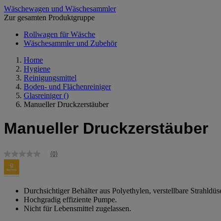
Wäschewagen und Wäschesammler
Zur gesamten Produktgruppe
Rollwagen für Wäsche
Wäschesammler und Zubehör
Home
Hygiene
Reinigungsmittel
Boden- und Flächenreiniger
Glasreiniger
()
Manueller Druckzerstäuber
Manueller Druckzerstäuber
(0)
Kein
Bewertungswert
Link
zur
gleichen
Durchsichtiger Behälter aus Polyethylen, verstellbare Strahldüs
Seite.
Hochgradig effiziente Pumpe.
Nicht für Lebensmittel zugelassen.