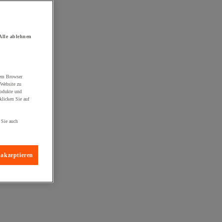
Alle ablehnen
rem Browser
 Website zu
rodukte und
licken Sie auf
 Sie auch
 akzeptieren