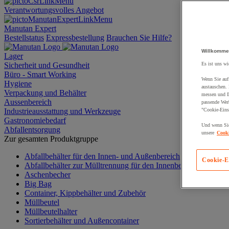
Verantwortungsvolles Angebot
Manutan Expert
Bestellstatus
Expressbestellung
Brauchen Sie Hilfe?
Willkomme
Lager
Sicherheit und Gesundheit
Es ist uns wi
Büro - Smart Working
Wenn Sie auf 
Hygiene
austauschen.
Verpackung und Behälter
messen und Ih
Aussenbereich
passende Wer
Industrieausstattung und Werkzeuge
"Cookie-Eins
Gastronomiebedarf
Und wenn Sie
Abfallentsorgung
unsere
Cooki
Zur gesamten Produktgruppe
Abfallbehälter für den Innen- und Außenbereich
Cookie-E
Abfallbehälter zur Mülltrennung für den Innenbereich
Aschenbecher
Big Bag
Container, Kippbehälter und Zubehör
Müllbeutel
Müllbeutelhalter
Sortierbehälter und Außencontainer