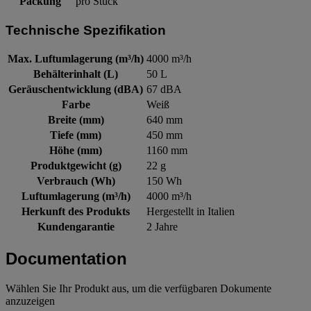
Packung
pro Stück
Technische Spezifikation
Max. Luftumlagerung (m³/h)
4000 m³/h
Behälterinhalt (L)
50 L
Geräuschentwicklung (dBA)
67 dBA
Farbe
Weiß
Breite (mm)
640 mm
Tiefe (mm)
450 mm
Höhe (mm)
1160 mm
Produktgewicht (g)
22 g
Verbrauch (Wh)
150 Wh
Luftumlagerung (m³/h)
4000 m³/h
Herkunft des Produkts
Hergestellt in Italien
Kundengarantie
2 Jahre
Documentation
Wählen Sie Ihr Produkt aus, um die verfügbaren Dokumente
anzuzeigen