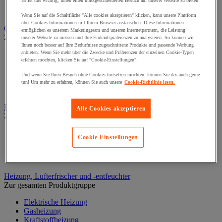
Es ist uns wichtig, Ihnen einen massgeschneiderten Besuch auf unserer Website zu bieten!
Palettenbeförderer
Zubehör für Förderanlagen
Wenn Sie auf die Schaltfläche "Alle cookies akzeptieren" klicken, kann unsere Plattform
über Cookies Informationen mit Ihrem Browser austauschen. Diese Informationen
Garderobe
ermöglichen es unserem Marketingteam und unseren Internetpartnern, die Leistung
Zur gesamten Produktgruppe
unserer Website zu messen und Ihre Einkaufspräferenzen zu analysieren. So können wir
Ihnen noch besser auf Ihre Bedürfnisse zugeschnittene Produkte und passende Werbung
anbieten. Wenn Sie mehr über die Zwecke und Präferenzen der einzelnen Cookie-Typen
Bänke und Zubehör für Garderobe
erfahren möchten, klicken Sie auf "Cookie-Einstellungen".
Schränke für IT Geräte und Post
Spezielle Schränke und Ablagen
Und wenn Sie Ihren Besuch ohne Cookies fortsetzen möchten, können Sie das auch gerne
Spinde mit 1 Tür
tun! Um mehr zu erfahren, können Sie auch unsere
Cookie-Richtlinie lesen.
Spinde mit mehreren Fächern
Hallenbüros, Kabinen und Trennwände
Alle Cookies akzeptieren
Zur gesamten Produktgruppe
Hallenbüros, Kabinen
Cookie-Einstellungen
Lackierkabine
Werkstatttrennwand
Zubehör für Trennwände und Kabinen
Heizung, Lufterfrischer und -entfeuchter
Zur gesamten Produktgruppe
Elektrische Heizung
Gasheizung
Kraftstoffheizung