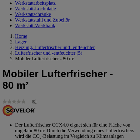
Werkstattarbeitsplatz
Werkstatt-Lochplatte
Werkstattschränke
Werkstattstuhl und Zubehör
Werkstatt-Werkbank
Home
Lager
Heizung, Lufterfrischer und -entfeuchter
Lufterfrischer und -entfeuchter
(5)
Mobiler Lufterfrischer - 80 m²
Mobiler Lufterfrischer -
80 m²
(0)
Kein
Bewertungswert
Link
zur
gleichen
Der Lufterfrischer CCX4.0 eignet sich für eine Fläche von
Seite.
ungefähr 80 m² Durch die Verwendung eines Lufterfrischers
wird die CO₂-Belastung im Vergleich zu Klimaanlagen