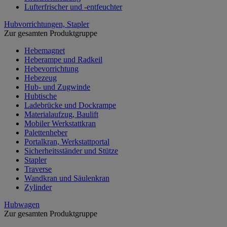
Lufterfrischer und -entfeuchter
Hubvorrichtungen, Stapler
Zur gesamten Produktgruppe
Hebemagnet
Heberampe und Radkeil
Hebevorrichtung
Hebezeug
Hub- und Zugwinde
Hubtische
Ladebrücke und Dockrampe
Materialaufzug, Baulift
Mobiler Werkstattkran
Palettenheber
Portalkran, Werkstattportal
Sicherheitsständer und Stütze
Stapler
Traverse
Wandkran und Säulenkran
Zylinder
Hubwagen
Zur gesamten Produktgruppe