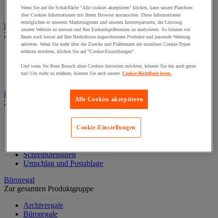
Halter für Türschild und Hinweisschild
Wenn Sie auf die Schaltfläche "Alle cookies akzeptieren" klicken, kann unsere Plattform
Hinweisschild auf Befestigungspaltte
über Cookies Informationen mit Ihrem Browser austauschen. Diese Informationen
ermöglichen es unserem Marketingteam und unseren Internetpartnern, die Leistung
Bodenmatten für Büro- und Gemeinschaftsräume
unserer Website zu messen und Ihre Einkaufspräferenzen zu analysieren. So können wir
Zur gesamten Produktgruppe
Ihnen noch besser auf Ihre Bedürfnisse zugeschnittene Produkte und passende Werbung
anbieten. Wenn Sie mehr über die Zwecke und Präferenzen der einzelnen Cookie-Typen
Anti-Ermüdungsmatte für Büroräume
erfahren möchten, klicken Sie auf "Cookie-Einstellungen".
Bodenschutzmatte
Und wenn Sie Ihren Besuch ohne Cookies fortsetzen möchten, können Sie das auch gerne
Gittermatte für Gemeinschaftsräume
tun! Um mehr zu erfahren, können Sie auch unsere
Cookie-Richtlinie lesen.
Matte für Eingangsbereich
Büromaterial und Büromöbel
Alle Cookies akzeptieren
Zur gesamten Produktgruppe
Heft, Block und Post-it®
Cookie-Einstellungen
Kalender und Schreibunterlage
Kleinmaterial
Papier, Karteikarte und Visitenkarte
Schreibutensilien
Umschlag und Postablage
Büroregal
Zur gesamten Produktgruppe
Archivregale
Büroregale