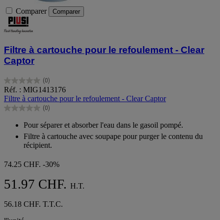
Comparer
Comparer
Filtre à cartouche pour le refoulement - Clear
Captor
(0)
0.0
Réf. : MIG1413176
sur
Filtre à cartouche pour le refoulement - Clear Captor
5
(0)
étoiles.
0.0
sur
Pour séparer et absorber l'eau dans le gasoil pompé.
5
Filtre à cartouche avec soupape pour purger le contenu du
étoiles.
récipient.
74.25 CHF.
-30%
51.97 CHF.
H.T.
56.18 CHF. T.T.C.