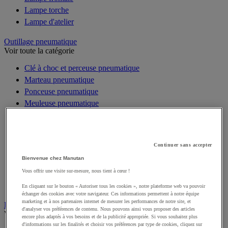
Lampe torche
Lampe d'atelier
Outillage pneumatique
Voir toute la catégorie
Clé à choc et perceuse pneumatique
Marteau pneumatique
Ponceuse pneumatique
Meuleuse pneumatique
Compresseur et accessoires
Pistolet pneumatique à peinture
Cliquet pneumatique
Continuer sans accepter
Scie pneumatique
Bienvenue chez Manutan
Riveteuse pneumatique
Vous offrir une visite sur-mesure, nous tient à cœur !
Outils pneumatiques spécifiques
Coffret d'outils pneumatiques
En cliquant sur le bouton « Autoriser tous les cookies », notre plateforme web va pouvoir
échanger des cookies avec votre navigateur. Ces informations permettent à notre équipe
marketing et à nos partenaires internet de mesurer les performances de notre site, et
Électricité
d'analyser vos préférences de contenu. Nous pouvons ainsi vous proposer des articles
Voir toute la catégorie
encore plus adaptés à vos besoins et de la publicité appropriée. Si vous souhaitez plus
d'informations sur les finalités et choisir vos préférences par type de cookies, cliquez sur