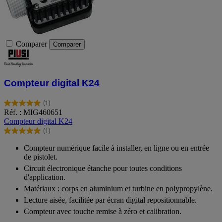
Comparer
Comparer
Compteur digital K24
(1)
5.0
Réf. : MIG460651
sur
Compteur digital K24
5
(1)
étoiles.
5.0
1
sur
Compteur numérique facile à installer, en ligne ou en entrée
avis
5
de pistolet.
étoiles.
Circuit électronique étanche pour toutes conditions
1
d'application.
avis
Matériaux : corps en aluminium et turbine en polypropylène.
Lecture aisée, facilitée par écran digital repositionnable.
Compteur avec touche remise à zéro et calibration.