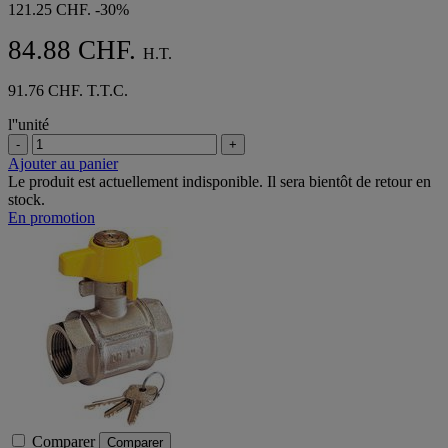
121.25 CHF.
-30%
avis
84.88 CHF.
H.T.
91.76 CHF. T.T.C.
l''unité
-
+
Ajouter au panier
Le produit est actuellement indisponible. Il sera bientôt de retour en
stock.
En promotion
Comparer
Comparer