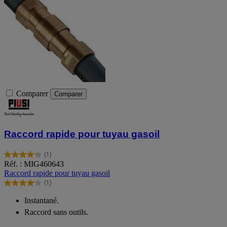
Comparer
Comparer
Raccord rapide pour tuyau gasoil
(1)
4.0
Réf. : MIG460643
sur
Raccord rapide pour tuyau gasoil
5
(1)
étoiles.
4.0
1
sur
Instantané.
avis
5
Raccord sans outils.
étoiles.
1