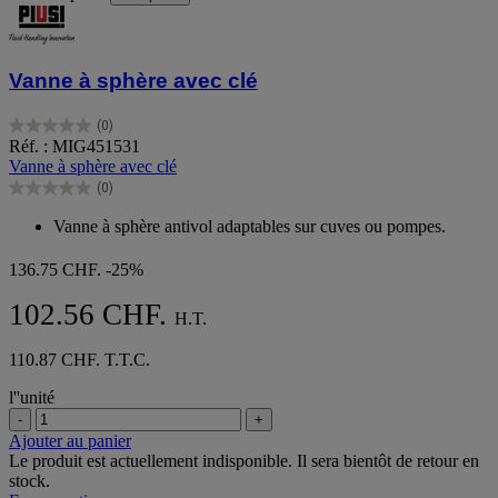
Vanne à sphère avec clé
(0)
0.0
Réf. : MIG451531
sur
Vanne à sphère avec clé
5
(0)
étoiles.
0.0
sur
Vanne à sphère antivol adaptables sur cuves ou pompes.
5
étoiles.
136.75 CHF.
-25%
102.56 CHF.
H.T.
110.87 CHF. T.T.C.
l''unité
-
+
Ajouter au panier
Le produit est actuellement indisponible. Il sera bientôt de retour en
stock.