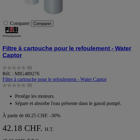
Comparer
Comparer
Filtre à cartouche pour le refoulement - Water
Captor
(0)
0.0
Réf. : MIG489276
sur
Filtre à cartouche pour le refoulement - Water Captor
5
(0)
étoiles.
0.0
sur
Protège les moteurs.
5
Sépare et absorbe l'eau présente dans le gasoil pompé.
étoiles.
À partir de
60.25 CHF.
-30%
42.18 CHF.
H.T.