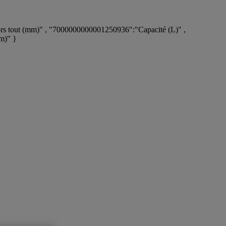
s tout (mm)" , "7000000000001250936":"Capacité (L)" ,
m)" }