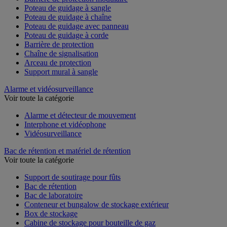
Poteau de guidage à sangle
Poteau de guidage à chaîne
Poteau de guidage avec panneau
Poteau de guidage à corde
Barrière de protection
Chaîne de signalisation
Arceau de protection
Support mural à sangle
Alarme et vidéosurveillance
Voir toute la catégorie
Alarme et détecteur de mouvement
Interphone et vidéophone
Vidéosurveillance
Bac de rétention et matériel de rétention
Voir toute la catégorie
Support de soutirage pour fûts
Bac de rétention
Bac de laboratoire
Conteneur et bungalow de stockage extérieur
Box de stockage
Cabine de stockage pour bouteille de gaz