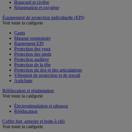
Brancard et civière
Réanimation et oxygène
Équipement de protection individuelle (EPI)
Voir toute la catégorie
Gants
Masque respiratoire
Rangement EPI
Protection des yeux
Protection des pieds
Protection auditive
Protection de la tête
Protection du dos et des articulations
Vêtement de protection et de travail
Antichute
Rééducation et réadaptation
Voir toute la catégorie
Électrostimulation et ultrason
Rééducation
Coffre fort, armoire et boite à clés
Voir toute la catégorie