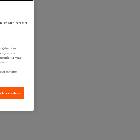
nuer sans accepter
vigateur. Ces
analyser vos
propriée. Si vous
kies ».
ussi consulter
 les cookies