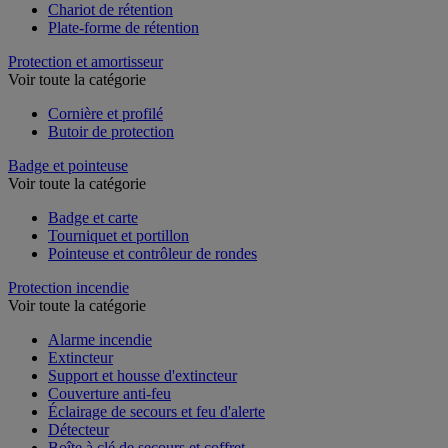
Chariot de rétention
Plate-forme de rétention
Protection et amortisseur
Voir toute la catégorie
Cornière et profilé
Butoir de protection
Badge et pointeuse
Voir toute la catégorie
Badge et carte
Tourniquet et portillon
Pointeuse et contrôleur de rondes
Protection incendie
Voir toute la catégorie
Alarme incendie
Extincteur
Support et housse d'extincteur
Couverture anti-feu
Éclairage de secours et feu d'alerte
Détecteur
Boîte à clé de secours et coffret