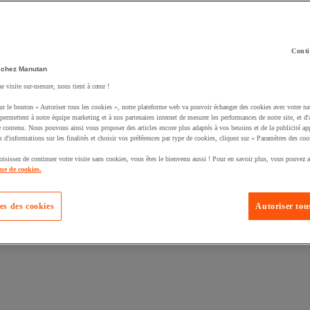
Conti
 chez Manutan
ne visite sur-mesure, nous tient à cœur !
ur le bouton « Autoriser tous les cookies », notre plateforme web va pouvoir échanger des cookies avec votre na
permettent à notre équipe marketing et à nos partenaires internet de mesurer les performances de notre site, et d'
e contenu. Nous pouvons ainsi vous proposer des articles encore plus adaptés à vos besoins et de la publicité ap
s d'informations sur les finalités et choisir vos préférences par type de cookies, cliquez sur « Paramètres des coo
oisissez de continuer votre visite sans cookies, vous êtes le bienvenu aussi ! Pour en savoir plus, vous pouvez a
que de cookies.
es des cookies
Autoriser tous