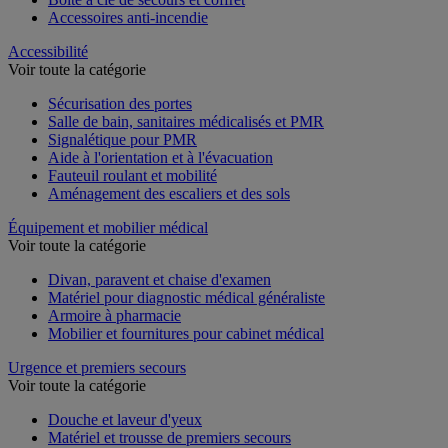
Accessoires anti-incendie
Accessibilité
Voir toute la catégorie
Sécurisation des portes
Salle de bain, sanitaires médicalisés et PMR
Signalétique pour PMR
Aide à l'orientation et à l'évacuation
Fauteuil roulant et mobilité
Aménagement des escaliers et des sols
Équipement et mobilier médical
Voir toute la catégorie
Divan, paravent et chaise d'examen
Matériel pour diagnostic médical généraliste
Armoire à pharmacie
Mobilier et fournitures pour cabinet médical
Urgence et premiers secours
Voir toute la catégorie
Douche et laveur d'yeux
Matériel et trousse de premiers secours