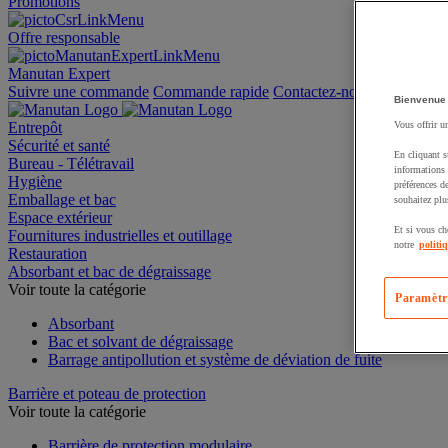
Promotions
Offre responsable
Manutan Expert
Suivre une commande
Commande rapide
Contactez-nous
Bienvenue
Entrepôt
Vous offrir u
Sécurité et santé
En cliquant s
Bureau - Télétravail
informations 
Hygiène
préférences d
Emballage et bac
souhaitez plu
Espace extérieur
Et si vous ch
Fournitures industrielles et outillage
notre
politi
Restauration
Absorbant et bac de dégraissage
Voir toute la catégorie
Paramètr
Absorbant
Bac et solvant de dégraissage
Barrage antipollution et système de déviation de fuite
Barrière et poteau de protection
Voir toute la catégorie
Barrière de protection modulaire