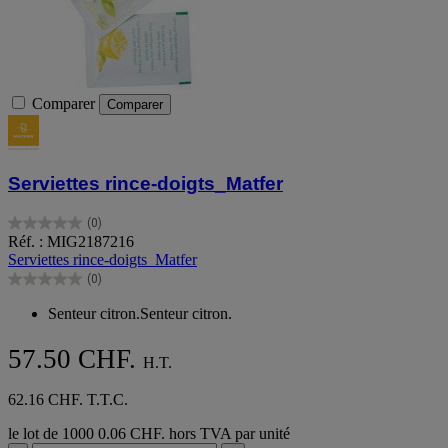
Comparer
Comparer
Serviettes rince-doigts_Matfer
(0)
0.0
Réf. : MIG2187216
sur
Serviettes rince-doigts_Matfer
5
(0)
étoiles.
0.0
sur
Senteur citron.Senteur citron.
5
étoiles.
57.50 CHF.
H.T.
62.16 CHF. T.T.C.
le lot de 1000
0.06 CHF. hors TVA par unité