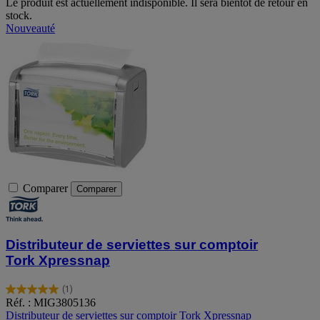
Le produit est actuellement indisponible. Il sera bientôt de retour en
stock.
Nouveauté
Comparer
Comparer
Distributeur de serviettes sur comptoir
Tork Xpressnap
(1)
5.0
Réf. : MIG3805136
sur
Distributeur de serviettes sur comptoir Tork Xpressnap