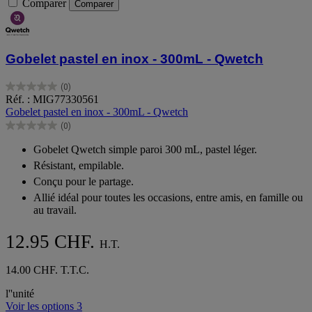
Comparer
Comparer
Gobelet pastel en inox - 300mL - Qwetch
(0)
0.0
Réf. : MIG77330561
sur
Gobelet pastel en inox - 300mL - Qwetch
5
(0)
étoiles.
0.0
sur
Gobelet Qwetch simple paroi 300 mL, pastel léger.
5
Résistant, empilable.
étoiles.
Conçu pour le partage.
Allié idéal pour toutes les occasions, entre amis, en famille ou
au travail.
12.95 CHF.
H.T.
14.00 CHF. T.T.C.
l''unité
Voir les options 3