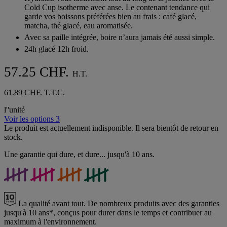
5
Cold Cup isotherme avec anse. Le contenant tendance qui
étoiles.
garde vos boissons préférées bien au frais : café glacé,
matcha, thé glacé, eau aromatisée.
Avec sa paille intégrée, boire n’aura jamais été aussi simple.
24h glacé 12h froid.
57.25 CHF.
H.T.
61.89 CHF. T.T.C.
l''unité
Voir les options 3
Le produit est actuellement indisponible. Il sera bientôt de retour en
stock.
Une garantie qui dure, et dure... jusqu'à 10 ans.
La qualité avant tout.
De nombreux produits avec des garanties
jusqu'à 10 ans*, conçus pour durer dans le temps et contribuer au
maximum à l'environnement.