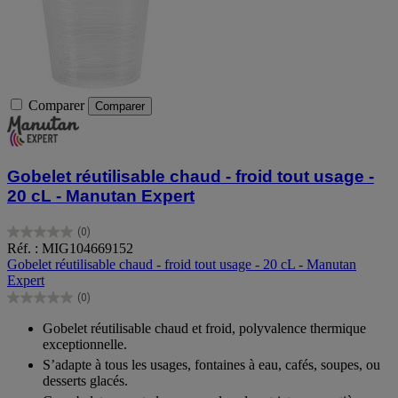
Comparer
Comparer
Gobelet réutilisable chaud - froid tout usage -
20 cL - Manutan Expert
(0)
0.0
Réf. : MIG104669152
sur
Gobelet réutilisable chaud - froid tout usage - 20 cL - Manutan
5
Expert
étoiles.
(0)
0.0
sur
Gobelet réutilisable chaud et froid, polyvalence thermique
5
exceptionnelle.
étoiles.
S’adapte à tous les usages, fontaines à eau, cafés, soupes, ou
desserts glacés.