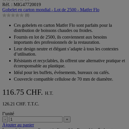
0.0
Réf. : MIG47720019
sur
Gobelet en carton mondial - Lot de 2500 - Matfer Flo
5
(0)
étoiles.
0.0
sur
Ces gobelets en carton Matfer Flo sont parfaits pour la
5
distribution de boissons chaudes ou froides.
étoiles.
Fournis en lot de 2500, ils conviennent aux besoins
importants des professionnels de la restauration.
Leur design neutre et élégant s’adapte à tous les contextes
d’utilisation.
Résistants et recyclables, ils offrent une alternative pratique et
écoresponsable au plastique.
Idéal pour les buffets, événements, bureaux ou cafés.
Couvercle compatible cellulose de 70 mm de diamètre.
116.75 CHF.
H.T.
126.21 CHF. T.T.C.
l''unité
-
+
Ajouter au panier