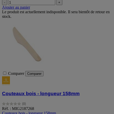
-
+
Ajouter au panier
Le produit est actuellement indisponible. Il sera bientôt de retour en
stock.
Comparer
Comparer
Couteaux bois - longueur 158mm
(0)
0.0
Réf. : MIG2187268
sur
Couteaux bois - longueur 158mm