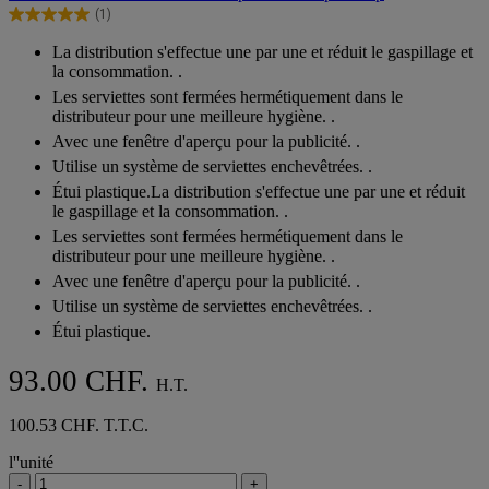
5
(1)
étoiles.
5.0
1
sur
La distribution s'effectue une par une et réduit le gaspillage et
avis
5
la consommation. .
étoiles.
Les serviettes sont fermées hermétiquement dans le
1
distributeur pour une meilleure hygiène. .
avis
Avec une fenêtre d'aperçu pour la publicité. .
Utilise un système de serviettes enchevêtrées. .
Étui plastique.La distribution s'effectue une par une et réduit
le gaspillage et la consommation. .
Les serviettes sont fermées hermétiquement dans le
distributeur pour une meilleure hygiène. .
Avec une fenêtre d'aperçu pour la publicité. .
Utilise un système de serviettes enchevêtrées. .
Étui plastique.
93.00 CHF.
H.T.
100.53 CHF. T.T.C.
l''unité
-
+