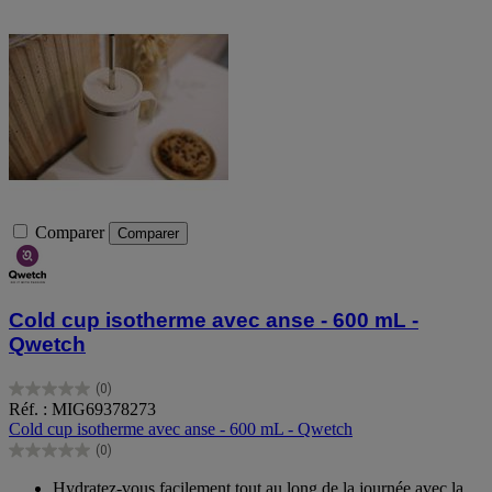
Comparer
Comparer
Cold cup isotherme avec anse - 600 mL -
Qwetch
(0)
0.0
Réf. : MIG69378273
sur
Cold cup isotherme avec anse - 600 mL - Qwetch
5
(0)
étoiles.
0.0
sur
Hydratez-vous facilement tout au long de la journée avec la