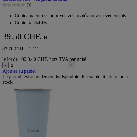
5
(0)
étoiles.
0.0
sur
Couteaux en bois pour vos vos invités ou vos évènements.
5
Couteux jetables.
étoiles.
39.50 CHF.
H.T.
42.70 CHF. T.T.C.
le lot de 100
0.40 CHF. hors TVA par unité
-
+
Ajouter au panier
Le produit est actuellement indisponible. Il sera bientôt de retour en
stock.