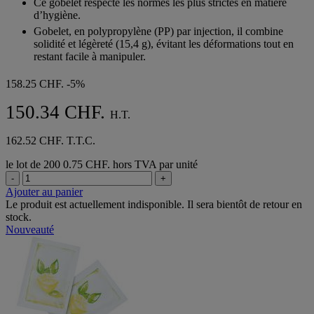
Ce gobelet respecte les normes les plus strictes en matière
d’hygiène.
Gobelet, en polypropylène (PP) par injection, il combine
solidité et légèreté (15,4 g), évitant les déformations tout en
restant facile à manipuler.
158.25 CHF.
-5%
150.34 CHF.
H.T.
162.52 CHF. T.T.C.
le lot de 200
0.75 CHF. hors TVA par unité
-
+
Ajouter au panier
Le produit est actuellement indisponible. Il sera bientôt de retour en
stock.
Nouveauté