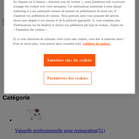
Décoration alimentaire
En cliquant sur le bouton « Autoriser tous les cookies », notre plateforme web va pouvoir
échanger des cookies avec votre navigateur. Ces informations permettent à notre équipe
Pelle et cuillère doseuse
marketing et à nos partenaires internet de mesurer les performances de notre site, et
d'analyser vos préférences de contenu. Nous pouvons ainsi vous proposer des articles
Découpe et préparation culinaire
encore plus adaptés à vos besoins et de la publicité appropriée. Si vous souhaitez plus
Voir toute la catégorie
d'informations sur les finalités et choisir vos préférences par type de cookies, cliquez sur
« Paramètres des cookies ».
Préparation de la viande
Et si vous choisissez de continuer votre visite sans cookies, vous êtes le bienvenu aussi !
Film alimentaire
Pour en savoir plus, vous pouvez aussi consulter notre
politique de cookies.
Bac et plaque gastronorme
Couteau, ciseaux et planche à découper
Autoriser tous les cookies
Accueil
Restauration
Paramètres des cookies
Art de la table
Catégorie
Vaisselle professionnelle pour restauration
(51)