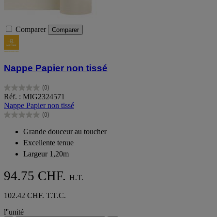
Comparer
Comparer
Nappe Papier non tissé
(0)
0.0
Réf. : MIG2324571
sur
Nappe Papier non tissé
5
(0)
étoiles.
0.0
sur
Grande douceur au toucher
5
Excellente tenue
étoiles.
Largeur 1,20m
94.75 CHF.
H.T.
102.42 CHF. T.T.C.
l''unité