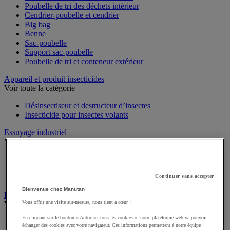
Poubelle de tri des déchets intérieur
Cendrier-poubelle et cendrier
Big bag
Benne
Sac-poubelle
Support sac-poubelle
Poubelle de tri et conteneur extérieur
Appareil et produit insecticides
Voir toute la catégorie
Désinsectiseur et destructeur d’insectes
Insecticide pour insectes volants
Essuyage industriel
Voir toute la catégorie
Distributeur d'essuyage industriel
Bobine d'essuyage industriel
Chiffons textile et non-tissé
Continuer sans accepter
Bienvenue chez Manutan
Essuie-mains et distributeur d’essuie-mains
Vous offrir une visite sur-mesure, nous tient à cœur !
Voir toute la catégorie
En cliquant sur le bouton « Autoriser tous les cookies », notre plateforme web va pouvoir
Essuie-mains en feuilles ou rouleau
échanger des cookies avec votre navigateur. Ces informations permettent à notre équipe