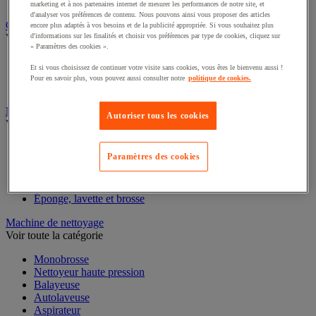
Distributeur d'essuie-mains
marketing et à nos partenaires internet de mesurer les performances de notre site, et
d'analyser vos préférences de contenu. Nous pouvons ainsi vous proposer des articles
Chariot de nettoyage
encore plus adaptés à vos besoins et de la publicité appropriée. Si vous souhaitez plus
Voir toute la catégorie
d'informations sur les finalités et choisir vos préférences par type de cookies, cliquez sur
« Paramètres des cookies ».
Chariot de ménage
Et si vous choisissez de continuer votre visite sans cookies, vous êtes le bienvenu aussi !
Chariot de lavage
Pour en savoir plus, vous pouvez aussi consulter notre
politique de cookies.
Accessoires pour chariot de nettoyage
Matériel de nettoyage et d'entretien
Autoriser tous les cookies
Voir toute la catégorie
Balai, pelle et manche
Paramètres des cookies
Perche et raclette à vitre
Seau et presse d'essorage
Gant de ménage
Éponge, lavette et brosse
Machine de nettoyage
Voir toute la catégorie
Monobrosse
Nettoyeur haute pression
Balayeuse
Autolaveuse
Aspirateur