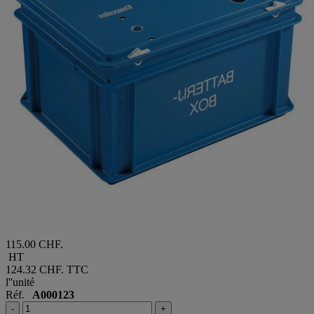
115.00 CHF.
HT
124.32 CHF.
TTC
l''unité
Réf.
A000123
-
+