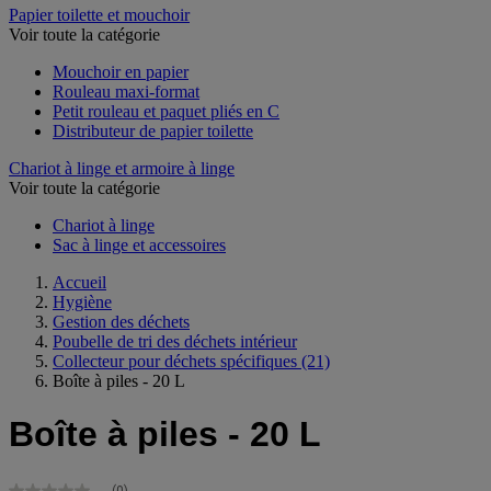
Papier toilette et mouchoir
Voir toute la catégorie
Mouchoir en papier
Rouleau maxi-format
Petit rouleau et paquet pliés en C
Distributeur de papier toilette
Chariot à linge et armoire à linge
Voir toute la catégorie
Chariot à linge
Sac à linge et accessoires
Accueil
Hygiène
Gestion des déchets
Poubelle de tri des déchets intérieur
Collecteur pour déchets spécifiques
(21)
Boîte à piles - 20 L
Boîte à piles - 20 L
(0)