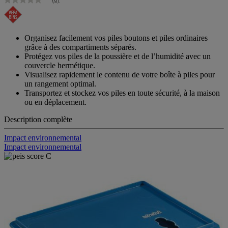
Aucune
valeur
de
notation
Lien
Organisez facilement vos piles boutons et piles ordinaires
sur
grâce à des compartiments séparés.
la
Protégez vos piles de la poussière et de l’humidité avec un
même
couvercle hermétique.
page.
Visualisez rapidement le contenu de votre boîte à piles pour
un rangement optimal.
Transportez et stockez vos piles en toute sécurité, à la maison
ou en déplacement.
Description complète
Impact environnemental
Impact environnemental