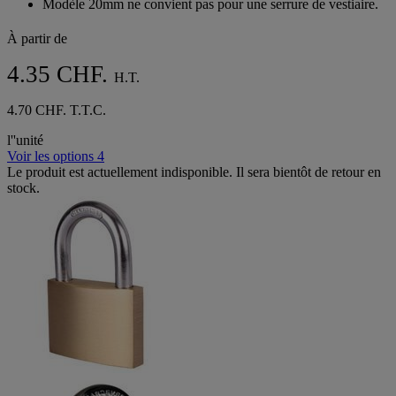
Modèle 20mm ne convient pas pour une serrure de vestiaire.
étoiles.
3
À partir de
avis
4.35 CHF.
H.T.
4.70 CHF. T.T.C.
l''unité
Voir les options 4
Le produit est actuellement indisponible. Il sera bientôt de retour en
stock.