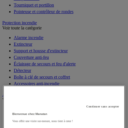
Tourniquet et portillon
Pointeuse et contrôleur de rondes
Protection incendie
Voir toute la catégorie
Alarme incendie
Extincteur
Support et housse d'extincteur
Couverture anti-feu
Éclairage de secours et feu d'alerte
Détecteur
Boîte à clé de secours et coffret
Accessoires anti-incendie
Accessibilité
Voir toute la catégorie
Continuer sans accepter
Sécurisation des portes
Bienvenue chez Manutan
Salle de bain, sanitaires médicalisés et PMR
Vous offrir une visite sur-mesure, nous tient à cœur !
Signalétique pour PMR