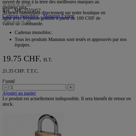
ouvert de mise à la terre des meilleures marques au
(0)
meilleur prix.
0.0
Réf. : MIG2555057
Achetez maintenant directement sur notre boutique en
sur
Cadenas monobloc - Manutan Expert
ligne avec livraison gratuite à partir de 100 CHF de
5
(0)
valeur de commande.
étoiles.
0.0
sur
Cadenas monobloc.
5
Tous les produits Manutan sont testés et approuvés par nos
étoiles.
équipes.
19.75 CHF.
H.T.
21.35 CHF. T.T.C.
l''unité
-
+
Ajouter au panier
Le produit est actuellement indisponible. Il sera bientôt de retour en
stock.