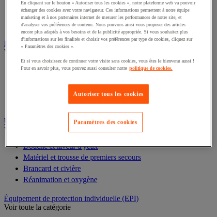
Aide à l'orientation et à l'évacuation
En cliquant sur le bouton « Autoriser tous les cookies », notre plateforme web va pouvoir
échanger des cookies avec votre navigateur. Ces informations permettent à notre équipe
Fauteuil roulant et mobilité
marketing et à nos partenaires internet de mesurer les performances de notre site, et
Aménagement des escaliers et des sols
d'analyser vos préférences de contenu. Nous pouvons ainsi vous proposer des articles
encore plus adaptés à vos besoins et de la publicité appropriée. Si vous souhaitez plus
d'informations sur les finalités et choisir vos préférences par type de cookies, cliquez sur
Équipement et mobilier médical
« Paramètres des cookies ».
Voir toute la catégorie
Et si vous choisissez de continuer votre visite sans cookies, vous êtes le bienvenu aussi !
Divan, paravent et chaise d'examen
Pour en savoir plus, vous pouvez aussi consulter notre
politique de cookies.
Matériel pour diagnostic médical généraliste
Armoire à pharmacie
Autoriser tous les cookies
Mobilier et fournitures pour cabinet médical
Urgence et premiers secours
Paramètres des cookies
Voir toute la catégorie
Douche et laveur d'yeux
Matériel et trousse de premiers secours
Brancard et civière
Réanimation et oxygène
Équipement de protection individuelle (EPI)
Voir toute la catégorie