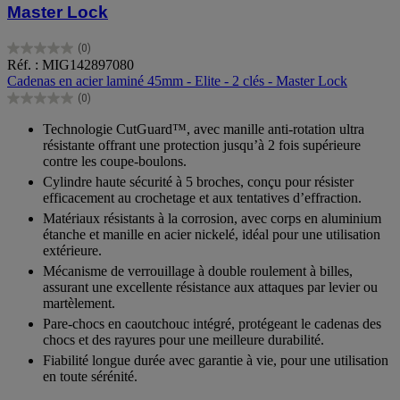
Master Lock
(0)
0.0
Réf. : MIG142897080
sur
Cadenas en acier laminé 45mm - Elite - 2 clés - Master Lock
5
(0)
étoiles.
0.0
sur
Technologie CutGuard™, avec manille anti-rotation ultra
5
résistante offrant une protection jusqu’à 2 fois supérieure
étoiles.
contre les coupe-boulons.
Cylindre haute sécurité à 5 broches, conçu pour résister
efficacement au crochetage et aux tentatives d’effraction.
Matériaux résistants à la corrosion, avec corps en aluminium
étanche et manille en acier nickelé, idéal pour une utilisation
extérieure.
Mécanisme de verrouillage à double roulement à billes,
assurant une excellente résistance aux attaques par levier ou
martèlement.
Pare-chocs en caoutchouc intégré, protégeant le cadenas des
chocs et des rayures pour une meilleure durabilité.
Fiabilité longue durée avec garantie à vie, pour une utilisation
en toute sérénité.