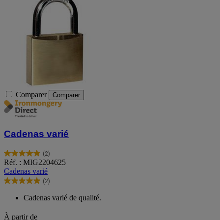
Comparer
Comparer
Cadenas varié
(2)
5.0
Réf. : MIG2204625
sur
Cadenas varié
5
(2)
étoiles.
5.0
2
sur
Cadenas varié de qualité.
avis
5
étoiles.
À partir de