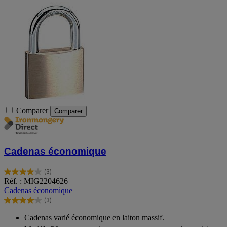
Comparer
Comparer
Cadenas économique
(3)
4.0
Réf. : MIG2204626
sur
Cadenas économique
5
(3)
étoiles.
4.0
3
sur
Cadenas varié économique en laiton massif.
avis
5