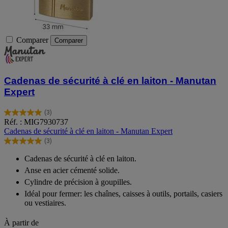
Comparer
Comparer
Cadenas de sécurité à clé en laiton - Manutan
Expert
(3)
5.0
Réf. : MIG7930737
sur
Cadenas de sécurité à clé en laiton - Manutan Expert
5
(3)
étoiles.
5.0
3
sur
Cadenas de sécurité à clé en laiton.
avis
5
Anse en acier cémenté solide.
étoiles.
3
Cylindre de précision à goupilles.
avis
Idéal pour fermer: les chaînes, caisses à outils, portails, casiers
ou vestiaires.
À partir de