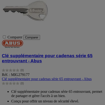
Comparer
Comparer
Clé supplémentaire pour cadenas série 65
entrouvrant - Abus
(0)
0.0
Réf. : MIG279177
sur
Clé supplémentaire pour cadenas série 65 entrouvrant - Abus
5
(0)
étoiles.
0.0
sur
Clé supplémentaire pour cadenas série 65 entrouvrant, permet
5
de partager et gérer l'accès à un bien.
étoiles.
Conçu pour offrir un niveau de sécurité élevé.