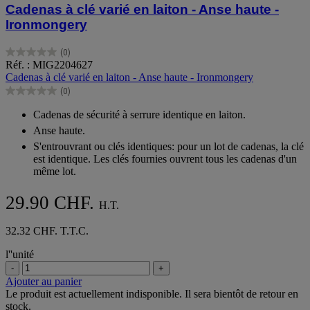
Cadenas à clé varié en laiton - Anse haute -
Ironmongery
(0)
0.0
Réf. : MIG2204627
sur
Cadenas à clé varié en laiton - Anse haute - Ironmongery
5
(0)
étoiles.
0.0
sur
Cadenas de sécurité à serrure identique en laiton.
5
Anse haute.
étoiles.
S'entrouvrant ou clés identiques: pour un lot de cadenas, la clé
est identique. Les clés fournies ouvrent tous les cadenas d'un
même lot.
29.90 CHF.
H.T.
32.32 CHF. T.T.C.
l''unité
-
+
Ajouter au panier
Le produit est actuellement indisponible. Il sera bientôt de retour en
stock.