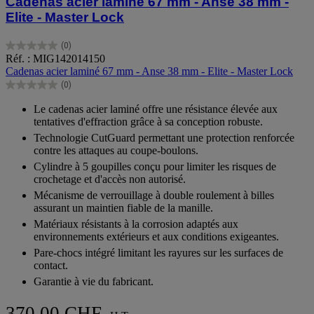
Cadenas acier laminé 67 mm - Anse 38 mm -
Elite - Master Lock
(0)
0.0
Réf. : MIG142014150
sur
Cadenas acier laminé 67 mm - Anse 38 mm - Elite - Master Lock
5
(0)
étoiles.
0.0
sur
Le cadenas acier laminé offre une résistance élevée aux
5
tentatives d'effraction grâce à sa conception robuste.
étoiles.
Technologie CutGuard permettant une protection renforcée
contre les attaques au coupe-boulons.
Cylindre à 5 goupilles conçu pour limiter les risques de
crochetage et d'accès non autorisé.
Mécanisme de verrouillage à double roulement à billes
assurant un maintien fiable de la manille.
Matériaux résistants à la corrosion adaptés aux
environnements extérieurs et aux conditions exigeantes.
Pare-chocs intégré limitant les rayures sur les surfaces de
contact.
Garantie à vie du fabricant.
370.00 CHF.