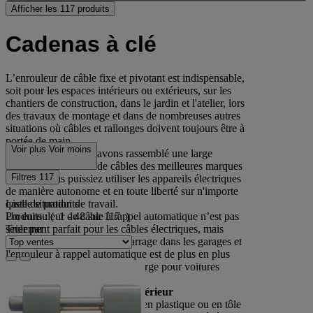
Afficher les 117 produits
Cadenas à clé
L’enrouleur de câble fixe et pivotant est indispensable,
soit pour les espaces intérieurs ou extérieurs, sur les
chantiers de construction, dans le jardin et l'atelier, lors
des travaux de montage et dans de nombreuses autres
situations où câbles et rallonges doivent toujours être à
portée de main.
Voir plus
Voir moins
Sur cette page, nous avons rassemblé une large
gamme d'enrouleurs de câbles des meilleures marques
Filtres
117
afin que vous puissiez utiliser les appareils électriques
de manière autonome et en toute liberté sur n'importe
Liste de produits
quelle situation de travail.
Produits :
( 1 - 48 sur 117 )
Un enrouleur de câble à rappel automatique n’est pas
Trier par
seulement parfait pour les câbles électriques, mais
aussi pour les câbles de démarrage dans les garages et
l'enrouleur à rappel automatique est de plus en plus
utilisé pour les stations de recharge pour voitures
électriques.
Enrouleur de câble pour l'extérieur
Appropriés sont les enrouleurs en plastique ou en tôle