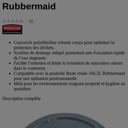
Rubbermaid
(0)
Aucune
valeur
de
notation
Lien
Couvercle polyéthylène robuste conçu pour optimiser la
sur
protection des déchets.
la
Système de drainage intégré permettant une évacuation rapide
même
de l’eau stagnante.
page.
Facilite l’entretien et limite la formation de mauvaises odeurs
dans le conteneur.
Compatible avec la poubelle Brute ronde 166,5L Rubbermaid
pour une utilisation professionnelle.
Idéal pour les environnements exigeant propreté et hygiène au
quotidien.
Description complète