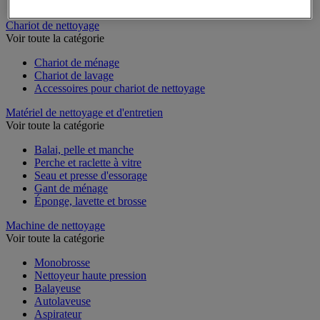
Distributeur d'essuie-mains
Chariot de nettoyage
Voir toute la catégorie
Chariot de ménage
Chariot de lavage
Accessoires pour chariot de nettoyage
Matériel de nettoyage et d'entretien
Voir toute la catégorie
Balai, pelle et manche
Perche et raclette à vitre
Seau et presse d'essorage
Gant de ménage
Éponge, lavette et brosse
Machine de nettoyage
Voir toute la catégorie
Monobrosse
Nettoyeur haute pression
Balayeuse
Autolaveuse
Aspirateur