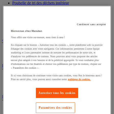
Poubelle de tri des déchets intérieur
Cendrier-poubelle et cendrier
Big bag
Benne
Sac-poubelle
Continuer sans accepter
Support sac-poubelle
Poubelle de tri et conteneur extérieur
Bienvenue chez Manutan
Vous offrir une visite sur-mesure, nous tient à cœur !
Appareil et produit insecticides
Voir toute la catégorie
En cliquant sur le bouton « Autoriser tous les cookies », notre plateforme web va pouvoir
échanger des cookies avec votre navigateur. Ces informations permettent à notre équipe
Désinsectiseur et destructeur d’insectes
marketing et à nos partenaires internet de mesurer les performances de notre site, et
Insecticide pour insectes volants
d'analyser vos préférences de contenu. Nous pouvons ainsi vous proposer des articles
encore plus adaptés à vos besoins et de la publicité appropriée. Si vous souhaitez plus
d'informations sur les finalités et choisir vos préférences par type de cookies, cliquez sur
Essuyage industriel
« Paramètres des cookies ».
Voir toute la catégorie
Et si vous choisissez de continuer votre visite sans cookies, vous êtes le bienvenu aussi !
Distributeur d'essuyage industriel
Pour en savoir plus, vous pouvez aussi consulter notre
politique de cookies.
Bobine d'essuyage industriel
Chiffons textile et non-tissé
Autoriser tous les cookies
Essuie-mains et distributeur d’essuie-mains
Voir toute la catégorie
Paramètres des cookies
Essuie-mains en feuilles ou rouleau