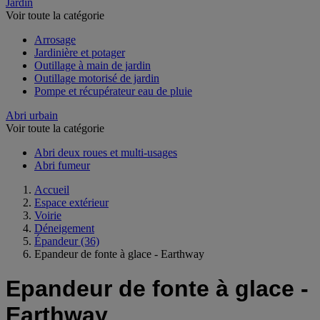
Jardin
Voir toute la catégorie
Arrosage
Jardinière et potager
Outillage à main de jardin
Outillage motorisé de jardin
Pompe et récupérateur eau de pluie
Abri urbain
Voir toute la catégorie
Abri deux roues et multi-usages
Abri fumeur
Accueil
Espace extérieur
Voirie
Déneigement
Épandeur
(36)
Epandeur de fonte à glace - Earthway
Epandeur de fonte à glace -
Earthway