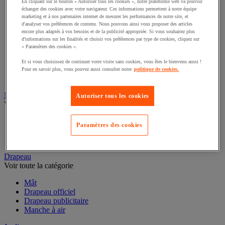
En cliquant sur le bouton « Autoriser tous les cookies », notre plateforme web va pouvoir
Ralentisseur
échanger des cookies avec votre navigateur. Ces informations permettent à notre équipe
Plaque de roulage chantier
marketing et à nos partenaires internet de mesurer les performances de notre site, et
Protection anti-inondation
d'analyser vos préférences de contenu. Nous pouvons ainsi vous proposer des articles
Protège-câble extérieur
encore plus adaptés à vos besoins et de la publicité appropriée. Si vous souhaitez plus
d'informations sur les finalités et choisir vos préférences par type de cookies, cliquez sur
Glissière
« Paramètres des cookies ».
Poteau et borne
Barrière de voirie
Et si vous choisissez de continuer votre visite sans cookies, vous êtes le bienvenu aussi !
Déneigement
Pour en savoir plus, vous pouvez aussi consulter notre
politique de cookies.
Panneau de signalisation routière
Mobilier d'extérieur
Autoriser tous les cookies
Voir toute la catégorie
Mobilier de jardin et terrasse
Paramètres des cookies
Mobilier urbain
Tente et estrade
Drapeau
Voir toute la catégorie
Mât
Drapeau officiel
Drapeau publicitaire
Manche à air