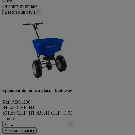
stock.
Quantité minimale : 1
Besoin d'un devis ?
Epandeur de fonte à glace - Earthway
Réf. AB01230
845.00 CHF. HT
591.50 CHF. HT
639.41 CHF. TTC
l''unité
-
+
Ajouter au panier