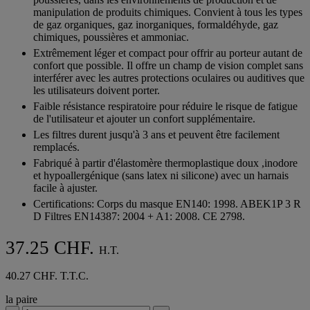
étoiles.
manipulation de produits chimiques. Convient à tous les types
de gaz organiques, gaz inorganiques, formaldéhyde, gaz
chimiques, poussières et ammoniac.
Extrêmement léger et compact pour offrir au porteur autant de
confort que possible. Il offre un champ de vision complet sans
interférer avec les autres protections oculaires ou auditives que
les utilisateurs doivent porter.
Faible résistance respiratoire pour réduire le risque de fatigue
de l'utilisateur et ajouter un confort supplémentaire.
Les filtres durent jusqu'à 3 ans et peuvent être facilement
remplacés.
Fabriqué à partir d'élastomère thermoplastique doux ,inodore
et hypoallergénique (sans latex ni silicone) avec un harnais
facile à ajuster.
Certifications: Corps du masque EN140: 1998. ABEK1P 3 R
D Filtres EN14387: 2004 + A1: 2008. CE 2798.
37.25 CHF.
H.T.
40.27 CHF. T.T.C.
la paire