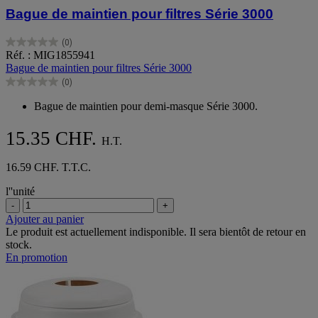
Bague de maintien pour filtres Série 3000
(0)
0.0
Réf. : MIG1855941
sur
Bague de maintien pour filtres Série 3000
5
(0)
étoiles.
0.0
sur
Bague de maintien pour demi-masque Série 3000.
5
étoiles.
15.35 CHF.
H.T.
16.59 CHF. T.T.C.
l''unité
-
+
Ajouter au panier
Le produit est actuellement indisponible. Il sera bientôt de retour en
stock.
En promotion