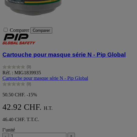
Comparer
Comparer
Cartouche pour masque série N - Pip Global
(0)
0.0
Réf. : MIG1839935
sur
Cartouche pour masque série N - Pip Global
5
(0)
étoiles.
0.0
sur
50.50 CHF.
-15%
5
étoiles.
42.92 CHF.
H.T.
46.40 CHF. T.T.C.
l''unité
-
+