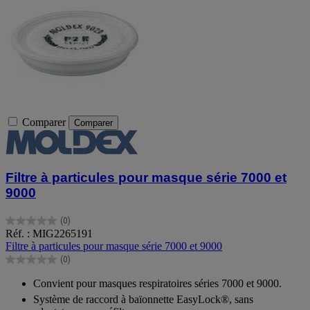
Comparer
Comparer
Filtre à particules pour masque série 7000 et
9000
(0)
0.0
Réf. : MIG2265191
sur
Filtre à particules pour masque série 7000 et 9000
5
(0)
étoiles.
0.0
sur
Convient pour masques respiratoires séries 7000 et 9000.
5
Système de raccord à baïonnette EasyLock®, sans
étoiles.