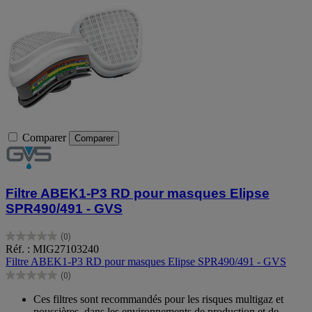
Comparer
Comparer
Filtre ABEK1-P3 RD pour masques Elipse
SPR490/491 - GVS
(0)
0.0
Réf. : MIG27103240
sur
Filtre ABEK1-P3 RD pour masques Elipse SPR490/491 - GVS
5
(0)
étoiles.
0.0
sur
Ces filtres sont recommandés pour les risques multigaz et
5
poussières, dans les environnements de production et de