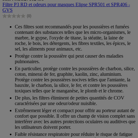
sur
Filtre P3 RD et odeurs pour masques Elipse SPR501 et SPR406 -
5
GVS
étoiles.
(0)
0.0
sur
Ces filtres sont recommandés pour les poussières et fumées
5
contenant des substances telles que les micro-organismes, le
étoiles.
marbre, le gypse, l'oxyde de titane, la stéatite, la laine de
roche, le bois, les détergents, les fibres textiles, les épices, le
sel, les aliments pour animaux, etc.
Protège contre la poussière qui peut causer des maladies
pulmonaires.
En particulier, protège contre les poussières de charbon, silice,
coton, minerai de fer, graphite, kaolin, zinc, aluminium.
Protège contre les poussières nocives telles que l'amiante, la
bauxite, le charbon, la silice, le fer, et contre les poussières
toxiques telles que le manganèse, le plomb et le chrome.
De plus, les filtres éliminent de petites quantités de COV
caractérisées par une odeur/odeur nuisible.
Extrêmement léger et compact pour offrir au porteur autant de
confort que possible. Il offre un champ de vision complet sans
interférer avec les autres protections oculaires ou auditives que
les utilisateurs doivent porter.
Faible résistance respiratoire pour réduire le risque de fatigue