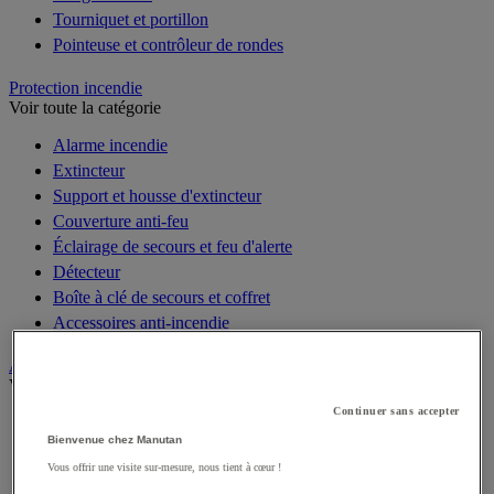
Tourniquet et portillon
Pointeuse et contrôleur de rondes
Protection incendie
Voir toute la catégorie
Alarme incendie
Extincteur
Support et housse d'extincteur
Couverture anti-feu
Éclairage de secours et feu d'alerte
Détecteur
Boîte à clé de secours et coffret
Accessoires anti-incendie
Accessibilité
Voir toute la catégorie
Continuer sans accepter
Sécurisation des portes
Bienvenue chez Manutan
Salle de bain, sanitaires médicalisés et PMR
Vous offrir une visite sur-mesure, nous tient à cœur !
Signalétique pour PMR