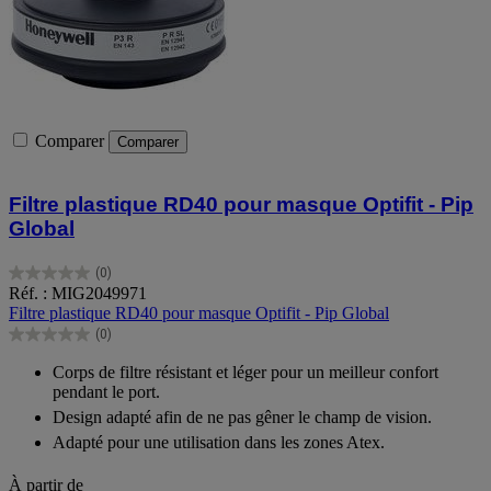
Comparer
Comparer
Filtre plastique RD40 pour masque Optifit - Pip
Global
(0)
0.0
Réf. : MIG2049971
sur
Filtre plastique RD40 pour masque Optifit - Pip Global
5
(0)
étoiles.
0.0
sur
Corps de filtre résistant et léger pour un meilleur confort
5
pendant le port.
étoiles.
Design adapté afin de ne pas gêner le champ de vision.
Adapté pour une utilisation dans les zones Atex.
À partir de