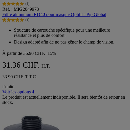
(1)
5.0
Réf. : MIG2049973
sur
Filtre aluminium RD40 pour masque Optifit - Pip Global
5
(1)
étoiles.
5.0
1
sur
Structure de cartouche spécifique pour une meilleure
avis
5
résistance et plus de confort.
étoiles.
Design adapté afin de ne pas gêner le champ de vision.
1
avis
À partir de
36.90 CHF.
-15%
31.36 CHF.
H.T.
33.90 CHF. T.T.C.
l''unité
Voir les options 4
Le produit est actuellement indisponible. Il sera bientôt de retour en
stock.