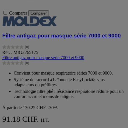
Comparer
Comparer
Filtre antigaz pour masque série 7000 et 9000
(0)
0.0
Réf. : MIG2265175
sur
Filtre antigaz pour masque série 7000 et 9000
5
(0)
étoiles.
0.0
sur
Convient pour masque respiratoire séries 7000 et 9000.
5
Système de raccord à baïonnette EasyLock®, sans
étoiles.
adaptateurs ou préfiltres.
Technologie filtre plié : résistance respiratoire réduite pour un
confort accru et moins de fatigue.
À partir de
130.25 CHF.
-30%
91.18 CHF.
H.T.