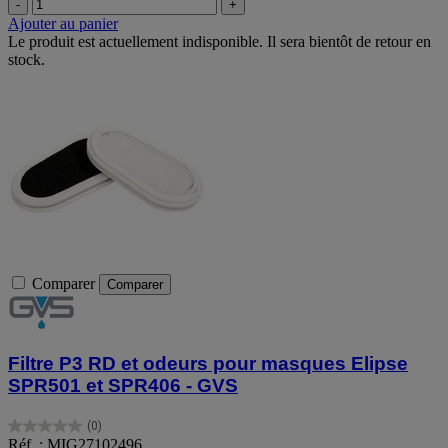
-
+
Ajouter au panier
Le produit est actuellement indisponible. Il sera bientôt de retour en
stock.
Comparer
Comparer
Filtre P3 RD et odeurs pour masques Elipse
SPR501 et SPR406 - GVS
(0)
0.0
Réf. : MIG27102496