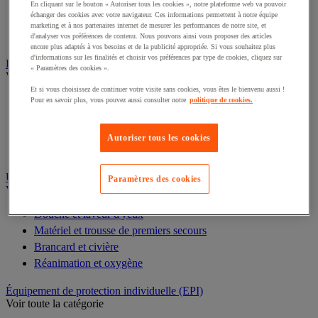
Aide à l'orientation et à l'évacuation
En cliquant sur le bouton « Autoriser tous les cookies », notre plateforme web va pouvoir
échanger des cookies avec votre navigateur. Ces informations permettent à notre équipe
Fauteuil roulant et mobilité
marketing et à nos partenaires internet de mesurer les performances de notre site, et
Aménagement des escaliers et des sols
d'analyser vos préférences de contenu. Nous pouvons ainsi vous proposer des articles
encore plus adaptés à vos besoins et de la publicité appropriée. Si vous souhaitez plus
d'informations sur les finalités et choisir vos préférences par type de cookies, cliquez sur
Équipement et mobilier médical
« Paramètres des cookies ».
Voir toute la catégorie
Et si vous choisissez de continuer votre visite sans cookies, vous êtes le bienvenu aussi !
Divan, paravent et chaise d'examen
Pour en savoir plus, vous pouvez aussi consulter notre
politique de cookies.
Matériel pour diagnostic médical généraliste
Armoire à pharmacie
Autoriser tous les cookies
Mobilier et fournitures pour cabinet médical
Urgence et premiers secours
Paramètres des cookies
Voir toute la catégorie
Douche et laveur d'yeux
Matériel et trousse de premiers secours
Brancard et civière
Réanimation et oxygène
Équipement de protection individuelle (EPI)
Voir toute la catégorie