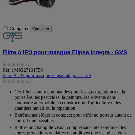
Comparer
Comparer
Filtre A1P3 pour masque Elipse Integra - GVS
(0)
0.0
Réf. : MIG27101750
sur
Filtre A1P3 pour masque Elipse Integra - GVS
5
(0)
étoiles.
0.0
sur
Ces filtres sont recommandés pour les gaz organiques et la
5
poussière, les pesticides, la peinture, les solvants dans
étoiles.
l'industrie automobile, la construction, l'agriculture et les
chantiers navals ou la réparation.
Extrêmement léger et compact pour offrir au porteur autant de
confort que possible.
Il offre un champ de vision complet sans interférer avec les
autres protections oculaires ou auditives que les utilisateurs