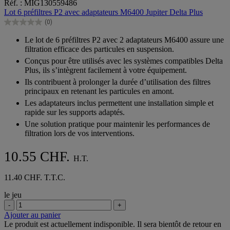
Réf. : MIG130559486
sur
Lot 6 préfiltres P2 avec adaptateurs M6400 Jupiter Delta Plus
5
(0)
étoiles.
0.0
sur
Le lot de 6 préfiltres P2 avec 2 adaptateurs M6400 assure une
5
filtration efficace des particules en suspension.
étoiles.
Conçus pour être utilisés avec les systèmes compatibles Delta
Plus, ils s’intègrent facilement à votre équipement.
Ils contribuent à prolonger la durée d’utilisation des filtres
principaux en retenant les particules en amont.
Les adaptateurs inclus permettent une installation simple et
rapide sur les supports adaptés.
Une solution pratique pour maintenir les performances de
filtration lors de vos interventions.
10.55 CHF.
H.T.
11.40 CHF. T.T.C.
le jeu
-
+
Ajouter au panier
Le produit est actuellement indisponible. Il sera bientôt de retour en