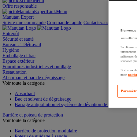
Offre responsable
Manutan Expert
Suivre une commande
Commande rapide
Contactez-nous
Bienvenue
Entrepôt
Sécurité et santé
Vous offrir u
Bureau - Télétravail
En cliquant s
Hygiène
informations 
Emballage et bac
préférences d
Espace extérieur
souhaitez plu
Fournitures industrielles et outillage
Et si vous ch
Restauration
notre
politi
Absorbant et bac de dégraissage
Voir toute la catégorie
Paramètr
Absorbant
Bac et solvant de dégraissage
Barrage antipollution et système de déviation de fuite
Barrière et poteau de protection
Voir toute la catégorie
Barrière de protection modulaire
Poteau de guidage à sangle