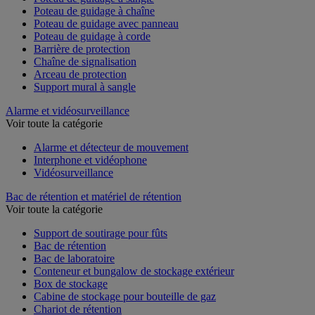
Poteau de guidage à chaîne
Poteau de guidage avec panneau
Poteau de guidage à corde
Barrière de protection
Chaîne de signalisation
Arceau de protection
Support mural à sangle
Alarme et vidéosurveillance
Voir toute la catégorie
Alarme et détecteur de mouvement
Interphone et vidéophone
Vidéosurveillance
Bac de rétention et matériel de rétention
Voir toute la catégorie
Support de soutirage pour fûts
Bac de rétention
Bac de laboratoire
Conteneur et bungalow de stockage extérieur
Box de stockage
Cabine de stockage pour bouteille de gaz
Chariot de rétention