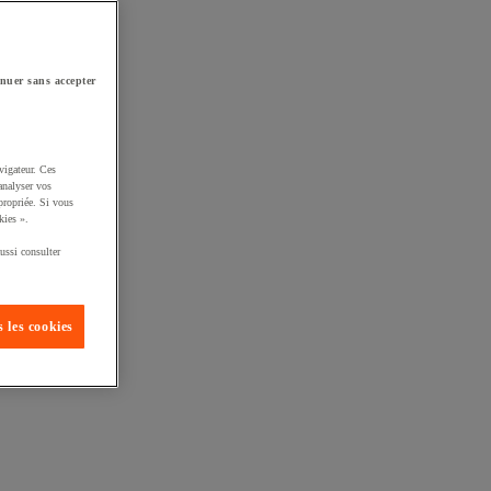
nuer sans accepter
vigateur. Ces
analyser vos
propriée. Si vous
kies ».
ussi consulter
 les cookies