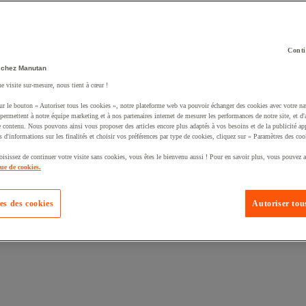
Conti
 chez Manutan
ne visite sur-mesure, nous tient à cœur !
ur le bouton « Autoriser tous les cookies », notre plateforme web va pouvoir échanger des cookies avec votre na
permettent à notre équipe marketing et à nos partenaires internet de mesurer les performances de notre site, et d'
e contenu. Nous pouvons ainsi vous proposer des articles encore plus adaptés à vos besoins et de la publicité ap
s d'informations sur les finalités et choisir vos préférences par type de cookies, cliquez sur « Paramètres des coo
oisissez de continuer votre visite sans cookies, vous êtes le bienvenu aussi ! Pour en savoir plus, vous pouvez a
que de cookies.
es des cookies
Autoriser tous