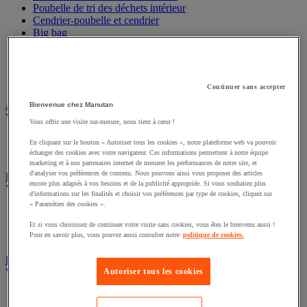
Poubelle de tri des déchets intérieur
Cendrier-poubelle et cendrier
Big bag
Benne
Sac-poubelle
Support sac-poubelle
Poubelle de tri et conteneur extérieur
Continuer sans accepter
Appareil et produit insecticides
Bienvenue chez Manutan
Voir toute la catégorie
Vous offrir une visite sur-mesure, nous tient à cœur !
Désinsectiseur et destructeur d’insectes
En cliquant sur le bouton « Autoriser tous les cookies », notre plateforme web va pouvoir
Insecticide pour insectes volants
échanger des cookies avec votre navigateur. Ces informations permettent à notre équipe
marketing et à nos partenaires internet de mesurer les performances de notre site, et
d'analyser vos préférences de contenu. Nous pouvons ainsi vous proposer des articles
Essuyage industriel
encore plus adaptés à vos besoins et de la publicité appropriée. Si vous souhaitez plus
Voir toute la catégorie
d'informations sur les finalités et choisir vos préférences par type de cookies, cliquez sur
« Paramètres des cookies ».
Distributeur d'essuyage industriel
Bobine d'essuyage industriel
Et si vous choisissez de continuer votre visite sans cookies, vous êtes le bienvenu aussi !
Chiffons textile et non-tissé
Pour en savoir plus, vous pouvez aussi consulter notre
politique de cookies.
Essuie-mains et distributeur d’essuie-mains
Voir toute la catégorie
Autoriser tous les cookies
Essuie-mains en feuilles ou rouleau