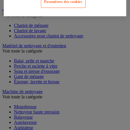
Distributeur d'essuie-mains
Paramètres des cookies
Chariot de nettoyage
Voir toute la catégorie
Chariot de ménage
Chariot de lavage
Accessoires pour chariot de nettoyage
Matériel de nettoyage et d'entretien
Voir toute la catégorie
Balai, pelle et manche
Perche et raclette à vitre
Seau et presse d'essorage
Gant de ménage
Éponge, lavette et brosse
Machine de nettoyage
Voir toute la catégorie
Monobrosse
Nettoyeur haute pression
Balayeuse
Autolaveuse
Aspirateur