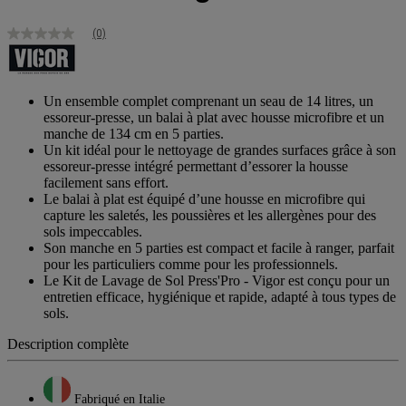
(0)
Aucune
valeur
de
notation
Lien
Un ensemble complet comprenant un seau de 14 litres, un
sur
essoreur-presse, un balai à plat avec housse microfibre et un
la
manche de 134 cm en 5 parties.
même
Un kit idéal pour le nettoyage de grandes surfaces grâce à son
page.
essoreur-presse intégré permettant d’essorer la housse
facilement sans effort.
Le balai à plat est équipé d’une housse en microfibre qui
capture les saletés, les poussières et les allergènes pour des
sols impeccables.
Son manche en 5 parties est compact et facile à ranger, parfait
pour les particuliers comme pour les professionnels.
Le Kit de Lavage de Sol Press'Pro - Vigor est conçu pour un
entretien efficace, hygiénique et rapide, adapté à tous types de
sols.
Description complète
Fabriqué en Italie