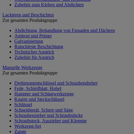
Zubehör zum Kleben und Abdichten
Lackieren und Beschichten
Zur gesamten Produktgruppe
Abdichtung, Behandlung von Fassaden und Dächern
Antirost und Primer
Galvanisierung
Rutschfeste Beschichtung
Technischer Anstrich
Zubehör für Anstrich
Manuelle Werkzeuge
Zur gesamten Produktgruppe
Drehmomentschlüssel und Schraubendreher
Feile, Schleifblatt, Hobel
Hammer und Schlagwerkzeuge
Knarre und Steckschlüssel
Schlüssel
Schneidgerät, Schere und Säge
Schraubenzieher und Schraubstücke
Schraubstock, Auszieher und Klemme
Werkzeug-Set
Zange