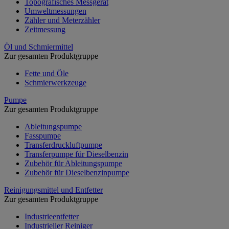
Topografisches Messgerät
Umweltmessungen
Zähler und Meterzähler
Zeitmessung
Öl und Schmiermittel
Zur gesamten Produktgruppe
Fette und Öle
Schmierwerkzeuge
Pumpe
Zur gesamten Produktgruppe
Ableitungspumpe
Fasspumpe
Transferdruckluftpumpe
Transferpumpe für Dieselbenzin
Zubehör für Ableitungspumpe
Zubehör für Dieselbenzinpumpe
Reinigungsmittel und Entfetter
Zur gesamten Produktgruppe
Industrieentfetter
Industrieller Reiniger