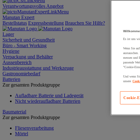
Verantwortungsvolles Angebot
Manutan Expert
Bestellstatus
Expressbestellung
Brauchen Sie Hilfe?
Willkomme
Lager
Sicherheit und Gesundheit
Es ist uns wi
Büro - Smart Working
Wenn Sie auf 
Hygiene
austauschen.
Verpackung und Behälter
messen und Ih
Aussenbereich
passende Wer
Industrieausstattung und Werkzeuge
"Cookie-Eins
Gastronomiebedarf
Und wenn Sie
Batterien
unsere
Cooki
Zur gesamten Produktgruppe
Aufladbare Batterie und Ladegerät
Cookie-E
Nicht wiederaufladbare Batterien
Baumaterial
Zur gesamten Produktgruppe
Fliesenverarbeitung
Mörtel