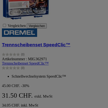
Vergleichen
Vergleichen
Trennscheibenset SpeedClic™
(0)
0.0
Artikelnummer : MIG362971
von
Trennscheibenset SpeedClic™
5
(0)
Sternen.
0.0
von
Schnellwechselsystem SpeedClic™
5
Sternen.
45.00 CHF.
-30%
31.50 CHF.
exkl. MwSt
34.05 CHF. inkl. MwSt