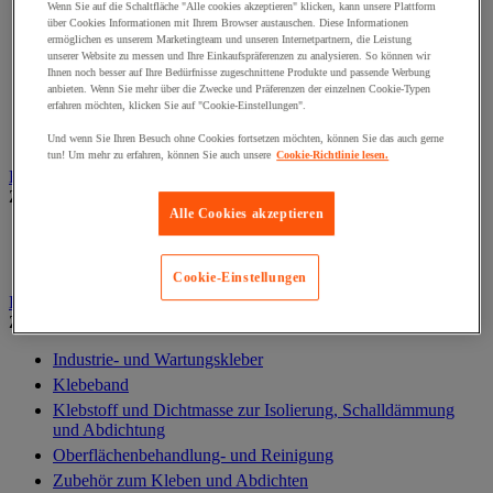
Baterien, Ladegerät und Kabel
Wenn Sie auf die Schaltfläche "Alle cookies akzeptieren" klicken, kann unsere Plattform
über Cookies Informationen mit Ihrem Browser austauschen. Diese Informationen
Kabel, Kabelanschluss- und Verlegung
ermöglichen es unserem Marketingteam und unseren Internetpartnern, die Leistung
Schaltschrank, Schaltkasten und Zubehör
unserer Website zu messen und Ihre Einkaufspräferenzen zu analysieren. So können wir
Ihnen noch besser auf Ihre Bedürfnisse zugeschnittene Produkte und passende Werbung
Steckdose und Schalter
anbieten. Wenn Sie mehr über die Zwecke und Präferenzen der einzelnen Cookie-Typen
Verlängerungskabel, Mehrfachsteckdose und Aufroller
erfahren möchten, klicken Sie auf "Cookie-Einstellungen".
Zubehör für Schaltkästen
Und wenn Sie Ihren Besuch ohne Cookies fortsetzen möchten, können Sie das auch gerne
tun! Um mehr zu erfahren, können Sie auch unsere
Cookie-Richtlinie lesen.
Elektrowerkzeug
Zur gesamten Produktgruppe
Alle Cookies akzeptieren
Elektrowerkzeug mit Kabel
Kabelloses Elektrowerkzeug
Cookie-Einstellungen
Kleben und Abdichten
Zur gesamten Produktgruppe
Industrie- und Wartungskleber
Klebeband
Klebstoff und Dichtmasse zur Isolierung, Schalldämmung
und Abdichtung
Oberflächenbehandlung- und Reinigung
Zubehör zum Kleben und Abdichten