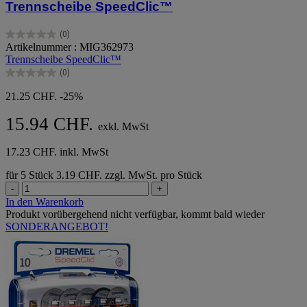
Trennscheibe SpeedClic™
(0)
0.0
Artikelnummer : MIG362973
von
Trennscheibe SpeedClic™
5
(0)
Sternen.
0.0
von
21.25 CHF.
-25%
5
Sternen.
15.94 CHF.
exkl. MwSt
17.23 CHF. inkl. MwSt
für 5 Stück
3.19 CHF. zzgl. MwSt. pro Stück
-
+
In den Warenkorb
Produkt vorübergehend nicht verfügbar, kommt bald wieder
SONDERANGEBOT!