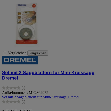
Vergleichen
Vergleichen
Set mit 2 Sägeblättern für Mini-Kreissäge
Dremel
(0)
0.0
Artikelnummer : MIG362975
von
Set mit 2 Sägeblättern für Mini-Kreissäge Dremel
5
(0)
Sternen.
0.0
von