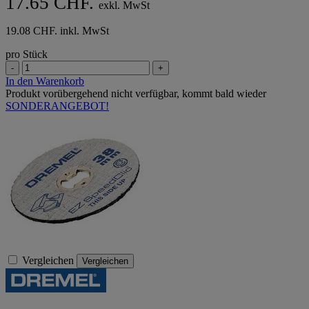
17.65 CHF.
5
exkl. MwSt
Sternen.
19.08 CHF. inkl. MwSt
pro Stück
-
+
In den Warenkorb
Produkt vorübergehend nicht verfügbar, kommt bald wieder
SONDERANGEBOT!
Vergleichen
Vergleichen