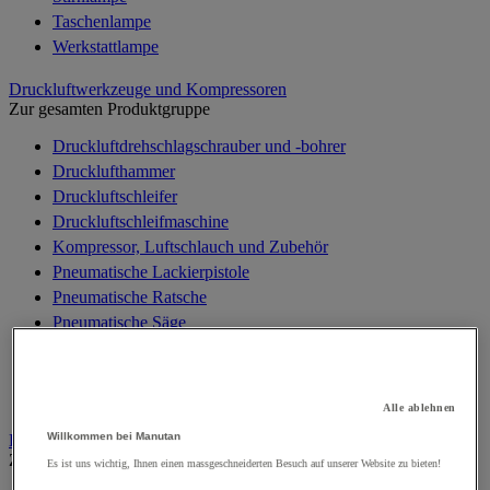
Taschenlampe
Werkstattlampe
Druckluftwerkzeuge und Kompressoren
Zur gesamten Produktgruppe
Druckluftdrehschlagschrauber und -bohrer
Drucklufthammer
Druckluftschleifer
Druckluftschleifmaschine
Kompressor, Luftschlauch und Zubehör
Pneumatische Lackierpistole
Pneumatische Ratsche
Pneumatische Säge
Pneumatisches Setzwerkzeug, Nieten
Pneumatisches Spezialwerkzeug
Zubehör für Druckluftarbeiten
Alle ablehnen
Willkommen bei Manutan
Elektronik
Zur gesamten Produktgruppe
Es ist uns wichtig, Ihnen einen massgeschneiderten Besuch auf unserer Website zu bieten!