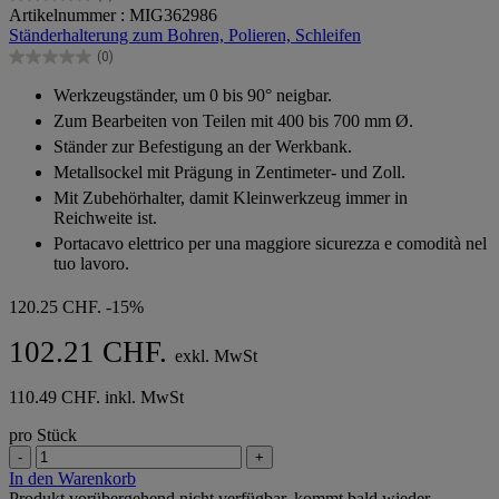
0.0
Artikelnummer : MIG362986
von
Ständerhalterung zum Bohren, Polieren, Schleifen
5
(0)
Sternen.
0.0
von
Werkzeugständer, um 0 bis 90° neigbar.
5
Zum Bearbeiten von Teilen mit 400 bis 700 mm Ø.
Sternen.
Ständer zur Befestigung an der Werkbank.
Metallsockel mit Prägung in Zentimeter- und Zoll.
Mit Zubehörhalter, damit Kleinwerkzeug immer in
Reichweite ist.
Portacavo elettrico per una maggiore sicurezza e comodità nel
tuo lavoro.
120.25 CHF.
-15%
102.21 CHF.
exkl. MwSt
110.49 CHF. inkl. MwSt
pro Stück
-
+
In den Warenkorb
Produkt vorübergehend nicht verfügbar, kommt bald wieder