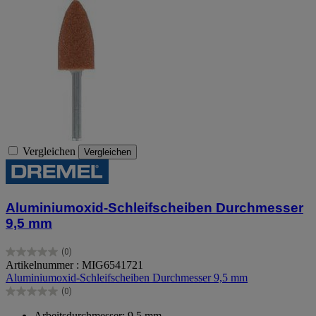
Vergleichen
Vergleichen
Aluminiumoxid-Schleifscheiben Durchmesser
9,5 mm
(0)
0.0
Artikelnummer : MIG6541721
von
Aluminiumoxid-Schleifscheiben Durchmesser 9,5 mm
5
(0)
Sternen.
0.0
von
Arbeitsdurchmesser: 9,5 mm