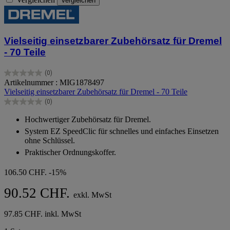
Vergleichen
Vielseitig einsetzbarer Zubehörsatz für Dremel
- 70 Teile
(0)
0.0
Artikelnummer : MIG1878497
von
Vielseitig einsetzbarer Zubehörsatz für Dremel - 70 Teile
5
(0)
Sternen.
0.0
von
Hochwertiger Zubehörsatz für Dremel.
5
System EZ SpeedClic für schnelles und einfaches Einsetzen
Sternen.
ohne Schlüssel.
Praktischer Ordnungskoffer.
106.50 CHF.
-15%
90.52 CHF.
exkl. MwSt
97.85 CHF. inkl. MwSt