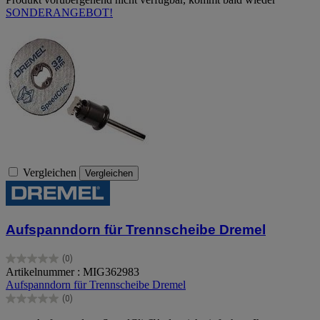
SONDERANGEBOT!
Vergleichen
Vergleichen
Aufspanndorn für Trennscheibe Dremel
(0)
0.0
Artikelnummer : MIG362983
von
Aufspanndorn für Trennscheibe Dremel
5
(0)
Sternen.
0.0
von