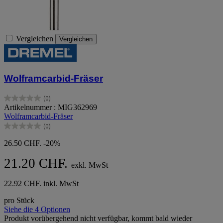
Vergleichen
Vergleichen
Wolframcarbid-Fräser
(0)
0.0
Artikelnummer : MIG362969
von
Wolframcarbid-Fräser
5
(0)
Sternen.
0.0
von
26.50 CHF.
-20%
5
Sternen.
21.20 CHF.
exkl. MwSt
22.92 CHF. inkl. MwSt
pro Stück
Siehe die 4 Optionen
Produkt vorübergehend nicht verfügbar, kommt bald wieder