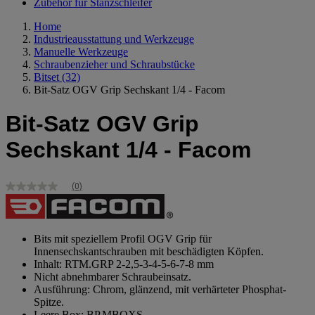
Zubehör für Stanzschleifer
Home
Industrieausstattung und Werkzeuge
Manuelle Werkzeuge
Schraubenzieher und Schraubstücke
Bitset
(32)
Bit-Satz OGV Grip Sechskant 1/4 - Facom
Bit-Satz OGV Grip
Sechskant 1/4 - Facom
(0)
Kein
Bewertungswert
Link
zur
gleichen
Bits mit speziellem Profil OGV Grip für
Seite.
Innensechskantschrauben mit beschädigten Köpfen.
Inhalt: RTM.GRP 2-2,5-3-4-5-6-7-8 mm
Nicht abnehmbarer Schraubeinsatz.
Ausführung: Chrom, glänzend, mit verhärteter Phosphat-
Spitze.
Leere Box: BP.MBOXS.