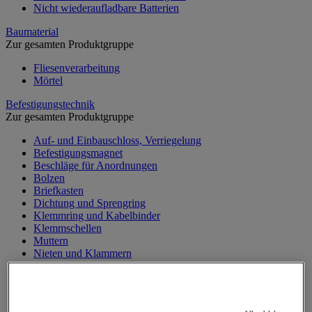
Nicht wiederaufladbare Batterien
Baumaterial
Zur gesamten Produktgruppe
Fliesenverarbeitung
Mörtel
Befestigungstechnik
Zur gesamten Produktgruppe
Auf- und Einbauschloss, Verriegelung
Befestigungsmagnet
Beschläge für Anordnungen
Bolzen
Briefkasten
Dichtung und Sprengring
Klemmring und Kabelbinder
Klemmschellen
Muttern
Nieten und Klammern
Nivellierungsfuß
Scharniere
Schließknopf und abschließbarer Griff
Schraube