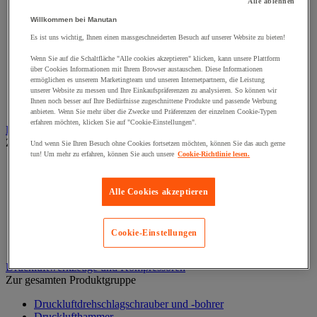
Alle ablehnen
Schraubstange
Spitzen, Nägel und Heftklammern
Willkommen bei Manutan
Stifte und Dübel
Es ist uns wichtig, Ihnen einen massgeschneiderten Besuch auf unserer Website zu bieten!
Tür-, Fenster- und Möbelgriff
Türbänder und-Türangeln
Wenn Sie auf die Schaltfläche "Alle cookies akzeptieren" klicken, kann unsere Plattform
Unterlegscheiben
über Cookies Informationen mit Ihrem Browser austauschen. Diese Informationen
Verbindungsstück, Einlage, Feder und Gewindeeinsatz
ermöglichen es unserem Marketingteam und unseren Internetpartnern, die Leistung
unserer Website zu messen und Ihre Einkaufspräferenzen zu analysieren. So können wir
Vibrationsschutz
Ihnen noch besser auf Ihre Bedürfnisse zugeschnittene Produkte und passende Werbung
Zubehör für Türen, Fenster und Tore
anbieten. Wenn Sie mehr über die Zwecke und Präferenzen der einzelnen Cookie-Typen
erfahren möchten, klicken Sie auf "Cookie-Einstellungen".
Beleuchtung
Zur gesamten Produktgruppe
Und wenn Sie Ihren Besuch ohne Cookies fortsetzen möchten, können Sie das auch gerne
tun! Um mehr zu erfahren, können Sie auch unsere
Cookie-Richtlinie lesen.
Baustellenscheinwerfer
Handlampe
Innen- und Außenbeleuchtung
Alle Cookies akzeptieren
Leuchtmittel
Stirnlampe
Taschenlampe
Cookie-Einstellungen
Werkstattlampe
Druckluftwerkzeuge und Kompressoren
Zur gesamten Produktgruppe
Druckluftdrehschlagschrauber und -bohrer
Drucklufthammer