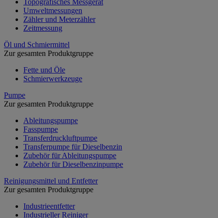
Topografisches Messgerät
Umweltmessungen
Zähler und Meterzähler
Zeitmessung
Öl und Schmiermittel
Zur gesamten Produktgruppe
Fette und Öle
Schmierwerkzeuge
Pumpe
Zur gesamten Produktgruppe
Ableitungspumpe
Fasspumpe
Transferdruckluftpumpe
Transferpumpe für Dieselbenzin
Zubehör für Ableitungspumpe
Zubehör für Dieselbenzinpumpe
Reinigungsmittel und Entfetter
Zur gesamten Produktgruppe
Industrieentfetter
Industrieller Reiniger