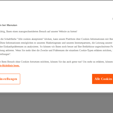
n bei Manutan
chtig, Ihnen einen massgeschneiderten Besuch auf unserer Website zu bieten!
die Schaltfläche "Alle cookies akzeptieren" klicken, kann unsere Plattform über Cookies Informationen mit Ih
 Diese Informationen ermöglichen es unserem Marketingteam und unseren Internetpartnern, die Leistung unserer
re Einkaufspräferenzen zu analysieren. So können wir Ihnen noch besser auf Ihre Bedürfnisse zugeschnittene P
bung anbieten. Wenn Sie mehr über die Zwecke und Präferenzen der einzelnen Cookie-Typen erfahren möchten, k
tellungen".
 Ihren Besuch ohne Cookies fortsetzen möchten, können Sie das auch gerne tun! Um mehr zu erfahren, können
e-Richtlinie lesen.
instellungen
Alle Cookies