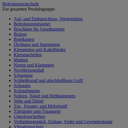
Befestigungstechnik
Zur gesamten Produktgruppe
Auf- und Einbauschloss, Verriegelung
Befestigungsmagnet
Beschläge für Anordnungen
Bolzen
Briefkasten
Dichtung und Sprengring
Klemmring und Kabelbinder
Klemmschellen
Muttern
Nieten und Klammern
Nivellierungsfuß
Scharniere
Schließknopf und abschließbarer Griff
Schraube
Schraubstange
Spitzen, Nägel und Heftklammern
Stifte und Dübel
Tür-, Fenster- und Möbelgriff
Türbänder und-Türangeln
Unterlegscheiben
Verbindungsstück, Einlage, Feder und Gewindeeinsatz
Vibrationsschutz