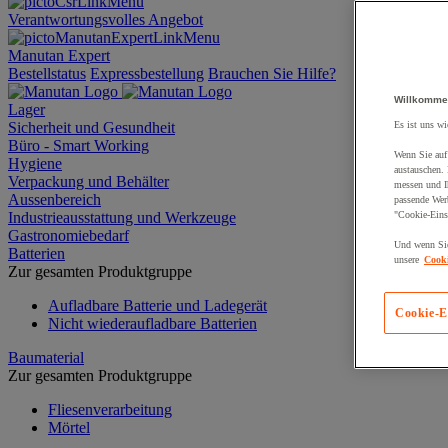
Verantwortungsvolles Angebot
Manutan Expert
Bestellstatus
Expressbestellung
Brauchen Sie Hilfe?
Willkomme
Lager
Sicherheit und Gesundheit
Es ist uns wi
Büro - Smart Working
Wenn Sie auf 
Hygiene
austauschen.
Verpackung und Behälter
messen und Ih
Aussenbereich
passende Wer
Industrieausstattung und Werkzeuge
"Cookie-Eins
Gastronomiebedarf
Und wenn Sie
Batterien
unsere
Cooki
Zur gesamten Produktgruppe
Aufladbare Batterie und Ladegerät
Cookie-E
Nicht wiederaufladbare Batterien
Baumaterial
Zur gesamten Produktgruppe
Fliesenverarbeitung
Mörtel