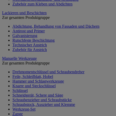
Zubehör zum Kleben und Abdichten
Lackieren und Beschichten
Zur gesamten Produktgruppe
Abdichtung, Behandlung von Fassaden und Dächern
Antirost und Primer
Galvanisierung
Rutschfeste Beschichtung
Technischer Anstrich
Zubehör für Anstrich
Manuelle Werkzeuge
Zur gesamten Produktgruppe
Drehmomentschlüssel und Schraubendreher
Feile, Schleifblatt, Hobel
Hammer und Schlagwerkzeuge
Knarre und Steckschlüssel
Schlüssel
Schneidgerät, Schere und Säge
Schraubenzieher und Schraubstücke
Schraubstock, Auszieher und Klemme
Werkzeug-Set
Zange