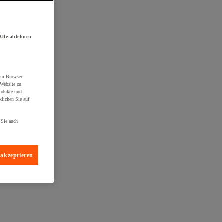
Alle ablehnen
rem Browser
 Website zu
rodukte und
licken Sie auf
 Sie auch
 akzeptieren