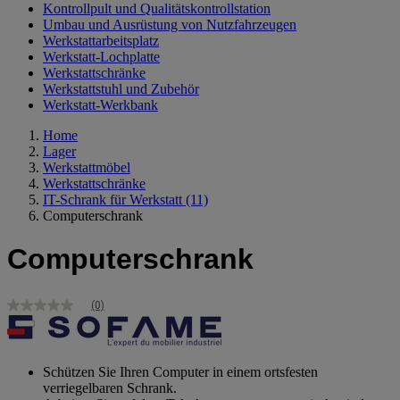
Kontrollpult und Qualitätskontrollstation
Umbau und Ausrüstung von Nutzfahrzeugen
Werkstattarbeitsplatz
Werkstatt-Lochplatte
Werkstattschränke
Werkstattstuhl und Zubehör
Werkstatt-Werkbank
Home
Lager
Werkstattmöbel
Werkstattschränke
IT-Schrank für Werkstatt
(11)
Computerschrank
Computerschrank
(0)
Kein
Bewertungswert
Link
zur
gleichen
Schützen Sie Ihren Computer in einem ortsfesten
Seite.
verriegelbaren Schrank.