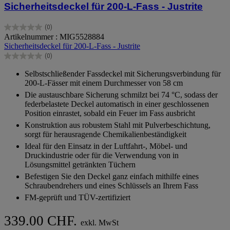
Sicherheitsdeckel für 200-L-Fass - Justrite
(0)
0.0
Artikelnummer : MIG5528884
von
Sicherheitsdeckel für 200-L-Fass - Justrite
5
(0)
Sternen.
0.0
von
Selbstschließender Fassdeckel mit Sicherungsverbindung für
5
200-L-Fässer mit einem Durchmesser von 58 cm
Sternen.
Die austauschbare Sicherung schmilzt bei 74 °C, sodass der
federbelastete Deckel automatisch in einer geschlossenen
Position einrastet, sobald ein Feuer im Fass ausbricht
Konstruktion aus robustem Stahl mit Pulverbeschichtung,
sorgt für herausragende Chemikalienbeständigkeit
Ideal für den Einsatz in der Luftfahrt-, Möbel- und
Druckindustrie oder für die Verwendung von in
Lösungsmittel getränkten Tüchern
Befestigen Sie den Deckel ganz einfach mithilfe eines
Schraubendrehers und eines Schlüssels an Ihrem Fass
FM-geprüft und TÜV-zertifiziert
339.00 CHF.
exkl. MwSt