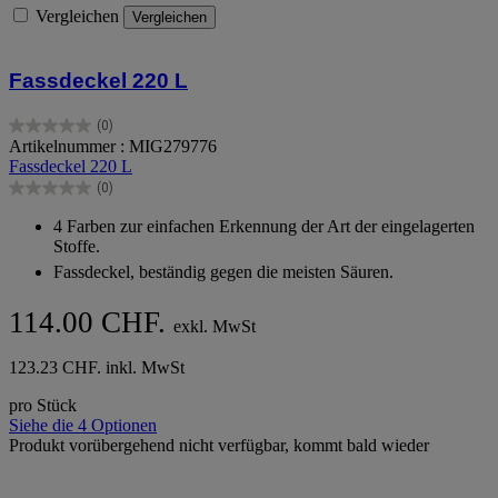
Vergleichen
Vergleichen
Fassdeckel 220 L
(0)
0.0
Artikelnummer : MIG279776
von
Fassdeckel 220 L
5
(0)
Sternen.
0.0
von
4 Farben zur einfachen Erkennung der Art der eingelagerten
5
Stoffe.
Sternen.
Fassdeckel, beständig gegen die meisten Säuren.
114.00 CHF.
exkl. MwSt
123.23 CHF. inkl. MwSt
pro Stück
Siehe die 4 Optionen
Produkt vorübergehend nicht verfügbar, kommt bald wieder