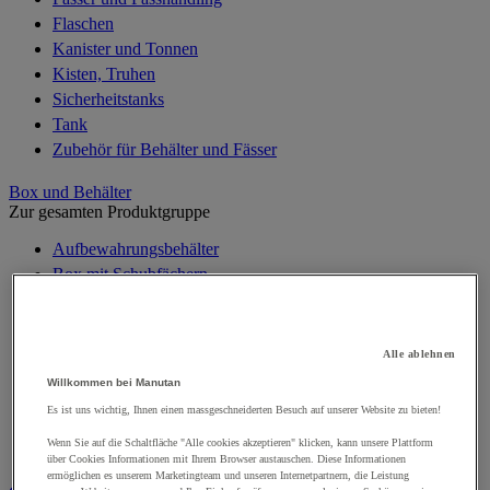
Flaschen
Kanister und Tonnen
Kisten, Truhen
Sicherheitstanks
Tank
Zubehör für Behälter und Fässer
Box und Behälter
Zur gesamten Produktgruppe
Aufbewahrungsbehälter
Box mit Schubfächern
Euronorm-Behälter
Faltbare Box
Schrank für Lagerkästen
Alle ablehnen
Sichtlagerkästen
Willkommen bei Manutan
Stapelbare Box
Es ist uns wichtig, Ihnen einen massgeschneiderten Besuch auf unserer Website zu bieten!
Transportbehälter
Wenn Sie auf die Schaltfläche "Alle cookies akzeptieren" klicken, kann unsere Plattform
Zubehör für Behälter
über Cookies Informationen mit Ihrem Browser austauschen. Diese Informationen
ermöglichen es unserem Marketingteam und unseren Internetpartnern, die Leistung