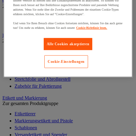
Cutter und Sicherheitsmesser
unserer Website zu messen und Ihre Einkaufspräferenzen zu analysieren. So können wir
Ihnen noch besser auf Ihre Bedürfnisse zugeschnittene Produkte und passende Werbung
Zur gesamten Produktgruppe
anbieten. Wenn Sie mehr über die Zwecke und Präferenzen der einzelnen Cookie-Typen
erfahren möchten, klicken Sie auf "Cookie-Einstellungen".
Sicherheits- und Multifunktionsmesser
Zubehör für Sicherheits- und Multifunktionsmesser
Und wenn Sie Ihren Besuch ohne Cookies fortsetzen möchten, können Sie das auch gerne
tun! Um mehr zu erfahren, können Sie auch unsere
Cookie-Richtlinie lesen.
Dehnbare Folie, Palette und Palettenbox
Zur gesamten Produktgruppe
Alle Cookies akzeptieren
Paletten
Palettenkisten
Cookie-Einstellungen
Planen, Hüllen und Schutzfolie
Schrumpfhülle und Schrumpfpistole
Stretchfolie und Abrollgestell
Zubehör für Palettierung
Etikett und Markierung
Zur gesamten Produktgruppe
Etikettierer
Markierungsetikett und Pistole
Schablonen
Versandetikett und Spender