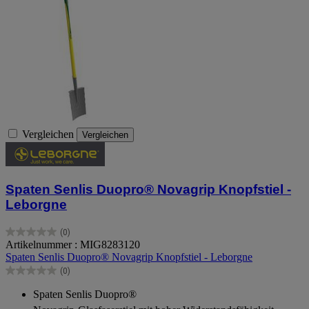
Vergleichen
Vergleichen
Spaten Senlis Duopro® Novagrip Knopfstiel -
Leborgne
(0)
0.0
Artikelnummer : MIG8283120
von
Spaten Senlis Duopro® Novagrip Knopfstiel - Leborgne
5
(0)
Sternen.
0.0
von
Spaten Senlis Duopro®
5