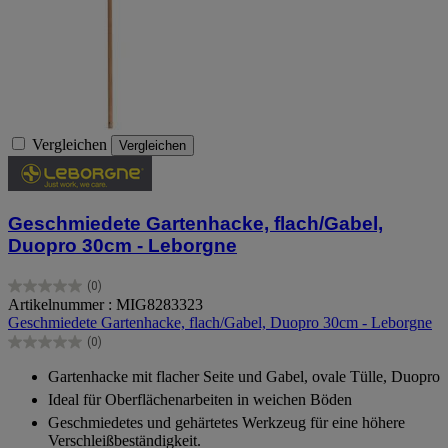
Vergleichen
Vergleichen
Geschmiedete Gartenhacke, flach/Gabel,
Duopro 30cm - Leborgne
(0)
0.0
Artikelnummer : MIG8283323
von
Geschmiedete Gartenhacke, flach/Gabel, Duopro 30cm - Leborgne
5
(0)
Sternen.
0.0
von
Gartenhacke mit flacher Seite und Gabel, ovale Tülle, Duopro
5
Ideal für Oberflächenarbeiten in weichen Böden
Sternen.
Geschmiedetes und gehärtetes Werkzeug für eine höhere
Verschleißbeständigkeit.