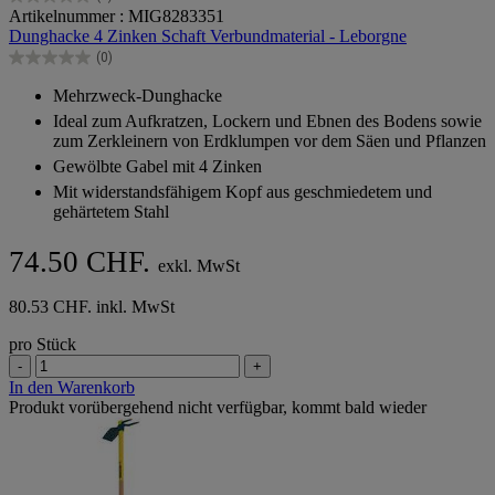
0.0
Artikelnummer : MIG8283351
von
Dunghacke 4 Zinken Schaft Verbundmaterial - Leborgne
5
(0)
Sternen.
0.0
von
Mehrzweck-Dunghacke
5
Ideal zum Aufkratzen, Lockern und Ebnen des Bodens sowie
Sternen.
zum Zerkleinern von Erdklumpen vor dem Säen und Pflanzen
Gewölbte Gabel mit 4 Zinken
Mit widerstandsfähigem Kopf aus geschmiedetem und
gehärtetem Stahl
74.50 CHF.
exkl. MwSt
80.53 CHF. inkl. MwSt
pro Stück
-
+
In den Warenkorb
Produkt vorübergehend nicht verfügbar, kommt bald wieder