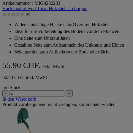
Artikelnummer : MIG8282233
von
Hacke naturOvert 16cm Holzstiel - Leborgne
5
(0)
Sternen.
0.0
von
Widerstandsfähige Hacke naturOvert mit Holzstiel
5
Ideal für die Vorbereitung des Bodens vor dem Pflanzen
Sternen.
Eine Seite zum Unkraut Jäten
Gezahnte Seite zum Aufsammeln des Unkrauts und Ebnen
Seitenpartien zum Auflockern der Bodenoberfläche
55.90 CHF.
exkl. MwSt
60.43 CHF. inkl. MwSt
pro Stück
-
+
In den Warenkorb
Produkt vorübergehend nicht verfügbar, kommt bald wieder