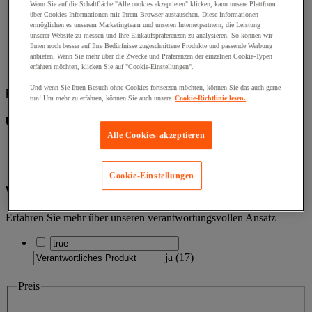
Wenn Sie auf die Schaltfläche "Alle cookies akzeptieren" klicken, kann unsere Plattform
über Cookies Informationen mit Ihrem Browser austauschen. Diese Informationen
ermöglichen es unserem Marketingteam und unseren Internetpartnern, die Leistung
unserer Website zu messen und Ihre Einkaufspräferenzen zu analysieren. So können wir
Ihnen noch besser auf Ihre Bedürfnisse zugeschnittene Produkte und passende Werbung
anbieten. Wenn Sie mehr über die Zwecke und Präferenzen der einzelnen Cookie-Typen
Pumpe und Regenwassersammler
(4)
erfahren möchten, klicken Sie auf "Cookie-Einstellungen".
Und wenn Sie Ihren Besuch ohne Cookies fortsetzen möchten, können Sie das auch gerne
Filtern nach
tun! Um mehr zu erfahren, können Sie auch unsere
Cookie-Richtlinie lesen.
Unsere Marke Manutan
Alle Cookies akzeptieren
(
3
)
Cookie-Einstellungen
Verantwortliches Produkt
Erfahren Sie mehr über unseren verantwortungsvollen Ansatz
ja
(
17
)
Preis