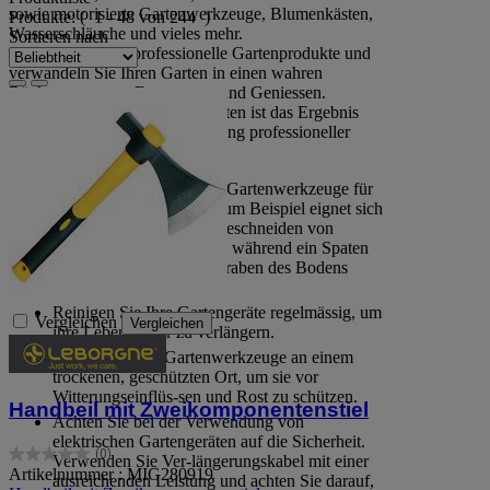
sowie motorisierte Gartenwerkzeuge, Blumenkästen,
Produkte:
( 1 - 48 von 244 )
Wasserschläuche und vieles mehr.
Sortieren nach
Investieren Sie in professionelle Gartenprodukte und
verwandeln Sie Ihren Garten in einen wahren
Rückzugsort zum Entspannen und Geniessen.
Ein gepflegter und schöner Garten ist das Ergebnis
harter Arbeit und der Verwendung professioneller
Gartengeräte.
Wählen Sie die richtigen Gartenwerkzeuge für
die jeweilige Aufgabe. Zum Beispiel eignet sich
eine Gartenschere zum Beschneiden von
Zweigen und Sträuchern, während ein Spaten
für das Graben und Umgraben des Bodens
verwendet wird.
Reinigen Sie Ihre Gartengeräte regelmässig, um
Vergleichen
Vergleichen
ihre Lebensdauer zu verlängern.
Lagern Sie Ihre Gartenwerkzeuge an einem
trockenen, geschützten Ort, um sie vor
Witterungseinflüs-sen und Rost zu schützen.
Handbeil mit Zweikomponentenstiel
Achten Sie bei der Verwendung von
elektrischen Gartengeräten auf die Sicherheit.
(0)
Verwenden Sie Ver-längerungskabel mit einer
0.0
Artikelnummer : MIG280919
ausreichenden Leistung und achten Sie darauf,
von