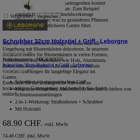
qualitativ hochwertigen Gartengeräten kommt
Ihren Gartenarbeiten zugute. Zum Beispiel
ermöglichen scharfe Schneidwerkzeuge
Vergleichen
Vergleichen
präzisere Schnitte, was zu gesünderen Pflanzen
und einem ordentlicheren Garten führt.
Schrubber 32cm Holzstiel + Griff - Leborgne
Sind die Gartenarbeiten erledigt, so kann man die
Umgebung mit Blumenkästen dekorieren. In unserem
(0)
Sortiment finden Sie Blumenkästen in vielen Formen,
0.0
Artikelnummer : MIG8283376
Dimensionen und Materialien wie Holz, Aluminium,
von
Schrubber 32cm Holzstiel + Griff - Leborgne
Beton oder Polyethylen. Alle sind mit UV-Schutz
5
versehen und sorgen für langlebige Eleganz im
(0)
Sternen.
0.0
Garten.
von
Schrubber mit ergonomischem Griff
Entdecken Sie die umfangreiche Auswahl an
5
hochwertigen Gartengeräten und bestellen Sie direkt
Ideal zum Schrubben, Abstreifen, Lösen und Schieben von
Sternen.
online!
Schmutzansammlungen
2-in-1-Werkzeug: Straßenbesen + Schrubber
Mit Holzstiel
68.90 CHF.
exkl. MwSt
74.48 CHF. inkl. MwSt