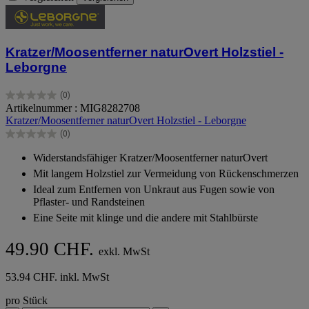
Kratzer/Moosentferner naturOvert Holzstiel -
Leborgne
(0)
0.0
Artikelnummer : MIG8282708
von
Kratzer/Moosentferner naturOvert Holzstiel - Leborgne
5
(0)
Sternen.
0.0
von
Widerstandsfähiger Kratzer/Moosentferner naturOvert
5
Mit langem Holzstiel zur Vermeidung von Rückenschmerzen
Sternen.
Ideal zum Entfernen von Unkraut aus Fugen sowie von
Pflaster- und Randsteinen
Eine Seite mit klinge und die andere mit Stahlbürste
49.90 CHF.
exkl. MwSt
53.94 CHF. inkl. MwSt
pro Stück