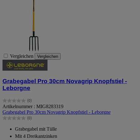
Vergleichen
Vergleichen
Grabegabel Pro 30cm Novagrip Knopfstiel -
Leborgne
(0)
0.0
Artikelnummer : MIG8283319
von
Grabegabel Pro 30cm Novagrip Knopfstiel - Leborgne
5
(0)
Sternen.
0.0
von
Grabegabel mit Tülle
5
Mit 4 Dreikantzinken
Sternen.