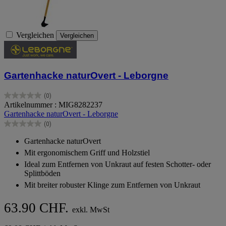
Vergleichen
Vergleichen
Gartenhacke naturOvert - Leborgne
(0)
0.0
Artikelnummer : MIG8282237
von
Gartenhacke naturOvert - Leborgne
5
(0)
Sternen.
0.0
von
Gartenhacke naturOvert
5
Mit ergonomischem Griff und Holzstiel
Sternen.
Ideal zum Entfernen von Unkraut auf festen Schotter- oder
Splittböden
Mit breiter robuster Klinge zum Entfernen von Unkraut
63.90 CHF.
exkl. MwSt