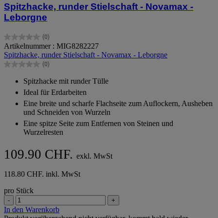
Spitzhacke, runder Stielschaft - Novamax -
Leborgne
(0)
0.0
Artikelnummer : MIG8282227
von
Spitzhacke, runder Stielschaft - Novamax - Leborgne
5
(0)
Sternen.
0.0
von
Spitzhacke mit runder Tülle
5
Ideal für Erdarbeiten
Sternen.
Eine breite und scharfe Flachseite zum Auflockern, Ausheben
und Schneiden von Wurzeln
Eine spitze Seite zum Entfernen von Steinen und
Wurzelresten
109.90 CHF.
exkl. MwSt
118.80 CHF. inkl. MwSt
pro Stück
-
+
In den Warenkorb