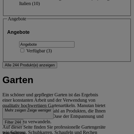
Italien
(10)
Angebote
Angebote
Verfügbar
(
3
)
Alle 244 Produkt(e) anzeigen
Garten
Ein schöner und gepflegter Garten ist das Ergebnis
einer konstanten Arbeit und der Verwendung von
qualitativ hochwertigen Gartenartikeln. Manutan bietet
Mehr zeigen
Zeige weniger
eine beeindruckende Auswahl an Produkten, die Ihnen
helfen, den Garten in eine Oase der Entspannung und
Schönheit zu verwandeln.
Filter
244
Auf dieser Seite finden Sie professionelle Gartengeräte
wie Scheren, Schubkarren, Schaufeln und Rechen
Produktliste