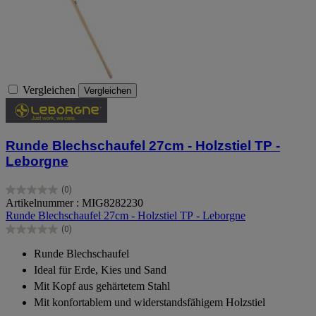
Vergleichen
Vergleichen
Runde Blechschaufel 27cm - Holzstiel TP -
Leborgne
(0)
0.0
Artikelnummer : MIG8282230
von
Runde Blechschaufel 27cm - Holzstiel TP - Leborgne
5
(0)
Sternen.
0.0
von
Runde Blechschaufel
5
Ideal für Erde, Kies und Sand
Sternen.
Mit Kopf aus gehärtetem Stahl
Mit konfortablem und widerstandsfähigem Holzstiel