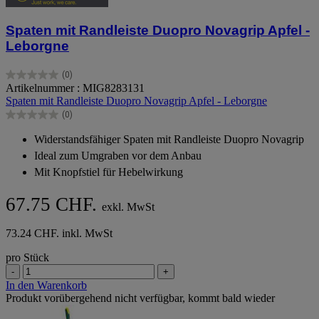
Spaten mit Randleiste Duopro Novagrip Apfel -
Leborgne
(0)
0.0
Artikelnummer : MIG8283131
von
Spaten mit Randleiste Duopro Novagrip Apfel - Leborgne
5
(0)
Sternen.
0.0
von
Widerstandsfähiger Spaten mit Randleiste Duopro Novagrip
5
Ideal zum Umgraben vor dem Anbau
Sternen.
Mit Knopfstiel für Hebelwirkung
67.75 CHF.
exkl. MwSt
73.24 CHF. inkl. MwSt
pro Stück
-
+
In den Warenkorb
Produkt vorübergehend nicht verfügbar, kommt bald wieder