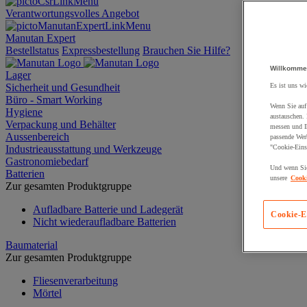
Verantwortungsvolles Angebot
Manutan Expert
Bestellstatus
Expressbestellung
Brauchen Sie Hilfe?
Willkomme
Lager
Sicherheit und Gesundheit
Es ist uns wi
Büro - Smart Working
Wenn Sie auf 
Hygiene
austauschen.
Verpackung und Behälter
messen und Ih
Aussenbereich
passende Wer
Industrieausstattung und Werkzeuge
"Cookie-Eins
Gastronomiebedarf
Und wenn Sie
Batterien
unsere
Cooki
Zur gesamten Produktgruppe
Aufladbare Batterie und Ladegerät
Cookie-E
Nicht wiederaufladbare Batterien
Baumaterial
Zur gesamten Produktgruppe
Fliesenverarbeitung
Mörtel