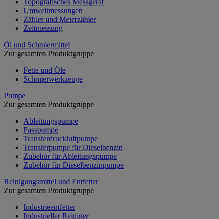
Topografisches Messgerät
Umweltmessungen
Zähler und Meterzähler
Zeitmessung
Öl und Schmiermittel
Zur gesamten Produktgruppe
Fette und Öle
Schmierwerkzeuge
Pumpe
Zur gesamten Produktgruppe
Ableitungspumpe
Fasspumpe
Transferdruckluftpumpe
Transferpumpe für Dieselbenzin
Zubehör für Ableitungspumpe
Zubehör für Dieselbenzinpumpe
Reinigungsmittel und Entfetter
Zur gesamten Produktgruppe
Industrieentfetter
Industrieller Reiniger