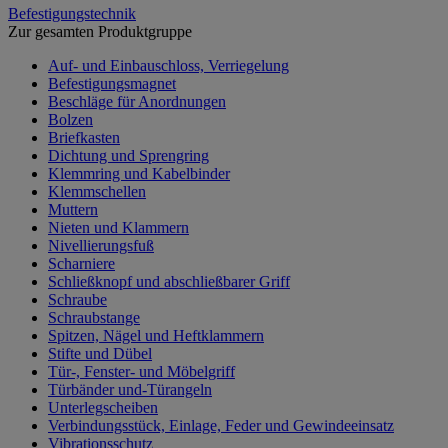
Befestigungstechnik
Zur gesamten Produktgruppe
Auf- und Einbauschloss, Verriegelung
Befestigungsmagnet
Beschläge für Anordnungen
Bolzen
Briefkasten
Dichtung und Sprengring
Klemmring und Kabelbinder
Klemmschellen
Muttern
Nieten und Klammern
Nivellierungsfuß
Scharniere
Schließknopf und abschließbarer Griff
Schraube
Schraubstange
Spitzen, Nägel und Heftklammern
Stifte und Dübel
Tür-, Fenster- und Möbelgriff
Türbänder und-Türangeln
Unterlegscheiben
Verbindungsstück, Einlage, Feder und Gewindeeinsatz
Vibrationsschutz