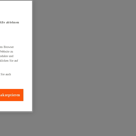
Alle ablehnen
rem Browser
 Website zu
rodukte und
licken Sie auf
 Sie auch
 akzeptieren