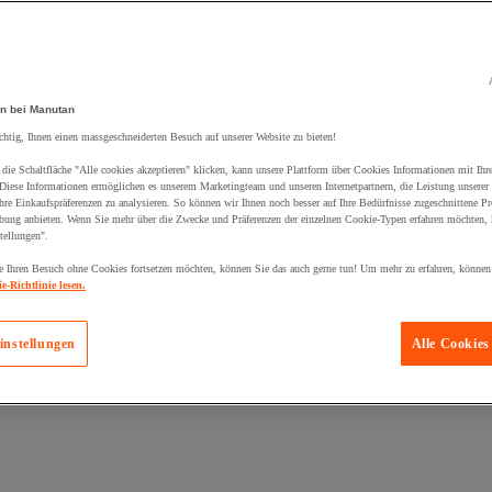
n bei Manutan
chtig, Ihnen einen massgeschneiderten Besuch auf unserer Website zu bieten!
die Schaltfläche "Alle cookies akzeptieren" klicken, kann unsere Plattform über Cookies Informationen mit Ih
 Diese Informationen ermöglichen es unserem Marketingteam und unseren Internetpartnern, die Leistung unserer
re Einkaufspräferenzen zu analysieren. So können wir Ihnen noch besser auf Ihre Bedürfnisse zugeschnittene P
bung anbieten. Wenn Sie mehr über die Zwecke und Präferenzen der einzelnen Cookie-Typen erfahren möchten, k
tellungen".
 Ihren Besuch ohne Cookies fortsetzen möchten, können Sie das auch gerne tun! Um mehr zu erfahren, können
e-Richtlinie lesen.
instellungen
Alle Cookies