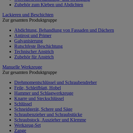
Zubehör zum Kleben und Abdichten
Lackieren und Beschichten
Zur gesamten Produktgruppe
Abdichtung, Behandlung von Fassaden und Dächern
Antirost und Primer
Galvanisierung
Rutschfeste Beschichtung
Technischer Anstrich
Zubehör für Anstrich
Manuelle Werkzeuge
Zur gesamten Produktgruppe
Drehmomentschlüssel und Schraubendreher
Feile, Schleifblatt, Hobel
Hammer und Schlagwerkzeuge
Knarre und Steckschlüssel
Schlüssel
Schneidgerät, Schere und Säge
Schraubenzieher und Schraubstücke
Schraubstock, Auszieher und Klemme
Werkzeug-Set
Zange