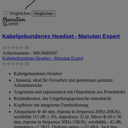
Vergleichen
Vergleichen
Kabelgebundenes Headset - Manutan Expert
(0)
0.0
Artikelnummer : MIG8685697
von
Kabelgebundenes Headset - Manutan Expert
5
(0)
Sternen.
0.0
von
Kabelgebundenes Headset
5
, binaural, ideal für Fernarbeit und gemeinsam genutzte
Sternen.
Arbeitsbereiche
Angenehm und ergonomisch mit Ohrpolstern aus Proteinleder
Richtmikrofon, das Umgebungsgeräusche unterdrückt
Kopfhörer mit integrierter Fernbedienung
Altoparlante Ф 40 mm, risposta in frequenza 20Hz-20KHz,
sensibilità 115 dB ± 3%, impedenza 32 Ω. Micro Ф 60 x 50
mm, risposta in frequenza 50Hz-15KHz, sensibilità - 42 dB,
impedenza ≤2,2KΩ. Diafonia stereo ≤-52 dBA. Jack tipo