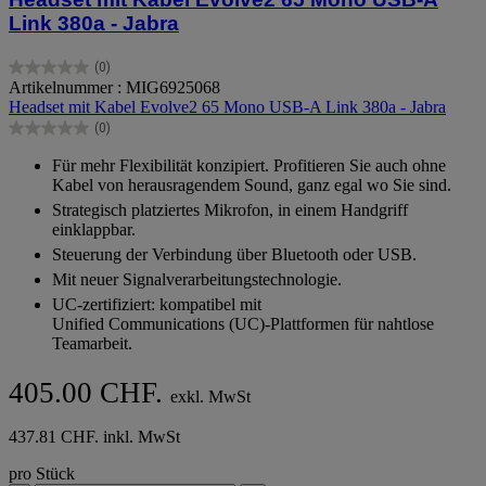
Link 380a - Jabra
(0)
0.0
Artikelnummer : MIG6925068
von
Headset mit Kabel Evolve2 65 Mono USB-A Link 380a - Jabra
5
(0)
Sternen.
0.0
von
Für mehr Flexibilität konzipiert. Profitieren Sie auch ohne
5
Kabel von herausragendem Sound, ganz egal wo Sie sind.
Sternen.
Strategisch platziertes Mikrofon, in einem Handgriff
einklappbar.
Steuerung der Verbindung über Bluetooth oder USB.
Mit neuer Signalverarbeitungstechnologie.
UC-zertifiziert: kompatibel mit
Unified Communications (UC)-Plattformen für nahtlose
Teamarbeit.
405.00 CHF.
exkl. MwSt
437.81 CHF. inkl. MwSt
pro Stück