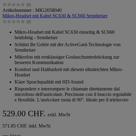
(0)
0.0
Artikelnummer : MIG2058040
von
Mikro-Headset mit Kabel SC630 & SC660 Sennheiser
5
(0)
Sternen.
0.0
von
Mikro-Headset mit Kabel SC630 einseitig & SC660
5
beidohrig - Sennheiser
Sternen.
Schützt Ihr Gehör mit der ActiveGard-Technologie von
Sennheiser
Mikrofon mit erstklassiger Geräuschunterdrückung zur
besseren Kommunikation
Komfort und Haltbarkeit mit diesem ultraleichten Mikro-
Headset
Klare Sprachqualität mit HD-Sound
Rispondere e interrompere le chiamate direttamente dal
microfono dell'auricolare. Precisione con il braccio regolabile
e flessibile. L'auricolare ruota di 90°. Ideale per il telelavoro
529.00 CHF.
exkl. MwSt
571.85 CHF. inkl. MwSt