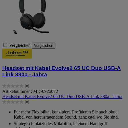
Vergleichen
Vergleichen
Headset mit Kabel Evolve2 65 UC Duo USB-A
Link 380a - Jabra
(0)
0.0
Artikelnummer : MIG6925072
von
Headset mit Kabel Evolve2 65 UC Duo USB-A Link 380a - Jabra
5
(0)
Sternen.
0.0
von
Für mehr Flexibilität konzipiert. Profitieren Sie auch ohne
5
Kabel von herausragendem Sound, ganz egal wo Sie sind.
Sternen.
Strategisch platziertes Mikrofon, in einem Handgriff