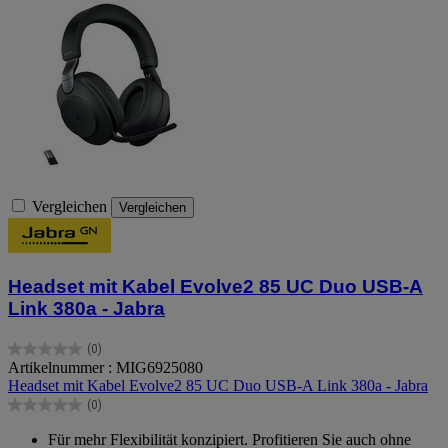
Vergleichen
Vergleichen
Headset mit Kabel Evolve2 85 UC Duo USB-A
Link 380a - Jabra
(0)
0.0
Artikelnummer : MIG6925080
von
Headset mit Kabel Evolve2 85 UC Duo USB-A Link 380a - Jabra
5
(0)
Sternen.
0.0
von
Für mehr Flexibilität konzipiert. Profitieren Sie auch ohne