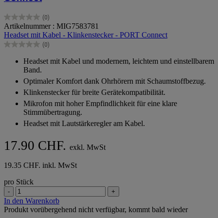
(0)
0.0
Artikelnummer : MIG7583781
von
Headset mit Kabel - Klinkenstecker - PORT Connect
5
(0)
Sternen.
0.0
von
Headset mit Kabel und modernem, leichtem und einstellbarem
5
Band.
Sternen.
Optimaler Komfort dank Ohrhörern mit Schaumstoffbezug.
Klinkenstecker für breite Gerätekompatibilität.
Mikrofon mit hoher Empfindlichkeit für eine klare
Stimmübertragung.
Headset mit Lautstärkeregler am Kabel.
17.90 CHF.
exkl. MwSt
19.35 CHF. inkl. MwSt
pro Stück
-
+
In den Warenkorb
Produkt vorübergehend nicht verfügbar, kommt bald wieder