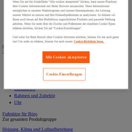
Beschrifter und Etikettendrucker
Wenn Sie auf die Schaltfläche "Alle cookies akzeptieren" klicken, kann unsere Plattform
über Cookies Informationen mit Ihrem Browser austauschen. Diese Informationen
Binden, Stanzen, Lochen
ermöglichen es unserem Marketingteam und unseren Internetpartnern, die Leistung
Faltmaschine
unserer Website zu messen und Ihre Einkaufspräferenzen zu analysieren. So können wir
Ihnen noch besser auf Ihre Bedürfnisse zugeschnittene Produkte und passende Werbung
Laminiergerät und Laminierfolie
anbieten. Wenn Sie mehr über die Zwecke und Präferenzen der einzelnen Cookie-Typen
Taschenrechner und Rechenmaschinen
erfahren möchten, klicken Sie auf "Cookie-Einstellungen".
Zuschnitt
Und wenn Sie Ihren Besuch ohne Cookies fortsetzen möchten, können Sie das auch gerne
tun! Um mehr zu erfahren, können Sie auch unsere
Cookie-Richtlinie lesen.
Dekoration und Information
Zur gesamten Produktgruppe
Alle Cookies akzeptieren
Ausstellungsvitrine
Festdekoration
Cookie-Einstellungen
Klebefolie für Fenster
Kunstpflanze fürs Büro
Landkarten
Rahmen und Zubehör
Uhr
Fußstütze für Büro
Zur gesamten Produktgruppe
Heizung, Klima und Luftaufbereitung