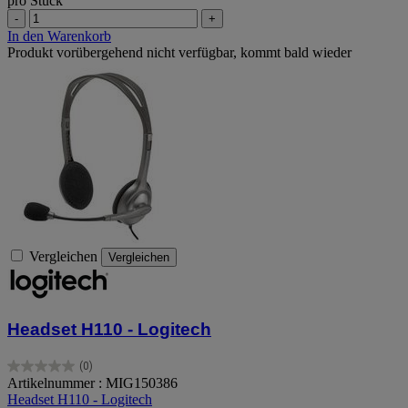
pro Stück
-
+
In den Warenkorb
Produkt vorübergehend nicht verfügbar, kommt bald wieder
Vergleichen
Vergleichen
Headset H110 - Logitech
(0)
0.0
Artikelnummer : MIG150386
von
Headset H110 - Logitech
5