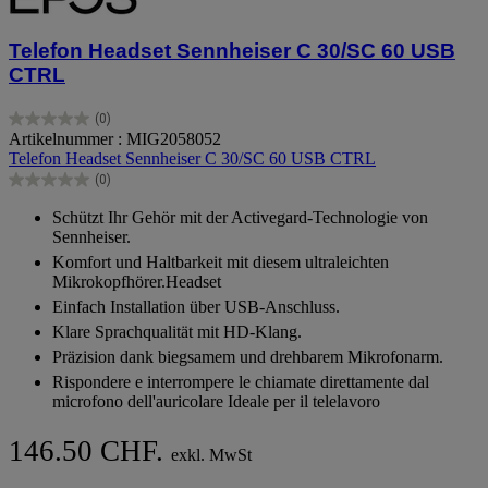
Telefon Headset Sennheiser C 30/SC 60 USB
CTRL
(0)
0.0
Artikelnummer : MIG2058052
von
Telefon Headset Sennheiser C 30/SC 60 USB CTRL
5
(0)
Sternen.
0.0
von
Schützt Ihr Gehör mit der Activegard-Technologie von
5
Sennheiser.
Sternen.
Komfort und Haltbarkeit mit diesem ultraleichten
Mikrokopfhörer.Headset
Einfach Installation über USB-Anschluss.
Klare Sprachqualität mit HD-Klang.
Präzision dank biegsamem und drehbarem Mikrofonarm.
Rispondere e interrompere le chiamate direttamente dal
microfono dell'auricolare Ideale per il telelavoro
146.50 CHF.
exkl. MwSt