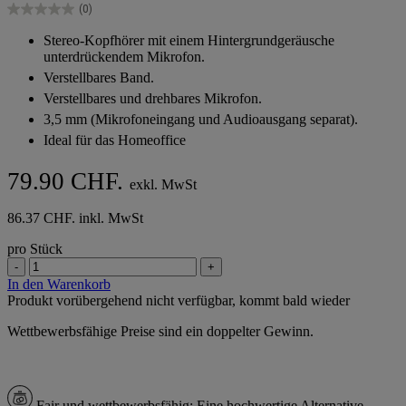
(0)
Sternen.
0.0
von
Stereo-Kopfhörer mit einem Hintergrundgeräusche
5
unterdrückendem Mikrofon.
Sternen.
Verstellbares Band.
Verstellbares und drehbares Mikrofon.
3,5 mm (Mikrofoneingang und Audioausgang separat).
Ideal für das Homeoffice
79.90 CHF.
exkl. MwSt
86.37 CHF. inkl. MwSt
pro Stück
-
+
In den Warenkorb
Produkt vorübergehend nicht verfügbar, kommt bald wieder
Wettbewerbsfähige Preise sind ein doppelter Gewinn.
Fair und wettbewerbsfähig:
Eine hochwertige Alternative,