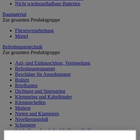
Nicht wiederaufladbare Batterien
Baumaterial
Zur gesamten Produktgruppe
Fliesenverarbeitung
Mörtel
Befestigungstechnik
Zur gesamten Produktgruppe
Auf- und Einbauschloss, Verriegelung
Befestigungsmagnet
Beschläge für Anordnungen
Bolzen
Briefkasten
Dichtung und Sprengring
Klemmring und Kabelbinder
Klemmschellen
Muttern
Nieten und Klammern
Nivellierungsfuß
Scharniere
Schließknopf und abschließbarer Griff
Schraube