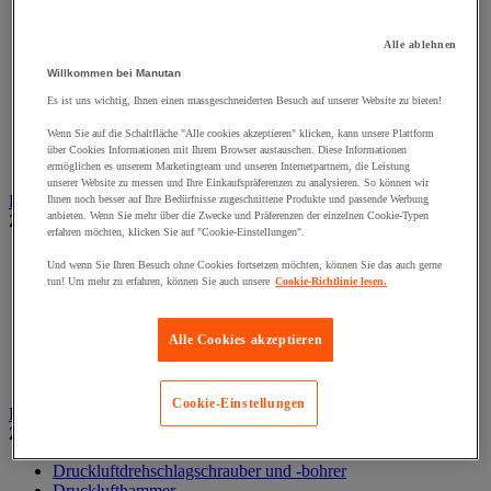
Schraubstange
Spitzen, Nägel und Heftklammern
Stifte und Dübel
Alle ablehnen
Tür-, Fenster- und Möbelgriff
Willkommen bei Manutan
Türbänder und-Türangeln
Es ist uns wichtig, Ihnen einen massgeschneiderten Besuch auf unserer Website zu bieten!
Unterlegscheiben
Verbindungsstück, Einlage, Feder und Gewindeeinsatz
Wenn Sie auf die Schaltfläche "Alle cookies akzeptieren" klicken, kann unsere Plattform
Vibrationsschutz
über Cookies Informationen mit Ihrem Browser austauschen. Diese Informationen
Zubehör für Türen, Fenster und Tore
ermöglichen es unserem Marketingteam und unseren Internetpartnern, die Leistung
unserer Website zu messen und Ihre Einkaufspräferenzen zu analysieren. So können wir
Beleuchtung
Ihnen noch besser auf Ihre Bedürfnisse zugeschnittene Produkte und passende Werbung
anbieten. Wenn Sie mehr über die Zwecke und Präferenzen der einzelnen Cookie-Typen
Zur gesamten Produktgruppe
erfahren möchten, klicken Sie auf "Cookie-Einstellungen".
Baustellenscheinwerfer
Und wenn Sie Ihren Besuch ohne Cookies fortsetzen möchten, können Sie das auch gerne
Handlampe
tun! Um mehr zu erfahren, können Sie auch unsere
Cookie-Richtlinie lesen.
Innen- und Außenbeleuchtung
Leuchtmittel
Stirnlampe
Alle Cookies akzeptieren
Taschenlampe
Werkstattlampe
Cookie-Einstellungen
Druckluftwerkzeuge und Kompressoren
Zur gesamten Produktgruppe
Druckluftdrehschlagschrauber und -bohrer
Drucklufthammer