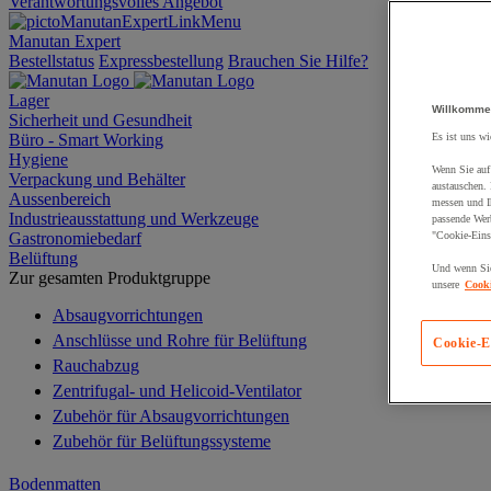
Verantwortungsvolles Angebot
Manutan Expert
Bestellstatus
Expressbestellung
Brauchen Sie Hilfe?
Lager
Willkomme
Sicherheit und Gesundheit
Büro - Smart Working
Es ist uns wi
Hygiene
Wenn Sie auf 
Verpackung und Behälter
austauschen.
Aussenbereich
messen und Ih
Industrieausstattung und Werkzeuge
passende Wer
Gastronomiebedarf
"Cookie-Eins
Belüftung
Und wenn Sie
Zur gesamten Produktgruppe
unsere
Cooki
Absaugvorrichtungen
Anschlüsse und Rohre für Belüftung
Cookie-E
Rauchabzug
Zentrifugal- und Helicoid-Ventilator
Zubehör für Absaugvorrichtungen
Zubehör für Belüftungssysteme
Bodenmatten