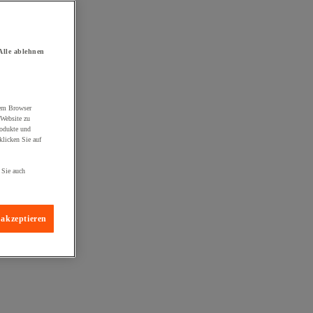
Alle ablehnen
rem Browser
 Website zu
rodukte und
licken Sie auf
 Sie auch
 akzeptieren