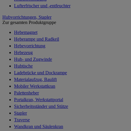
Lufterfrischer und -entfeuchter
Hubvorrichtungen, Stapler
Zur gesamten Produktgruppe
Hebemagnet
Heberampe und Radkeil
Hebevorrichtung
Hebezeug
Hub- und Zugwinde
Hubtische
Ladebrücke und Dockrampe
Materialaufzug, Baulift
Mobiler Werkstattkran
Palettenheber
Portalkran, Werkstattportal
Sicherheitsständer und Stütze
Stapler
Traverse
Wandkran und Säulenkran