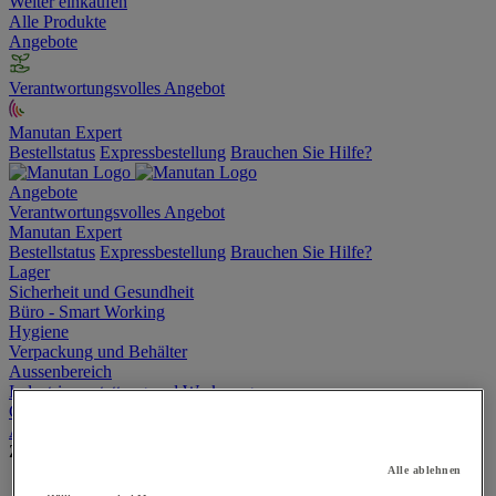
Weiter einkaufen
Alle Produkte
Angebote
Verantwortungsvolles Angebot
Manutan Expert
Bestellstatus
Expressbestellung
Brauchen Sie Hilfe?
Angebote
Verantwortungsvolles Angebot
Manutan Expert
Bestellstatus
Expressbestellung
Brauchen Sie Hilfe?
Lager
Sicherheit und Gesundheit
Büro - Smart Working
Hygiene
Verpackung und Behälter
Aussenbereich
Industrieausstattung und Werkzeuge
Gastronomiebedarf
Außenanlagen
Zur gesamten Produktgruppe
Alle ablehnen
Befestigung für Verkehrszeichen