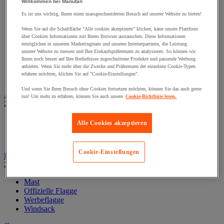
Willkommen bei Manutan
Fahrbahnschwelle
Fahrplatte
Es ist uns wichtig, Ihnen einen massgeschneiderten Besuch auf unserer Website zu bieten!
Hochwasserschutz
Wenn Sie auf die Schaltfläche "Alle cookies akzeptieren" klicken, kann unsere Plattform
Kabelschutz
über Cookies Informationen mit Ihrem Browser austauschen. Diese Informationen
Leitplanke
ermöglichen es unserem Marketingteam und unseren Internetpartnern, die Leistung
Pfosten und Wegmarkierungen
unserer Website zu messen und Ihre Einkaufspräferenzen zu analysieren. So können wir
Straßensperre
Ihnen noch besser auf Ihre Bedürfnisse zugeschnittene Produkte und passende Werbung
anbieten. Wenn Sie mehr über die Zwecke und Präferenzen der einzelnen Cookie-Typen
Streuwagen, Schnee räumen
erfahren möchten, klicken Sie auf "Cookie-Einstellungen".
Verkehrszeichen
Und wenn Sie Ihren Besuch ohne Cookies fortsetzen möchten, können Sie das auch gerne
Außenmöbel, Zelte, Pavillons
tun! Um mehr zu erfahren, können Sie auch unsere
Cookie-Richtlinie lesen.
Zur gesamten Produktgruppe
Garten- und Terrassenmöbel
Alle Cookies akzeptieren
Städtische Möbel
Zelt und Podest
Cookie-Einstellungen
Fahnen
Zur gesamten Produktgruppe
Mast
Offizielle Flagge
Werbeflagge
Windsack