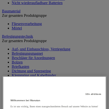
Nicht wiederaufladbare Batterien
Baumaterial
Zur gesamten Produktgruppe
Fliesenverarbeitung
Mörtel
Befestigungstechnik
Zur gesamten Produktgruppe
Auf- und Einbauschloss, Verriegelung
Befestigungsmagnet
Beschläge für Anordnungen
Bolzen
Briefkasten
Dichtung und Sprengring
Klemmring und Kabelbinder
Klemmschellen
Muttern
Nieten und Klammern
Nivellierungsfuß
Alle ablehnen
Scharniere
Willkommen bei Manutan
Schließknopf und abschließbarer Griff
Schraube
Es ist uns wichtig, Ihnen einen massgeschneiderten Besuch auf unserer Website zu bieten!