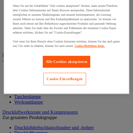
Schraubstange
Wenn Sie auf die Schaltfläche "Alle cookies akzeptieren" klicken, kann unsere Plattform
Spitzen, Nägel und Heftklammern
über Cookies Informationen mit Ihrem Browser austauschen. Diese Informationen
Stifte und Dübel
ermöglichen es unserem Marketingteam und unseren Internetpartnern, die Leistung
Tür-, Fenster- und Möbelgriff
unserer Website zu messen und Ihre Einkaufspräferenzen zu analysieren. So können wir
Türbänder und-Türangeln
Ihnen noch besser auf Ihre Bedürfnisse zugeschnittene Produkte und passende Werbung
Unterlegscheiben
anbieten. Wenn Sie mehr über die Zwecke und Präferenzen der einzelnen Cookie-Typen
erfahren möchten, klicken Sie auf "Cookie-Einstellungen".
Verbindungsstück, Einlage, Feder und Gewindeeinsatz
Vibrationsschutz
Und wenn Sie Ihren Besuch ohne Cookies fortsetzen möchten, können Sie das auch gerne
Zubehör für Türen, Fenster und Tore
tun! Um mehr zu erfahren, können Sie auch unsere
Cookie-Richtlinie lesen.
Beleuchtung
Zur gesamten Produktgruppe
Alle Cookies akzeptieren
Baustellenscheinwerfer
Handlampe
Cookie-Einstellungen
Innen- und Außenbeleuchtung
Leuchtmittel
Stirnlampe
Taschenlampe
Werkstattlampe
Druckluftwerkzeuge und Kompressoren
Zur gesamten Produktgruppe
Druckluftdrehschlagschrauber und -bohrer
Drucklufthammer