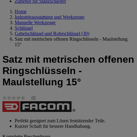
Zubehör für Stanzschleifer
Home
Industrieausstattung und Werkzeuge
Manuelle Werkzeuge
Schlüssel
Gabelschlüssel und Rohrschlüssel
(30)
Satz mit metrischen offenen Ringschlüsseln - Maulstellung
15°
Satz mit metrischen offenen
Ringschlüsseln -
Maulstellung 15°
(0)
Kein
Bewertungswert
Link
zur
gleichen
Perfekt geeignet zum Lösen festsitzender Teile.
Seite.
Kurzer Schaft für bessere Handhabung.
Komplette Beschreibung