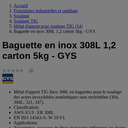
Accueil
Fournitures industrielles et outillage
Soudage
Soudage TIG
Métal d'apport pour soudage TIG
(14)
Baguette en inox 308L 1,2 carton 5kg - GYS
Baguette en inox 308L 1,2
carton 5kg - GYS
(0)
Aucune
valeur
de
notation
Lien
Métal d'apport TIG Inox 308L en baguettes pour le soudage
sur
des aciers inoxydables austénitiques sans molybdène (304,
la
304L, 321, 347).
même
Classification:
page.
AWS A5.9 : ER 308L
EN ISO 14343-A: W 19 9 L
Applications:
Tuyauteries, ouvrages de fines épaisseurs inférieures ou égales