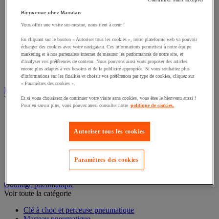
Tige filetée
Pointe, clou et agrafe
Bienvenue chez Manutan
Cheville et goujon
Vous offrir une visite sur-mesure, nous tient à cœur !
Poignée de porte, fenêtre et meuble
Paumelle, gond et penture
En cliquant sur le bouton « Autoriser tous les cookies », notre plateforme web va pouvoir
Rondelle
échanger des cookies avec votre navigateur. Ces informations permettent à notre équipe
Douille, insert, ressort et filet rapporté
marketing et à nos partenaires internet de mesurer les performances de notre site, et
d'analyser vos préférences de contenu. Nous pouvons ainsi vous proposer des articles
Antivibratoire
encore plus adaptés à vos besoins et de la publicité appropriée. Si vous souhaitez plus
Garniture pour porte, fenêtre et portail
d'informations sur les finalités et choisir vos préférences par type de cookies, cliquez sur
« Paramètres des cookies ».
Éclairage
Voir toute la catégorie
Et si vous choisissez de continuer votre visite sans cookies, vous êtes le bienvenu aussi !
Pour en savoir plus, vous pouvez aussi consulter notre
politique de cookies.
Projecteur de chantier
Baladeuse
Autoriser tous les cookies
Luminaire intérieur et extérieur
Ampoule
Lampe frontale
Lampe torche
Paramètres des cookies
Lampe d'atelier
Outillage pneumatique
Voir toute la catégorie
Clé à choc et perceuse pneumatique
Marteau pneumatique