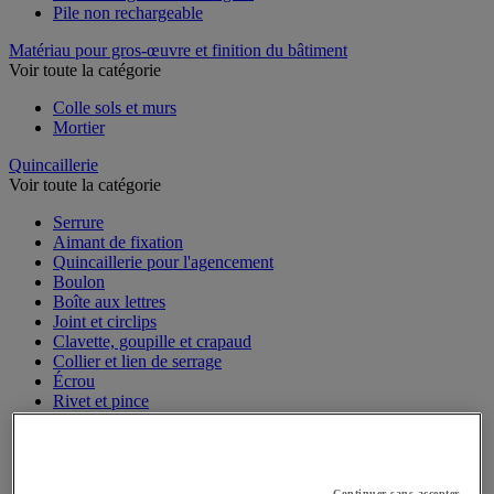
Pile non rechargeable
Matériau pour gros-œuvre et finition du bâtiment
Voir toute la catégorie
Colle sols et murs
Mortier
Quincaillerie
Voir toute la catégorie
Serrure
Aimant de fixation
Quincaillerie pour l'agencement
Boulon
Boîte aux lettres
Joint et circlips
Clavette, goupille et crapaud
Collier et lien de serrage
Écrou
Rivet et pince
Pieds de mise à niveau
Charnière
Bouton de serrage et manette d'indexage
Vis
Continuer sans accepter