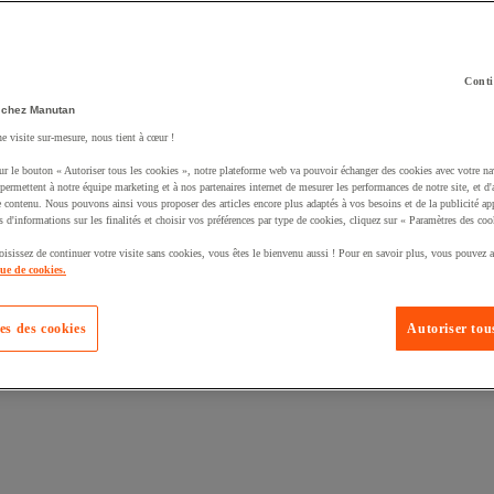
Conti
 chez Manutan
ne visite sur-mesure, nous tient à cœur !
ur le bouton « Autoriser tous les cookies », notre plateforme web va pouvoir échanger des cookies avec votre na
permettent à notre équipe marketing et à nos partenaires internet de mesurer les performances de notre site, et d'
e contenu. Nous pouvons ainsi vous proposer des articles encore plus adaptés à vos besoins et de la publicité ap
s d'informations sur les finalités et choisir vos préférences par type de cookies, cliquez sur « Paramètres des coo
oisissez de continuer votre visite sans cookies, vous êtes le bienvenu aussi ! Pour en savoir plus, vous pouvez a
que de cookies.
es des cookies
Autoriser tous