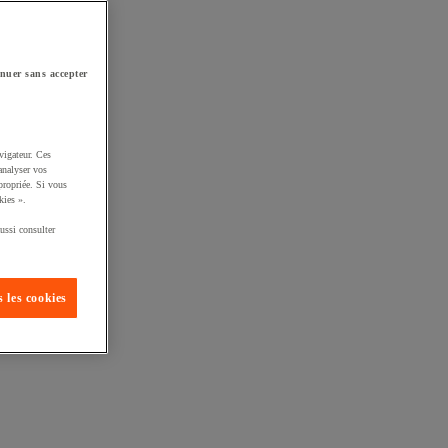
nuer sans accepter
vigateur. Ces
analyser vos
propriée. Si vous
kies ».
ussi consulter
 les cookies