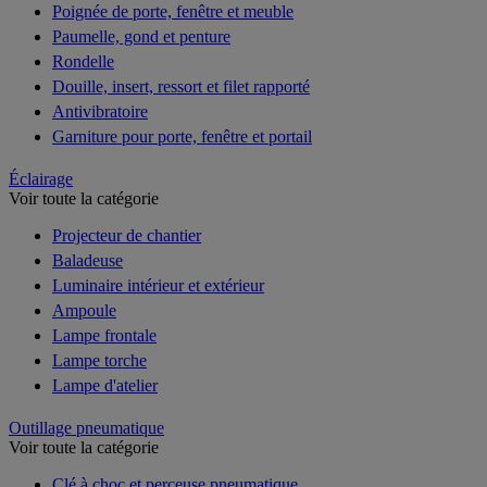
Poignée de porte, fenêtre et meuble
Paumelle, gond et penture
Rondelle
Douille, insert, ressort et filet rapporté
Antivibratoire
Garniture pour porte, fenêtre et portail
Éclairage
Voir toute la catégorie
Projecteur de chantier
Baladeuse
Luminaire intérieur et extérieur
Ampoule
Lampe frontale
Lampe torche
Lampe d'atelier
Outillage pneumatique
Voir toute la catégorie
Clé à choc et perceuse pneumatique