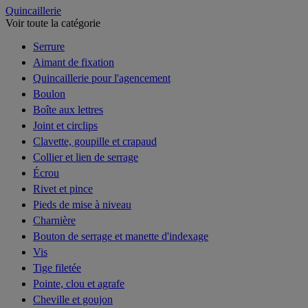
Quincaillerie
Voir toute la catégorie
Serrure
Aimant de fixation
Quincaillerie pour l'agencement
Boulon
Boîte aux lettres
Joint et circlips
Clavette, goupille et crapaud
Collier et lien de serrage
Écrou
Rivet et pince
Pieds de mise à niveau
Charnière
Bouton de serrage et manette d'indexage
Vis
Tige filetée
Pointe, clou et agrafe
Cheville et goujon