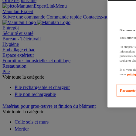
Offre responsable
Manutan Expert
Suivre une commande
Commande rapide
Contactez-nous
Entrepôt
Bienvenue
Sécurité et santé
Bureau - Télétravail
Vous offrir u
Hygiène
En cliquant s
Emballage et bac
informations 
Espace extérieur
préférences d
Fournitures industrielles et outillage
souhaitez plu
Restauration
Et si vous ch
Pile
notre
politi
Voir toute la catégorie
Pile rechargeable et chargeur
Paramètr
Pile non rechargeable
Matériau pour gros-œuvre et finition du bâtiment
Voir toute la catégorie
Colle sols et murs
Mortier