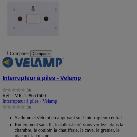
Comparer
Comparer
Interrupteur à piles - Velamp
(0)
0.0
Réf. : MIG128651600
sur
Interrupteur à piles - Velamp
5
(0)
étoiles.
0.0
sur
S'allume et s'éteint en appuyant sur l'interrupteur central.
5
Entièrement sans fil, installez-le où vous voulez : dans la
étoiles.
chambre, le couloir, la chaufferie, la cave, le grenier, le
placard, la cuisine.