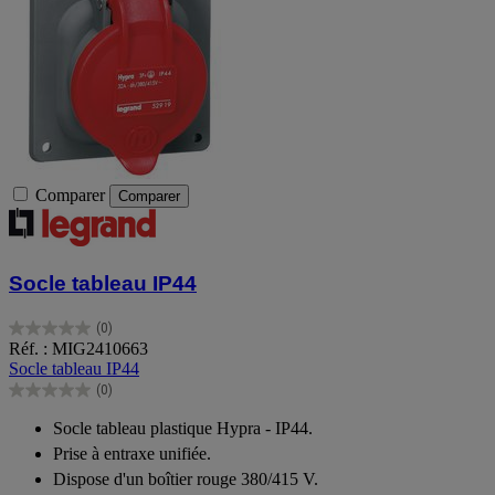
Comparer
Comparer
Socle tableau IP44
(0)
0.0
Réf. : MIG2410663
sur
Socle tableau IP44
5
(0)
étoiles.
0.0
sur
Socle tableau plastique Hypra - IP44.
5
Prise à entraxe unifiée.
étoiles.
Dispose d'un boîtier rouge 380/415 V.