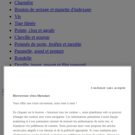
Charnière
Bouton de serrage et manette d'indexage
Vis
Tige filetée
Pointe, clou et agrafe
Cheville et goujon
Poignée de porte, fenêtre et meuble
Paumelle, gond et penture
Rondelle
Douille, insert, ressort et filet rapporté
Antivibratoire
Garniture pour porte, fenêtre et portail
Continuer sans accepter
Éclairage
Voir toute la catégorie
Bienvenue chez Manutan
Vous offrir une visite sur-mesure, nous tient à cœur !
Projecteur de chantier
Baladeuse
En cliquant sur le bouton « Autoriser tous les cookies », notre plateforme web va pouvoir
échanger des cookies avec votre navigateur. Ces informations permettent à notre équipe
Luminaire intérieur et extérieur
marketing et à nos partenaires internet de mesurer les performances de notre site, et
d'analyser vos préférences de contenu. Nous pouvons ainsi vous proposer des articles
Ampoule
encore plus adaptés à vos besoins et de la publicité appropriée. Si vous souhaitez plus
Lampe frontale
d'informations sur les finalités et choisir vos préférences par type de cookies, cliquez sur