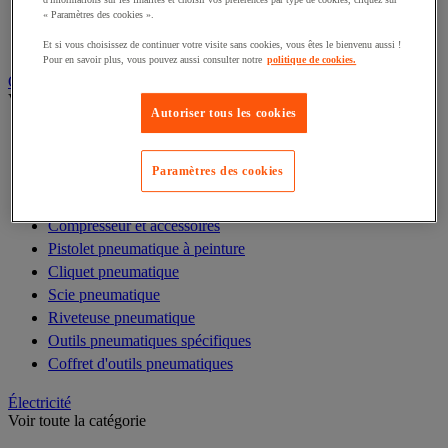
« Paramètres des cookies ».
Lampe torche
Lampe d'atelier
Et si vous choisissez de continuer votre visite sans cookies, vous êtes le bienvenu aussi !
Pour en savoir plus, vous pouvez aussi consulter notre
politique de cookies.
Outillage pneumatique
Voir toute la catégorie
Autoriser tous les cookies
Clé à choc et perceuse pneumatique
Marteau pneumatique
Paramètres des cookies
Ponceuse pneumatique
Meuleuse pneumatique
Compresseur et accessoires
Pistolet pneumatique à peinture
Cliquet pneumatique
Scie pneumatique
Riveteuse pneumatique
Outils pneumatiques spécifiques
Coffret d'outils pneumatiques
Électricité
Voir toute la catégorie