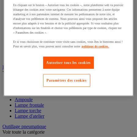
Bouton de serrage et manette d'indexage
En cliquant sur le bouton « Autoriser tous les cookies », notre plateforme web va pouvoir
Vis
échanger des cookies avec votre navigateur. Ces informations permettent à notre équipe
Tige filetée
marketing et à nos partenaires internet de mesurer les performances de notre site, et
Pointe, clou et agrafe
d'analyser vos préférences de contenu. Nous pouvons ainsi vous proposer des articles
Cheville et goujon
encore plus adaptés à vos besoins et de la publicité appropriée. Si vous souhaitez plus
d'informations sur les finalités et choisir vos préférences par type de cookies, cliquez sur
Poignée de porte, fenêtre et meuble
« Paramètres des cookies ».
Paumelle, gond et penture
Rondelle
Et si vous choisissez de continuer votre visite sans cookies, vous êtes le bienvenu aussi !
Douille, insert, ressort et filet rapporté
Pour en savoir plus, vous pouvez aussi consulter notre
politique de cookies.
Antivibratoire
Garniture pour porte, fenêtre et portail
Autoriser tous les cookies
Éclairage
Voir toute la catégorie
Paramètres des cookies
Projecteur de chantier
Baladeuse
Luminaire intérieur et extérieur
Ampoule
Lampe frontale
Lampe torche
Lampe d'atelier
Outillage pneumatique
Voir toute la catégorie