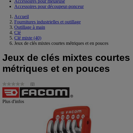
Accessoires pour meuleuse
Accessoires pour découpeur-ponceur
Accueil
Fournitures industrielles et outillage
Outillage à main
Clé
Clé mixte
(40)
Jeux de clés mixtes courtes métriques et en pouces
Jeux de clés mixtes courtes
métriques et en pouces
(0)
Aucune
valeur
de
notation
Plus d'infos
Lien
sur
la
même
page.