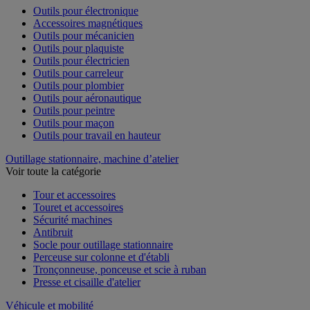
Outils pour électronique
Accessoires magnétiques
Outils pour mécanicien
Outils pour plaquiste
Outils pour électricien
Outils pour carreleur
Outils pour plombier
Outils pour aéronautique
Outils pour peintre
Outils pour maçon
Outils pour travail en hauteur
Outillage stationnaire, machine d’atelier
Voir toute la catégorie
Tour et accessoires
Touret et accessoires
Sécurité machines
Antibruit
Socle pour outillage stationnaire
Perceuse sur colonne et d'établi
Tronçonneuse, ponceuse et scie à ruban
Presse et cisaille d'atelier
Véhicule et mobilité