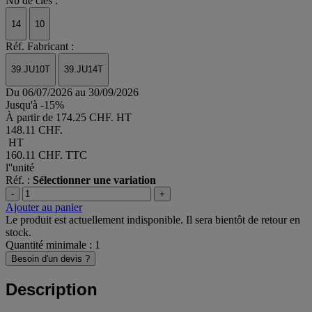
Nb de clés :
14
10
Réf. Fabricant :
39.JU10T
39.JU14T
Du 06/07/2026 au 30/09/2026
Jusqu'à -15%
À partir de
174.25 CHF. HT
148.11 CHF.
HT
160.11 CHF.
TTC
l''unité
Réf. :
Sélectionner une variation
-
+
Ajouter au panier
Le produit est actuellement indisponible. Il sera bientôt de retour en
stock.
Quantité minimale : 1
Besoin d'un devis ?
Description