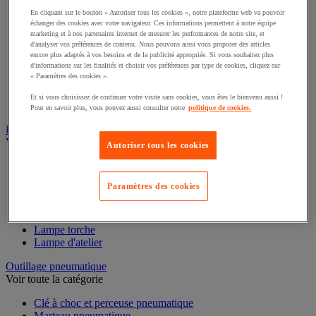
Tige filetée
En cliquant sur le bouton « Autoriser tous les cookies », notre plateforme web va pouvoir
Pointe, clou et agrafe
échanger des cookies avec votre navigateur. Ces informations permettent à notre équipe
Cheville et goujon
marketing et à nos partenaires internet de mesurer les performances de notre site, et
Poignée de porte, fenêtre et meuble
d'analyser vos préférences de contenu. Nous pouvons ainsi vous proposer des articles
Paumelle, gond et penture
encore plus adaptés à vos besoins et de la publicité appropriée. Si vous souhaitez plus
Rondelle
d'informations sur les finalités et choisir vos préférences par type de cookies, cliquez sur
« Paramètres des cookies ».
Douille, insert, ressort et filet rapporté
Antivibratoire
Et si vous choisissez de continuer votre visite sans cookies, vous êtes le bienvenu aussi !
Garniture pour porte, fenêtre et portail
Pour en savoir plus, vous pouvez aussi consulter notre
politique de cookies.
Éclairage
Voir toute la catégorie
Autoriser tous les cookies
Projecteur de chantier
Baladeuse
Paramètres des cookies
Luminaire intérieur et extérieur
Ampoule
Lampe frontale
Lampe torche
Lampe d'atelier
Outillage pneumatique
Voir toute la catégorie
Clé à choc et perceuse pneumatique
Marteau pneumatique