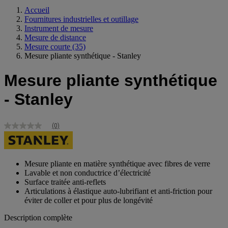
Accueil
Fournitures industrielles et outillage
Instrument de mesure
Mesure de distance
Mesure courte
(35)
Mesure pliante synthétique - Stanley
Mesure pliante synthétique
- Stanley
(0)
Aucune
valeur
de
notation
Lien
Mesure pliante en matière synthétique avec fibres de verre
sur
Lavable et non conductrice d’électricité
la
Surface traitée anti-reflets
même
Articulations à élastique auto-lubrifiant et anti-friction pour
page.
éviter de coller et pour plus de longévité
Description complète