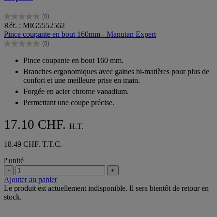
(0)
0.0
Réf. : MIG5552562
sur
Pince coupante en bout 160mm - Manutan Expert
5
(0)
étoiles.
0.0
sur
Pince coupante en bout 160 mm.
5
Branches ergonomiques avec gaines bi-matières pour plus de
étoiles.
confort et une meilleure prise en main.
Forgée en acier chrome vanadium.
Permettant une coupe précise.
17.10 CHF.
H.T.
18.49 CHF. T.T.C.
l''unité
-
+
Ajouter au panier
Le produit est actuellement indisponible. Il sera bientôt de retour en
stock.