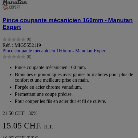
Pince coupante mécanicien 160mm - Manutan
Expert
(0)
0.0
Réf. : MIG5552119
sur
Pince coupante mécanicien 160mm - Manutan Expert
5
(0)
étoiles.
0.0
sur
Pince coupante mécanicien 160 mm.
5
Branches ergonomiques avec gaines bi-matières pour plus de
étoiles.
confort et une meilleure prise en main.
Forgée en acier chrome vanadium.
Permettant une coupe précise.
Pour couper les fils en acier dur et fil de cuivre.
21.50 CHF.
-30%
15.05 CHF.
H.T.