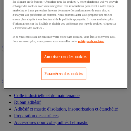
Batterie, chargeur et câble
En cliquant sur le bouton « Autoriser tous les cookies », notre plateforme web va pouvoir
échanger des cookies avec votre navigateur. Ces informations permettent à notre équipe
Câble électrique
marketing et à nos partenaires internet de mesurer les performances de notre site, et
Équipement de tableau électrique
d'analyser vos préférences de contenu. Nous pouvons ainsi vous proposer des articles
encore plus adaptés à vos besoins et de la publicité appropriée. Si vous souhaitez plus
Prise et interrupteur
d'informations sur les finalités et choisir vos préférences par type de cookies, cliquez sur
Rallonge, multiprise et enrouleur électrique
« Paramètres des cookies ».
Accessoires pour tableau électrique
Et si vous choisissez de continuer votre visite sans cookies, vous êtes le bienvenu aussi !
Pour en savoir plus, vous pouvez aussi consulter notre
politique de cookies.
Outillage électroportatif
Voir toute la catégorie
Autoriser tous les cookies
Outillage électroportatif filaire
Outillage électroportatif sans fil
Paramètres des cookies
Colle, adhésif et mastic
Voir toute la catégorie
Colle industrielle et de maintenance
Ruban adhésif
Adhésif et mastic d'isolation, insonorisation et étanchéité
Préparation des surfaces
Accessoires pour colle, adhésif et mastic