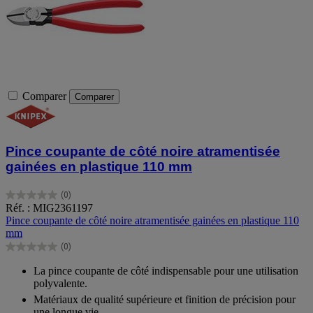
Comparer
Comparer
Pince coupante de côté noire atramentisée
gainées en plastique 110 mm
(0)
0.0
Réf. : MIG2361197
sur
Pince coupante de côté noire atramentisée gainées en plastique 110
5
mm
étoiles.
(0)
0.0
sur
La pince coupante de côté indispensable pour une utilisation
5
polyvalente.
étoiles.
Matériaux de qualité supérieure et finition de précision pour
une longue vie.