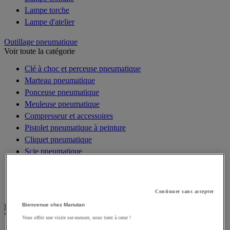
Lampe torche
Lampe d'atelier
Outillage pneumatique
Voir toute la catégorie
Clé à choc et perceuse pneumatique
Marteau pneumatique
Ponceuse pneumatique
Meuleuse pneumatique
Compresseur et accessoires
Pistolet pneumatique à peinture
Cliquet pneumatique
Scie pneumatique
Riveteuse pneumatique
Outils pneumatiques spécifiques
Coffret d'outils pneumatiques
Continuer sans accepter
Bienvenue chez Manutan
Électricité
Voir toute la catégorie
Vous offrir une visite sur-mesure, nous tient à cœur !