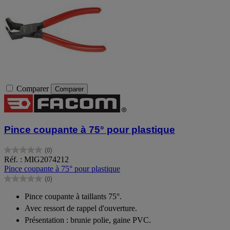
Comparer
Comparer
Pince coupante à 75° pour plastique
(0)
0.0
Réf. : MIG2074212
sur
Pince coupante à 75° pour plastique
5
(0)
étoiles.
0.0
sur
Pince coupante à taillants 75°.
5
Avec ressort de rappel d'ouverture.
étoiles.
Présentation : brunie polie, gaine PVC.