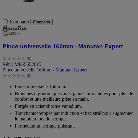
Comparer
Comparer
Pince universelle 160mm - Manutan Expert
(0)
0.0
Réf. : MIG5552615
sur
Pince universelle 160mm - Manutan Expert
5
(0)
étoiles.
0.0
sur
Pince universelle 160 mm.
5
Branches ergonomiques avec gaines bi-matières pour plus de
étoiles.
confort et une meilleure prise en main.
Forgée en acier chrome vanadium.
Tranchants trempés par induction et bec strié pour augmenter
le maintien lors du serrage.
Permettant un serrage puissant.