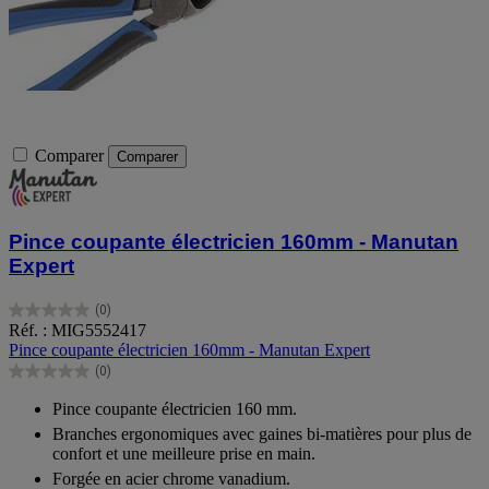
Comparer
Comparer
Pince coupante électricien 160mm - Manutan
Expert
(0)
0.0
Réf. : MIG5552417
sur
Pince coupante électricien 160mm - Manutan Expert
5
(0)
étoiles.
0.0
sur
Pince coupante électricien 160 mm.
5
Branches ergonomiques avec gaines bi-matières pour plus de
étoiles.
confort et une meilleure prise en main.
Forgée en acier chrome vanadium.