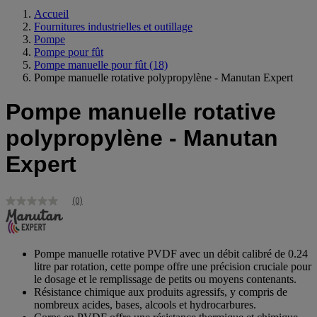
Accueil
Fournitures industrielles et outillage
Pompe
Pompe pour fût
Pompe manuelle pour fût
(18)
Pompe manuelle rotative polypropylène - Manutan Expert
Pompe manuelle rotative
polypropylène - Manutan
Expert
(0)
Aucune
valeur
de
notation
Lien
Pompe manuelle rotative PVDF avec un débit calibré de 0.24
sur
litre par rotation, cette pompe offre une précision cruciale pour
la
le dosage et le remplissage de petits ou moyens contenants.
même
Résistance chimique aux produits agressifs, y compris de
page.
nombreux acides, bases, alcools et hydrocarbures.