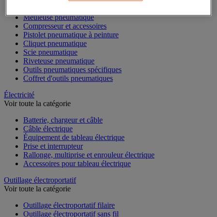
Ponceuse pneumatique
Meuleuse pneumatique
Compresseur et accessoires
Pistolet pneumatique à peinture
Cliquet pneumatique
Scie pneumatique
Riveteuse pneumatique
Outils pneumatiques spécifiques
Coffret d'outils pneumatiques
Électricité
Voir toute la catégorie
Batterie, chargeur et câble
Câble électrique
Équipement de tableau électrique
Prise et interrupteur
Rallonge, multiprise et enrouleur électrique
Accessoires pour tableau électrique
Outillage électroportatif
Voir toute la catégorie
Outillage électroportatif filaire
Outillage électroportatif sans fil