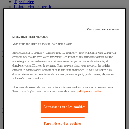
Tige filetée
Pointe, clou et agrafe
Cheville et goujon
Poignée de porte, fenêtre et meuble
Paumelle, gond et penture
Rondelle
Continuer sans accepter
Douille, insert, ressort et filet rapporté
Bienvenue chez Manutan
Antivibratoire
Garniture pour porte, fenêtre et portail
Vous offrir une visite sur-mesure, nous tient à cœur !
Éclairage
En cliquant sur le bouton « Autoriser tous les cookies », notre plateforme web va pouvoir
échanger des cookies avec votre navigateur. Ces informations permettent à notre équipe
Voir toute la catégorie
marketing et à nos partenaires internet de mesurer les performances de notre site, et
d'analyser vos préférences de contenu. Nous pouvons ainsi vous proposer des articles
Projecteur de chantier
encore plus adaptés à vos besoins et de la publicité appropriée. Si vous souhaitez plus
Baladeuse
d'informations sur les finalités et choisir vos préférences par type de cookies, cliquez sur
Luminaire intérieur et extérieur
« Paramètres des cookies ».
Ampoule
Et si vous choisissez de continuer votre visite sans cookies, vous êtes le bienvenu aussi !
Lampe frontale
Pour en savoir plus, vous pouvez aussi consulter notre
politique de cookies.
Lampe torche
Lampe d'atelier
Autoriser tous les cookies
Outillage pneumatique
Voir toute la catégorie
Clé à choc et perceuse pneumatique
Paramètres des cookies
Marteau pneumatique