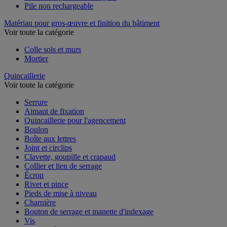
Pile non rechargeable
Matériau pour gros-œuvre et finition du bâtiment
Voir toute la catégorie
Colle sols et murs
Mortier
Quincaillerie
Voir toute la catégorie
Serrure
Aimant de fixation
Quincaillerie pour l'agencement
Boulon
Boîte aux lettres
Joint et circlips
Clavette, goupille et crapaud
Collier et lien de serrage
Écrou
Rivet et pince
Pieds de mise à niveau
Charnière
Bouton de serrage et manette d'indexage
Vis