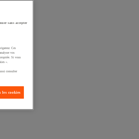
nuer sans accepter
vigateur. Ces
analyser vos
propriée. Si vous
kies ».
ussi consulter
 les cookies