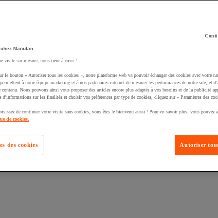
Conti
 chez Manutan
ne visite sur-mesure, nous tient à cœur !
ur le bouton « Autoriser tous les cookies », notre plateforme web va pouvoir échanger des cookies avec votre na
permettent à notre équipe marketing et à nos partenaires internet de mesurer les performances de notre site, et d'
e contenu. Nous pouvons ainsi vous proposer des articles encore plus adaptés à vos besoins et de la publicité ap
s d'informations sur les finalités et choisir vos préférences par type de cookies, cliquez sur « Paramètres des coo
oisissez de continuer votre visite sans cookies, vous êtes le bienvenu aussi ! Pour en savoir plus, vous pouvez a
que de cookies.
es des cookies
Autoriser tous