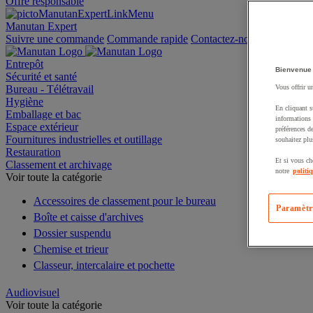
Offre responsable
Manutan Expert
Suivre une commande
Commande rapide
Contactez-nous
Entrepôt
Bienvenue
Sécurité et santé
Bureau - Télétravail
Vous offrir u
Hygiène
En cliquant s
Emballage et bac
informations 
Espace extérieur
préférences d
Fournitures industrielles et outillage
souhaitez plu
Restauration
Et si vous ch
Classement et archivage
notre
politi
Voir toute la catégorie
Accessoires de classement pour le bureau
Paramètr
Boîte et caisse d'archives
Dossier suspendu
Chemise et trieur
Classeur, intercalaire et pochette
Audiovisuel
Voir toute la catégorie