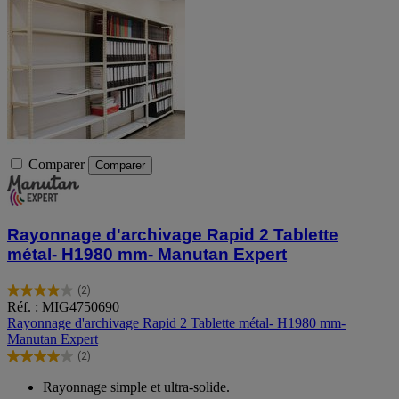
Comparer
Comparer
Rayonnage d'archivage Rapid 2 Tablette
métal- H1980 mm- Manutan Expert
(2)
4.0
Réf. : MIG4750690
sur
Rayonnage d'archivage Rapid 2 Tablette métal- H1980 mm-
5
Manutan Expert
étoiles.
(2)
2
4.0
avis
sur
Rayonnage simple et ultra-solide.
5