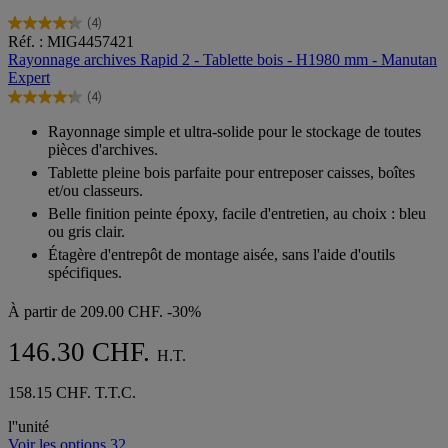
(4)
4.3
Réf. : MIG4457421
sur
Rayonnage archives Rapid 2 - Tablette bois - H1980 mm - Manutan
5
Expert
étoiles.
(4)
4
4.3
avis
sur
Rayonnage simple et ultra-solide pour le stockage de toutes
5
pièces d'archives.
étoiles.
Tablette pleine bois parfaite pour entreposer caisses, boîtes
4
et/ou classeurs.
avis
Belle finition peinte époxy, facile d'entretien, au choix : bleu
ou gris clair.
Étagère d'entrepôt de montage aisée, sans l'aide d'outils
spécifiques.
À partir de
209.00 CHF.
-30%
146.30 CHF.
H.T.
158.15 CHF. T.T.C.
l''unité
Voir les options 32