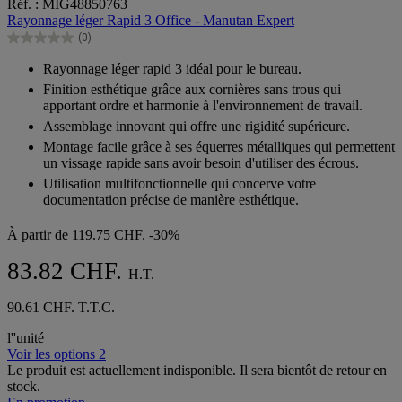
Réf. : MIG48850763
sur
Rayonnage léger Rapid 3 Office - Manutan Expert
5
(0)
étoiles.
0.0
sur
Rayonnage léger rapid 3 idéal pour le bureau.
5
Finition esthétique grâce aux cornières sans trous qui
étoiles.
apportant ordre et harmonie à l'environnement de travail.
Assemblage innovant qui offre une rigidité supérieure.
Montage facile grâce à ses équerres métalliques qui permettent
un vissage rapide sans avoir besoin d'utiliser des écrous.
Utilisation multifonctionnelle qui concerve votre
documentation précise de manière esthétique.
À partir de
119.75 CHF.
-30%
83.82 CHF.
H.T.
90.61 CHF. T.T.C.
l''unité
Voir les options 2
Le produit est actuellement indisponible. Il sera bientôt de retour en
stock.