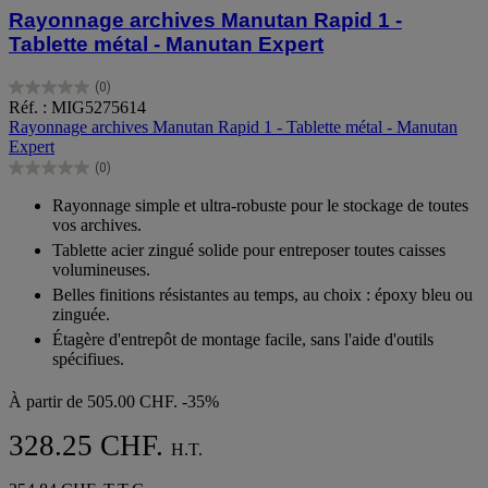
Rayonnage archives Manutan Rapid 1 -
Tablette métal - Manutan Expert
(0)
0.0
Réf. : MIG5275614
sur
Rayonnage archives Manutan Rapid 1 - Tablette métal - Manutan
5
Expert
étoiles.
(0)
0.0
sur
Rayonnage simple et ultra-robuste pour le stockage de toutes
5
vos archives.
étoiles.
Tablette acier zingué solide pour entreposer toutes caisses
volumineuses.
Belles finitions résistantes au temps, au choix : époxy bleu ou
zinguée.
Étagère d'entrepôt de montage facile, sans l'aide d'outils
spécifiues.
À partir de
505.00 CHF.
-35%
328.25 CHF.
H.T.