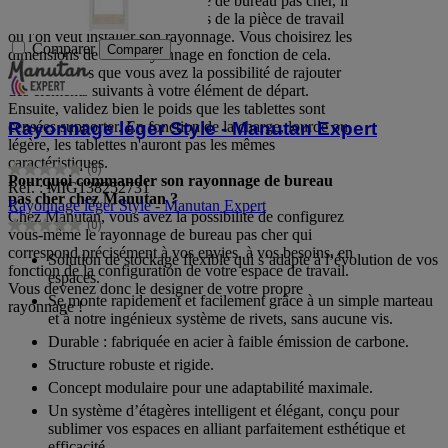
Pour bien choisir son rayoonage de bureau pas cher, il
faut d'abord prendre les mesures de la pièce de travail
où l'on veut installer son rayonnage. Vous choisirez les
Comparer
Comparer
dimensions de votre rayonnage en fonction de cela.
N'oubliez pas que vous avez la possibilité de rajouter
des éléments suivants à votre élément de départ.
Ensuite, validez bien le poids que les tablettes sont
censées supporter. En fonction de la charge, lourde ou
Rayonnage léger Style - Manutan Expert
légère, les tablettes n'auront pas les mêmes
caractéristiques.
(0)
0.0
Pourquoi commander son rayonnage de bureau
Réf. : MIG138252731
sur
pas cher chez Manutan ?
Rayonnage léger Style - Manutan Expert
5
Chez Manutan, vous avez la possibilité de configurez
(0)
étoiles.
0.0
vous-même le rayonnage de bureau pas cher qui
sur
correspond précisément à vos envies, à vos besoins, en
Solution de stockage flexible qui s’adapte à l’évolution de vos
5
fonction de la configuration de votre espace de travail.
espaces.
étoiles.
Vous devenez donc le designer de votre propre
Se monte rapidement et facilement grâce à un simple marteau
rayonnage !
et à notre ingénieux système de rivets, sans aucune vis.
Durable : fabriquée en acier à faible émission de carbone.
Structure robuste et rigide.
Concept modulaire pour une adaptabilité maximale.
Un système d’étagères intelligent et élégant, conçu pour
sublimer vos espaces en alliant parfaitement esthétique et
efficacité.