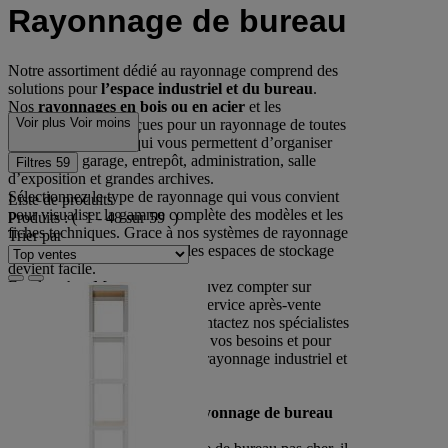
Rayonnage de bureau
Notre assortiment dédié au rayonnage comprend des
solutions pour
l’espace industriel et du bureau
.
Nos
rayonnages en bois ou en acier
et les
Voir plus
Voir moins
accessoires sont conçues pour un rayonnage de toutes
sortes de matériaux qui vous permettent d’organiser
l’espace de garage, entrepôt, administration, salle
Filtres
59
d’exposition et grandes archives.
Sélectionnez le type de rayonnage qui vous convient
Liste de produits
pour visualiser la gamme complète des modèles et les
Produits :
( 1 - 48 sur 59 )
fiches techniques. Grace à nos systèmes de rayonnage
Trier par
achetable en ligne organiser les espaces de stockage
devient facile.
En plus chez Manutan vous pouvez compter sur
produits de haute qualité et un service après-vente
toujours à votre disposition. Contactez nos spécialistes
pour étudier des solutions selon vos besoins et pour
vous conseiller dans l’achat de rayonnage industriel et
de bureau.
Comment bien choisir son rayonnage de bureau
pas cher ?