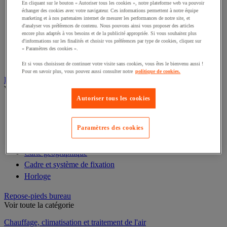
Titreuse et imprimante d'étiquettes
En cliquant sur le bouton « Autoriser tous les cookies », notre plateforme web va pouvoir
échanger des cookies avec votre navigateur. Ces informations permettent à notre équipe
Reliure
marketing et à nos partenaires internet de mesurer les performances de notre site, et
Plieuse
d'analyser vos préférences de contenu. Nous pouvons ainsi vous proposer des articles
encore plus adaptés à vos besoins et de la publicité appropriée. Si vous souhaitez plus
Plastifieuse et pochette
d'informations sur les finalités et choisir vos préférences par type de cookies, cliquez sur
Calculatrice et calculatrice imprimante
« Paramètres des cookies ».
Découpe
Et si vous choisissez de continuer votre visite sans cookies, vous êtes le bienvenu aussi !
Pour en savoir plus, vous pouvez aussi consulter notre
politique de cookies.
Décoration
Voir toute la catégorie
Autoriser tous les cookies
Vitrine d'exposition
Décoration de fêtes
Paramètres des cookies
Film adhésif pour vitre
Plante artificielle pour bureau
Carte géographique
Cadre et système de fixation
Horloge
Repose-pieds bureau
Voir toute la catégorie
Chauffage, climatisation et traitement de l'air