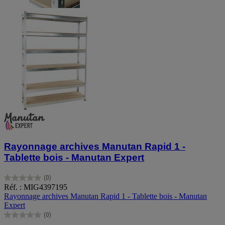
Rayonnage archives Manutan Rapid 1 -
Tablette bois - Manutan Expert
(0)
0.0
Réf. : MIG4397195
sur
Rayonnage archives Manutan Rapid 1 - Tablette bois - Manutan
5
Expert
étoiles.
(0)
0.0