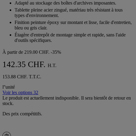
Adapté au stockage des boîtes d'archives imposantes.
étoiles.
2
Tablette pleine acier zingué, matériau très résistant à tous
avis
types d'environnement.
Finition peinture époxy sur montant et lisse, facile d'entretien,
bleu ou gris clair.
Étagère d'entrepôt de montage simple et rapide, sans l'aide
d'outils spécifiques.
À partir de
219.00 CHF.
-35%
142.35 CHF.
H.T.
153.88 CHF. T.T.C.
l''unité
Voir les options 32
Le produit est actuellement indisponible. Il sera bientôt de retour en
stock.
Des prix compétitifs.