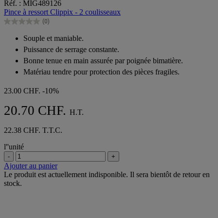
Réf. : MIG489126
sur
Pince à ressort Clippix - 2 coulisseaux
5
(0)
étoiles.
0.0
sur
Souple et maniable.
5
Puissance de serrage constante.
étoiles.
Bonne tenue en main assurée par poignée bimatière.
Matériau tendre pour protection des pièces fragiles.
23.00 CHF.
-10%
20.70 CHF.
H.T.
22.38 CHF. T.T.C.
l''unité
-
+
Ajouter au panier
Le produit est actuellement indisponible. Il sera bientôt de retour en
stock.