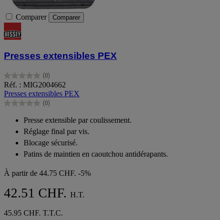
Comparer
Comparer
Presses extensibles PEX
(0)
0.0
Réf. : MIG2004662
sur
Presses extensibles PEX
5
(0)
étoiles.
0.0
sur
Presse extensible par coulissement.
5
Réglage final par vis.
étoiles.
Blocage sécurisé.
Patins de maintien en caoutchou antidérapants.
À partir de
44.75 CHF.
-5%
42.51 CHF.
H.T.
45.95 CHF. T.T.C.