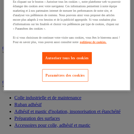
Batterie, chargeur et câble
En cliquant sur le bouton « Autoriser tous les cookies », notre plateforme web va pouvoir
échanger des cookies avec votre navigateur. Ces informations permettent à notre équipe
Câble électrique
marketing et à nos partenaires internet de mesurer les performances de notre site, et
Équipement de tableau électrique
d'analyser vos préférences de contenu. Nous pouvons ainsi vous proposer des articles
encore plus adaptés à vos besoins et de la publicité appropriée. Si vous souhaitez plus
Prise et interrupteur
d'informations sur les finalités et choisir vos préférences par type de cookies, cliquez sur
Rallonge, multiprise et enrouleur électrique
« Paramètres des cookies ».
Accessoires pour tableau électrique
Et si vous choisissez de continuer votre visite sans cookies, vous êtes le bienvenu aussi !
Pour en savoir plus, vous pouvez aussi consulter notre
politique de cookies.
Outillage électroportatif
Voir toute la catégorie
Autoriser tous les cookies
Outillage électroportatif filaire
Outillage électroportatif sans fil
Paramètres des cookies
Colle, adhésif et mastic
Voir toute la catégorie
Colle industrielle et de maintenance
Ruban adhésif
Adhésif et mastic d'isolation, insonorisation et étanchéité
Préparation des surfaces
Accessoires pour colle, adhésif et mastic