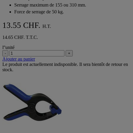
étoiles.
Serrage maximum de 155 ou 310 mm.
1
avis
Force de serrage de 50 kg.
13.55 CHF.
H.T.
14.65 CHF. T.T.C.
l''unité
-
+
Ajouter au panier
Le produit est actuellement indisponible. Il sera bientôt de retour en
stock.