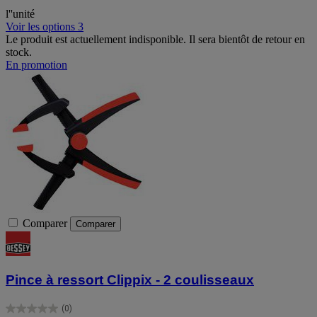
l''unité
Voir les options 3
Le produit est actuellement indisponible. Il sera bientôt de retour en
stock.
En promotion
Comparer
Comparer
Pince à ressort Clippix - 2 coulisseaux
(0)
0.0