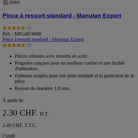
Pince à ressort standard - Manutan Expert
(1)
5.0
Réf. : MIG4874608
sur
Pince à ressort standard - Manutan Expert
5
(1)
étoiles.
5.0
1
sur
Pinces robustes avec ressorts en acier.
avis
5
Poignées conçues pour un meilleur confort et une facilité
étoiles.
d'utilisation.
1
avis
Embouts souples pour une prise multiple et la protection de la
pièce.
Ressort de diamètre 1,8 mm.
À partir de
2.30 CHF.
H.T.
2.49 CHF. T.T.C.
l''unité