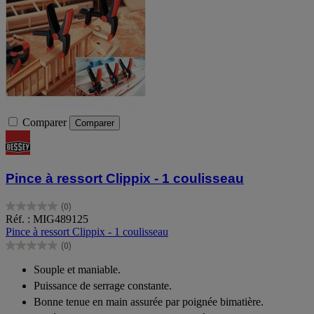
Comparer
Comparer
Pince à ressort Clippix - 1 coulisseau
(0)
0.0
Réf. : MIG489125
sur
Pince à ressort Clippix - 1 coulisseau
5
(0)
étoiles.
0.0
sur
Souple et maniable.
5
Puissance de serrage constante.
étoiles.
Bonne tenue en main assurée par poignée bimatière.