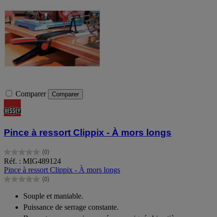
Comparer
Comparer
Pince à ressort Clippix - À mors longs
(0)
0.0
Réf. : MIG489124
sur
Pince à ressort Clippix - À mors longs
5
(0)
étoiles.
0.0
sur
Souple et maniable.
5
Puissance de serrage constante.
étoiles.