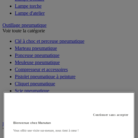
Lampe torche
Lampe d'atelier
Outillage pneumatique
Voir toute la catégorie
Clé à choc et perceuse pneumatique
Marteau pneumatique
Ponceuse pneumatique
Meuleuse pneumatique
Compresseur et accessoires
Pistolet pneumatique à peinture
Cliquet pneumatique
Scie pneumatique
Riveteuse pneumatique
Outils pneumatiques spécifiques
Coffret d'outils pneumatiques
Continuer sans accepter
Bienvenue chez Manutan
Électricité
Voir toute la catégorie
Vous offrir une visite sur-mesure, nous tient à cœur !