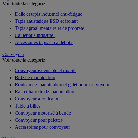
Voir toute la catégorie
Dalle et tapis industriel anti-fatigue
Tapis antistatique ESD et isolant
Tapis agroalimentaire et de propreté
Caillebotis industriel
Accessoires tapis et caillebotis
Convoyeur
Voir toute la catégorie
Convoyeur extensible et mobile
Bille de manutention
Rouleau de manutention et galet pour convoyeur
Rail et barrette de manutention
Convoyeur à rouleaux
Table à billes
Convoyeur motorisé à bande
Convoyeur pour palettes
Accessoires pour convoyeur