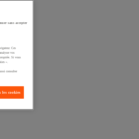
nuer sans accepter
vigateur. Ces
analyser vos
propriée. Si vous
kies ».
ussi consulter
 les cookies