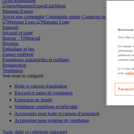
Offre responsable
Manutan Expert
Suivre une commande
Commande rapide
Contactez-nous
Entrepôt
Bienvenue
Sécurité et santé
Bureau - Télétravail
Vous offrir u
Hygiène
En cliquant s
Emballage et bac
informations 
Espace extérieur
préférences d
Fournitures industrielles et outillage
souhaitez plu
Restauration
Et si vous ch
Ventilation
notre
politi
Voir toute la catégorie
Hotte et caisson d'aspiration
Paramètr
Raccord et gaine de ventilation
Extracteur de fumée
Ventilateur centrifuge et hélicoïde
Accessoires pour hotte et caisson d'aspiration
Accessoires pour système de ventilation
Tapis, dalle et caillebotis industriel