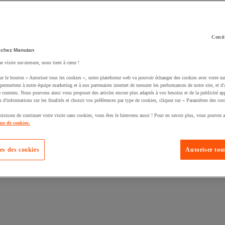
Conti
 chez Manutan
ne visite sur-mesure, nous tient à cœur !
ur le bouton « Autoriser tous les cookies », notre plateforme web va pouvoir échanger des cookies avec votre na
permettent à notre équipe marketing et à nos partenaires internet de mesurer les performances de notre site, et d'
e contenu. Nous pouvons ainsi vous proposer des articles encore plus adaptés à vos besoins et de la publicité ap
s d'informations sur les finalités et choisir vos préférences par type de cookies, cliquez sur « Paramètres des coo
oisissez de continuer votre visite sans cookies, vous êtes le bienvenu aussi ! Pour en savoir plus, vous pouvez a
que de cookies.
es des cookies
Autoriser tous