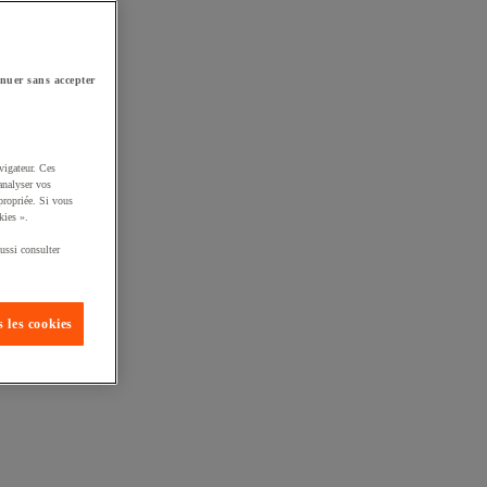
nuer sans accepter
vigateur. Ces
analyser vos
propriée. Si vous
kies ».
ussi consulter
 les cookies