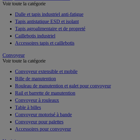
Voir toute la catégorie
Dalle et tapis industriel anti-fatigue
Tapis antistatique ESD et isolant
Tapis agroalimentaire et de propreté
Caillebotis industriel
Accessoires tapis et caillebotis
Convoyeur
Voir toute la catégorie
Convoyeur extensible et mobile
Bille de manutention
Rouleau de manutention et galet pour convoyeur
Rail et barrette de manutention
Convoyeur à rouleaux
Table à billes
Convoyeur motorisé à bande
Convoyeur pour palettes
Accessoires pour convoyeur