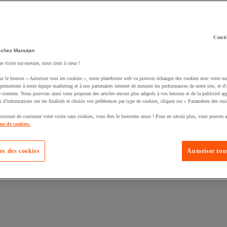
Conti
 chez Manutan
ne visite sur-mesure, nous tient à cœur !
ur le bouton « Autoriser tous les cookies », notre plateforme web va pouvoir échanger des cookies avec votre na
permettent à notre équipe marketing et à nos partenaires internet de mesurer les performances de notre site, et d'
e contenu. Nous pouvons ainsi vous proposer des articles encore plus adaptés à vos besoins et de la publicité ap
s d'informations sur les finalités et choisir vos préférences par type de cookies, cliquez sur « Paramètres des coo
oisissez de continuer votre visite sans cookies, vous êtes le bienvenu aussi ! Pour en savoir plus, vous pouvez a
que de cookies.
es des cookies
Autoriser tous