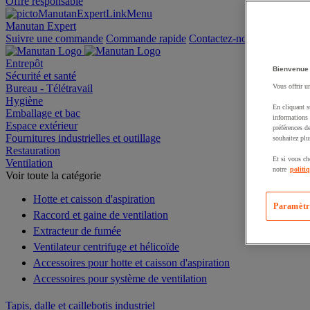
Offre responsable
Manutan Expert
Suivre une commande
Commande rapide
Contactez-nous
Entrepôt
Bienvenue
Sécurité et santé
Bureau - Télétravail
Vous offrir u
Hygiène
En cliquant s
Emballage et bac
informations 
Espace extérieur
préférences d
Fournitures industrielles et outillage
souhaitez plu
Restauration
Et si vous ch
Ventilation
notre
politi
Voir toute la catégorie
Hotte et caisson d'aspiration
Paramètr
Raccord et gaine de ventilation
Extracteur de fumée
Ventilateur centrifuge et hélicoïde
Accessoires pour hotte et caisson d'aspiration
Accessoires pour système de ventilation
Tapis, dalle et caillebotis industriel