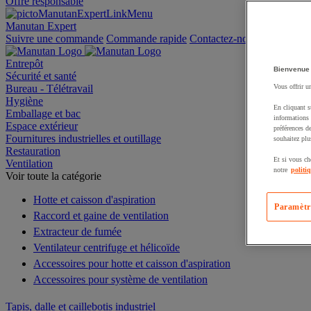
Offre responsable
Manutan Expert
Suivre une commande
Commande rapide
Contactez-nous
Entrepôt
Bienvenue
Sécurité et santé
Bureau - Télétravail
Vous offrir u
Hygiène
En cliquant s
Emballage et bac
informations 
Espace extérieur
préférences d
Fournitures industrielles et outillage
souhaitez plu
Restauration
Et si vous ch
Ventilation
notre
politi
Voir toute la catégorie
Hotte et caisson d'aspiration
Paramètr
Raccord et gaine de ventilation
Extracteur de fumée
Ventilateur centrifuge et hélicoïde
Accessoires pour hotte et caisson d'aspiration
Accessoires pour système de ventilation
Tapis, dalle et caillebotis industriel