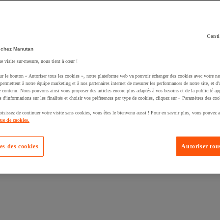
Conti
 chez Manutan
ne visite sur-mesure, nous tient à cœur !
ur le bouton « Autoriser tous les cookies », notre plateforme web va pouvoir échanger des cookies avec votre na
permettent à notre équipe marketing et à nos partenaires internet de mesurer les performances de notre site, et d'
e contenu. Nous pouvons ainsi vous proposer des articles encore plus adaptés à vos besoins et de la publicité ap
s d'informations sur les finalités et choisir vos préférences par type de cookies, cliquez sur « Paramètres des coo
oisissez de continuer votre visite sans cookies, vous êtes le bienvenu aussi ! Pour en savoir plus, vous pouvez a
que de cookies.
es des cookies
Autoriser tous