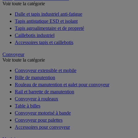
Voir toute la catégorie
Dalle et tapis industriel anti-fatigue
Tapis antistatique ESD et isolant
Tapis agroalimentaire et de propreté
Caillebotis industriel
Accessoires tapis et caillebotis
Convoyeur
Voir toute la catégorie
Convoyeur extensible et mobile
Bille de manutention
Rouleau de manutention et galet pour convoyeur
Rail et barrette de manutention
Convoyeur à rouleaux
Table à billes
Convoyeur motorisé à bande
Convoyeur pour palettes
Accessoires pour convoyeur