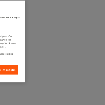
nuer sans accepter
vigateur. Ces
analyser vos
propriée. Si vous
kies ».
ussi consulter
 les cookies