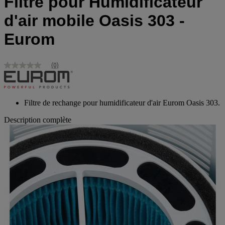
Filtre pour Humidificateur
d'air mobile Oasis 303 -
Eurom
(0)
Aucune
valeur
de
notation
Lien
Filtre de rechange pour humidificateur d'air Eurom Oasis 303.
sur
la
Description complète
même
page.