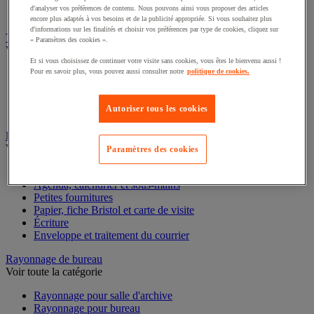
Plaque de porte
d'analyser vos préférences de contenu. Nous pouvons ainsi vous proposer des articles
Plaque signalétique
encore plus adaptés à vos besoins et de la publicité appropriée. Si vous souhaitez plus
d'informations sur les finalités et choisir vos préférences par type de cookies, cliquez sur
Tapis et caillebotis pour bureau et espaces collectifs
« Paramètres des cookies ».
Voir toute la catégorie
Et si vous choisissez de continuer votre visite sans cookies, vous êtes le bienvenu aussi !
Pour en savoir plus, vous pouvez aussi consulter notre
politique de cookies.
Tapis de bureau antifatigue
Tapis de protection des sols
Caillebotis espaces collectifs
Autoriser tous les cookies
Tapis d'entrée
Papeterie et fournitures de bureau
Voir toute la catégorie
Paramètres des cookies
Cahier, bloc et Post-it®
Agenda, calendrier et sous-mains
Petites fournitures
Papier, fiche Bristol et carte de visite
Écriture
Enveloppe et traitement du courrier
Rayonnage de bureau
Voir toute la catégorie
Rayonnage pour salle d'archive
Rayonnage pour bureau