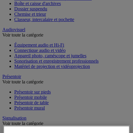
Boîte et caisse d'archives
Dossier suspendu
Chemise et trieur
Classeur, intercalaire et pochette
Audiovisuel
Voir toute la catégorie
Équipement audio et Hi-Fi
Connectique audio et vidéo
Appareil photo, caméscope et jumelles
Sonorisation et enregistrement professionnels
Matériel de projection et vidéoprojection
Présentoir
Voir toute la catégorie
Présentoir sur pieds
Présentoir mobile
Présentoir de table
Présentoir mural
Signalisation
Voir toute la catégorie