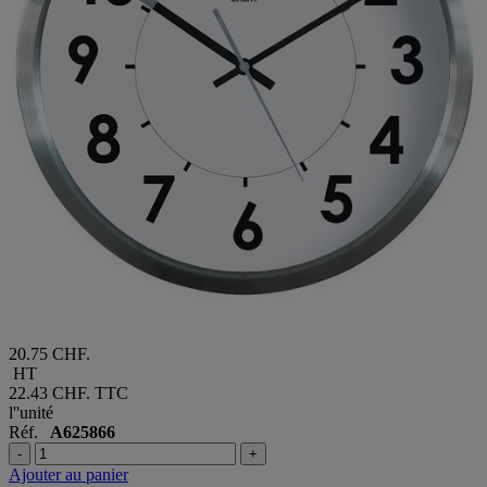
20.75 CHF.
HT
22.43 CHF.
TTC
l''unité
Réf.
A625866
-
+
Ajouter au panier