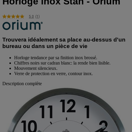
Horloge inox Stan - Orium
5.0
(1)
5.0
étoiles
sur
5,
valeur
Trouvera idéalement sa place au-dessus d'un
de
bureau ou dans un pièce de vie
la
note
moyenne.
Horloge tendance par sa finition inox brossé.
Read
Chiffres noirs sur cadran blanc: la rende bien lisible.
a
Mouvement silencieux.
Review.
Verre de protection en verre, contour inox.
Lien
sur
Description complète
la
même
page.