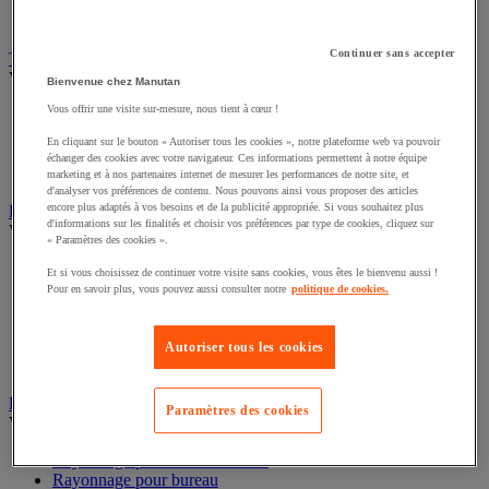
Plaque de porte
Plaque signalétique
Continuer sans accepter
Tapis et caillebotis pour bureau et espaces collectifs
Voir toute la catégorie
Bienvenue chez Manutan
Vous offrir une visite sur-mesure, nous tient à cœur !
Tapis de bureau antifatigue
Tapis de protection des sols
En cliquant sur le bouton « Autoriser tous les cookies », notre plateforme web va pouvoir
Caillebotis espaces collectifs
échanger des cookies avec votre navigateur. Ces informations permettent à notre équipe
Tapis d'entrée
marketing et à nos partenaires internet de mesurer les performances de notre site, et
d'analyser vos préférences de contenu. Nous pouvons ainsi vous proposer des articles
encore plus adaptés à vos besoins et de la publicité appropriée. Si vous souhaitez plus
Papeterie et fournitures de bureau
d'informations sur les finalités et choisir vos préférences par type de cookies, cliquez sur
Voir toute la catégorie
« Paramètres des cookies ».
Cahier, bloc et Post-it®
Et si vous choisissez de continuer votre visite sans cookies, vous êtes le bienvenu aussi !
Agenda, calendrier et sous-mains
Pour en savoir plus, vous pouvez aussi consulter notre
politique de cookies.
Petites fournitures
Papier, fiche Bristol et carte de visite
Écriture
Autoriser tous les cookies
Enveloppe et traitement du courrier
Rayonnage de bureau
Paramètres des cookies
Voir toute la catégorie
Rayonnage pour salle d'archive
Rayonnage pour bureau