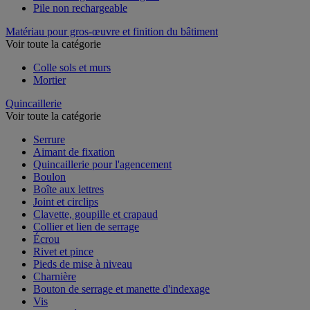
Pile non rechargeable
Matériau pour gros-œuvre et finition du bâtiment
Voir toute la catégorie
Colle sols et murs
Mortier
Quincaillerie
Voir toute la catégorie
Serrure
Aimant de fixation
Quincaillerie pour l'agencement
Boulon
Boîte aux lettres
Joint et circlips
Clavette, goupille et crapaud
Collier et lien de serrage
Écrou
Rivet et pince
Pieds de mise à niveau
Charnière
Bouton de serrage et manette d'indexage
Vis