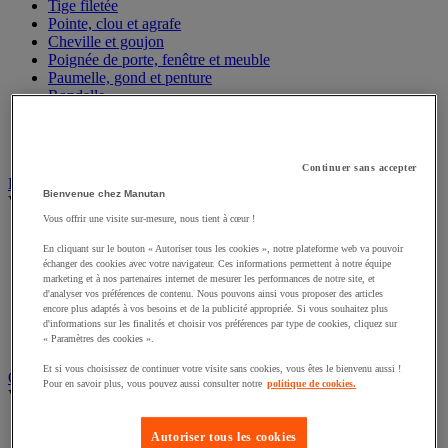
Tige filetée
Pointe, clou et agrafe
Cheville et goujon
Poignée de porte, fenêtre et meuble
Paumelle, gond et penture
Rondelle
Douille, insert, ressort et filet rapporté
Antivibratoire
Garniture pour porte, fenêtre et portail
Continuer sans accepter
Éclairage
Bienvenue chez Manutan
Voir toute la catégorie
Vous offrir une visite sur-mesure, nous tient à cœur !
Projecteur de chantier
En cliquant sur le bouton « Autoriser tous les cookies », notre plateforme web va pouvoir
Baladeuse
échanger des cookies avec votre navigateur. Ces informations permettent à notre équipe
Luminaire intérieur et extérieur
marketing et à nos partenaires internet de mesurer les performances de notre site, et
Ampoule
d'analyser vos préférences de contenu. Nous pouvons ainsi vous proposer des articles
Lampe frontale
encore plus adaptés à vos besoins et de la publicité appropriée. Si vous souhaitez plus
Lampe torche
d'informations sur les finalités et choisir vos préférences par type de cookies, cliquez sur
« Paramètres des cookies ».
Lampe d'atelier
Et si vous choisissez de continuer votre visite sans cookies, vous êtes le bienvenu aussi !
Outillage pneumatique
Pour en savoir plus, vous pouvez aussi consulter notre
politique de cookies.
Voir toute la catégorie
Clé à choc et perceuse pneumatique
Autoriser tous les cookies
Marteau pneumatique