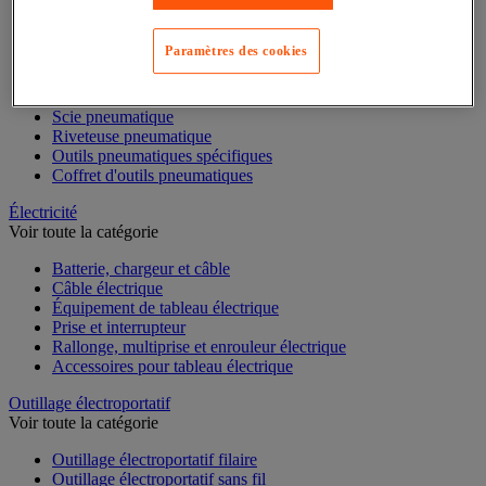
Ponceuse pneumatique
Meuleuse pneumatique
Paramètres des cookies
Compresseur et accessoires
Pistolet pneumatique à peinture
Cliquet pneumatique
Scie pneumatique
Riveteuse pneumatique
Outils pneumatiques spécifiques
Coffret d'outils pneumatiques
Électricité
Voir toute la catégorie
Batterie, chargeur et câble
Câble électrique
Équipement de tableau électrique
Prise et interrupteur
Rallonge, multiprise et enrouleur électrique
Accessoires pour tableau électrique
Outillage électroportatif
Voir toute la catégorie
Outillage électroportatif filaire
Outillage électroportatif sans fil