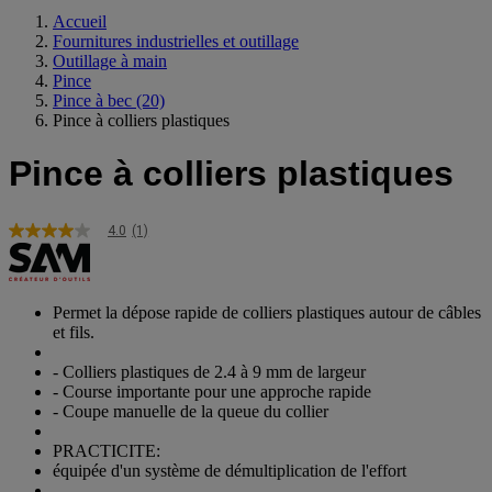
Accueil
Fournitures industrielles et outillage
Outillage à main
Pince
Pince à bec
(20)
Pince à colliers plastiques
Pince à colliers plastiques
4.0
(1)
4.0
étoiles
sur
5,
valeur
Permet la dépose rapide de colliers plastiques autour de câbles
de
et fils.
la
note
- Colliers plastiques de 2.4 à 9 mm de largeur
moyenne.
- Course importante pour une approche rapide
Read
- Coupe manuelle de la queue du collier
a
Review.
Lien
PRACTICITE:
sur
équipée d'un système de démultiplication de l'effort
la