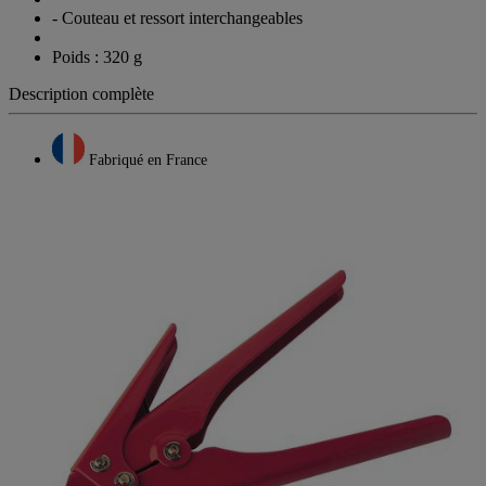
même
- Couteau et ressort interchangeables
page.
Poids : 320 g
Description complète
Fabriqué en France